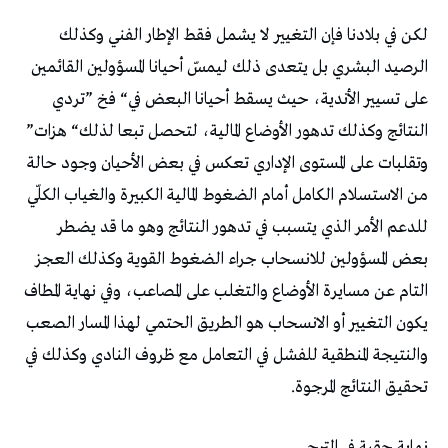
‬النتائج‭ ‬وكذلك‭ ‬تدهور‭ ‬الأوضاع‭ ‬المالية،‭ ‬لتحصل‭ ‬تبعا‭ ‬لذلك‭ “‬هزات‭”
‬تحقيق‭ ‬النتائج‭ ‬المرجوة‭.‬
نهاية‭ ‬حقبة‭ ‬في‭ ‬الترجي