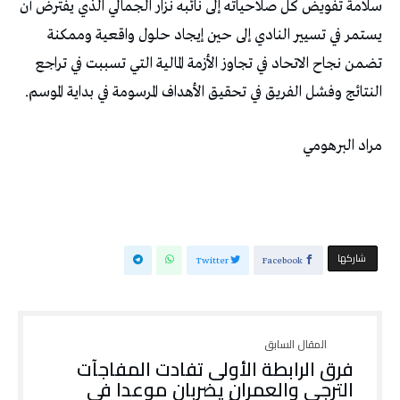
‬النتائج‭ ‬وفشل‭ ‬الفريق‭ ‬في‭ ‬تحقيق‭ ‬الأهداف‭ ‬المرسومة‭ ‬في‭ ‬بداية‭ ‬الموسم‭.‬
مراد‭ ‬البرهومي
‭ ‬
‫‫ شاركها‬
Twitter
Facebook
فرق‭ ‬الرابطة‭ ‬الأولى‭ ‬تفادت‭ ‬المفاجآت