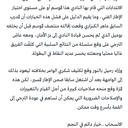
‬غاليا‭ ‬محليا‭ ‬وجعلته‭ ‬يخسر‭ ‬عديد‭ ‬النقاط‭ ‬في‭ ‬البطولة‭.‬
‬القمة‭ ‬بأسرع‭ ‬وقت‭ ‬ممكن‭.‬
الانسحاب‭.. ‬خيار‭ ‬دائم‭ ‬في‭ ‬النجم