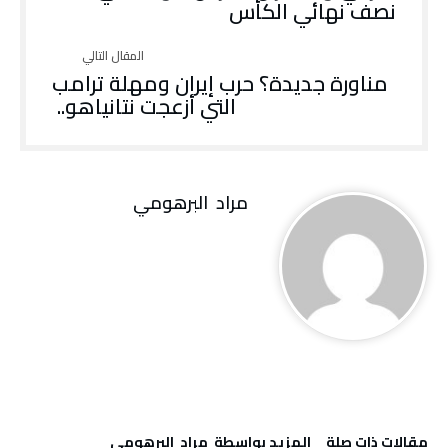
‬نصف‭ ‬نهائي‭ ‬الكأس
‬التي‭ ‬أزعجت‭ ‬نتانياهو‭.. ‬
مراد‭ ‬ البرهومي
‫مقالات ذات صلة‬
‫‫المزيد بواسطة‬ ‬ مراد‭ ‬ البرهومي