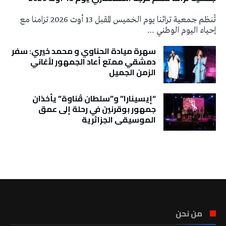
تُنظم جمعية تراثنا يوم الخميس المقبل 13 أوت 2026 تزامنا مع
إحياء اليوم الوطني …
سهرة ميادة الحناوي و محمد خيري: سفر
دمشقي ممتع أعاد الجمهور لأغاني
الزمن الجميل
“إيسينارا” و”سلطان ڤناوة” يأخذان
جمهور بوقرنين في رحلة إلى عمق
الموسيقى الجزائرية
تونس الطقس
من نحن