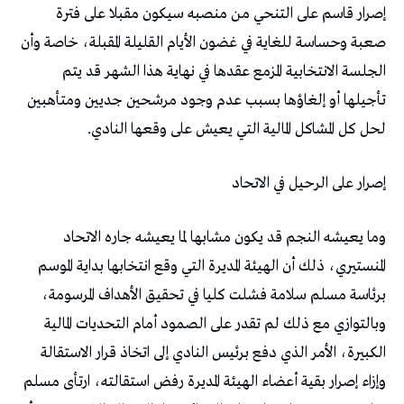
‬لحل‭ ‬كل‭ ‬المشاكل‭ ‬المالية‭ ‬التي‭ ‬يعيش‭ ‬على‭ ‬وقعها‭ ‬النادي‭.‬
إصرار‭ ‬على‭ ‬الرحيل‭ ‬في‭ ‬الاتحاد