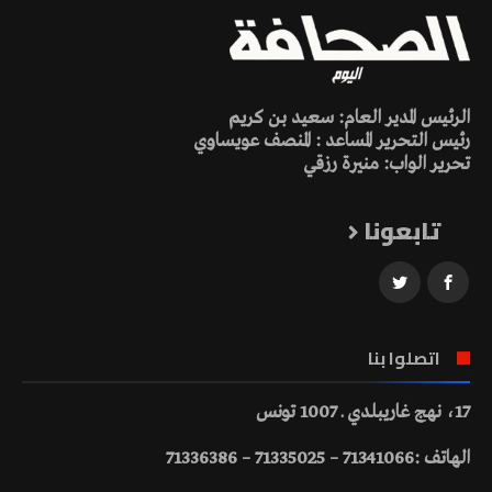
الرئيس المدير العام: سعيد بن كريم
رئيس التحرير المساعد : المنصف عويساوي
تحرير الواب: منيرة رزقي
تابعونا
اتصلوا بنا
17، نهج غاريبلدي ـ 1007 تونس
الهاتف :71341066 – 71335025 – 71336386