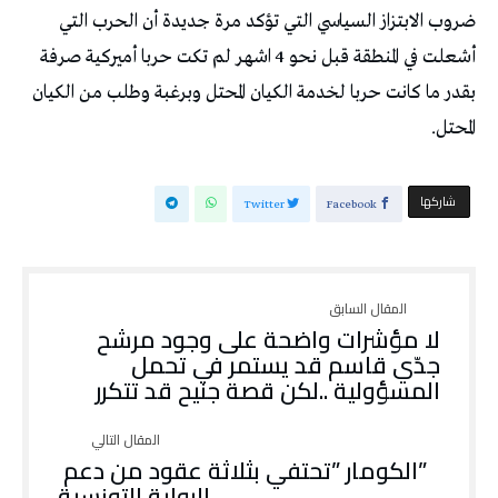
‬المحتل‭.‬
‫‫ شاركها‬
Twitter
Facebook
‬المسؤولية‭.. ‬لكن‭ ‬قصة‭ ‬جنيح‭ ‬قد‭ ‬تتكرر
الرواية‭ ‬التونسية