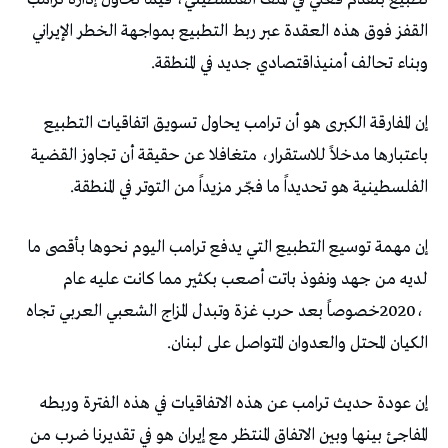
‬وبناء‭ ‬تحالف‭ ‬أمنيذاقتصادي‭ ‬جديد‭ ‬في‭ ‬المنطقة‭.‬
‬الفلسطينية‭ ‬هو‭ ‬تحديداً‭ ‬ما‭ ‬فجّر‭ ‬مزيداً‭ ‬من‭ ‬التوتر‭ ‬في‭ ‬المنطقة‭.‬
‬الكيان‭ ‬المحتل‭ ‬والعدوان‭ ‬المتواصل‭ ‬على‭ ‬لبنان‭.‬