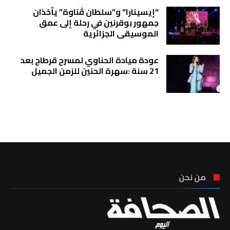
“إيسينارا” و”سلطان ڤناوة” يأخذان
جمهور بوقرنين في رحلة إلى عمق
الموسيقى الجزائرية
عودة ميادة الحناوي لمسرح قرطاج بعد
21 سنة :سهرة الحنين للزمن الجميل
تونس الطقس
من نحن