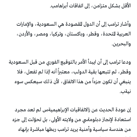
‬الأقل‭ ‬بشكل‭ ‬متزامن،‭ ‬إلى‭ ‬اتفاقات‭ ‬أبراهامب‭.‬
‬والبحرين‭.‬
‬نيةب‭.‬