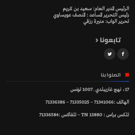
الرئيس المدير العام: سعيد بن كريم
رئيس التحرير المساعد : المنصف عويساوي
تحرير الواب: منيرة رزقي
تابعونا
اتصلوا بنا
17، نهج غاريبلدي ـ 1007 تونس
الهاتف :71341066 – 71335025 – 71336386
تلكس براس : 13880 TN – تلفاكس :71336584