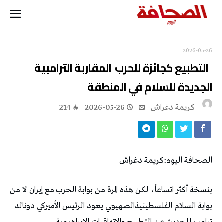
2026-05-26
‬الجديدة‭ ‬للسلام‭ ‬في‭ ‬المنطقة
كريمة‭ ‬دغراش
2026-05-26
214
الصحافة‭ ‬اليوم‭:‬كريمة‭ ‬دغراش
‬ترامب‭ ‬للحديث‭ ‬عن‭ ‬التطبيع‭ ‬والاتفاقيات‭ ‬الإبراهيمية‭. ‬