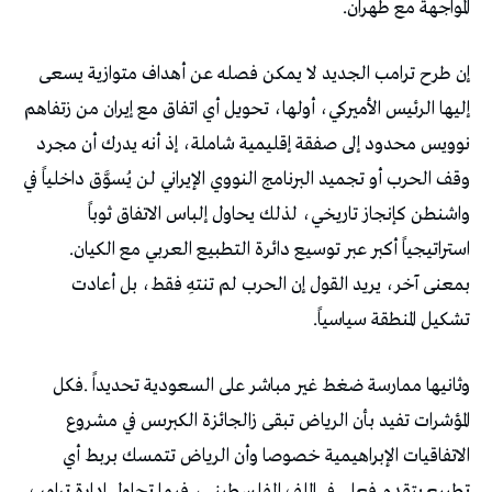
‬المواجهة‭ ‬مع‭ ‬طهران‭.‬
‬استراتيجياً‭ ‬أكبر‭ ‬عبر‭ ‬توسيع‭ ‬دائرة‭ ‬التطبيع‭ ‬العربي‭ ‬مع‭ ‬الكيان‭.
‬تشكيل‭ ‬المنطقة‭ ‬سياسياً‭.‬