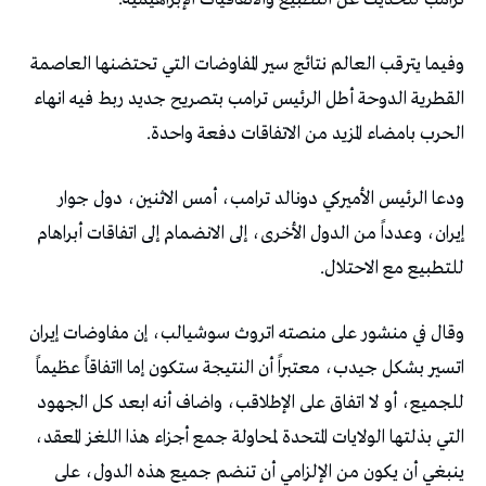
‬الحرب‭ ‬بامضاء‭ ‬المزيد‭ ‬من‭ ‬الاتفاقات‭ ‬دفعة‭ ‬واحدة‭.‬
‬للتطبيع‭ ‬مع‭ ‬الاحتلال‭. ‬