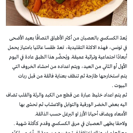
يُعدّ الكسكسي بالعصبان من أكثر الأطباق التصاقًا بعيد الأضحى
في تونس، فهذه الاكلة التقليدية، تعدّ طقسا عائليا بامتياز يحمل
أبعادًا اجتماعية وتراثية عميقة. ويُحضَّر هذا الطبق عادة في اليوم
الأول أو الثاني من العيد، ويتم اعداده من احشاء الخروف التي
يتم استخارجها طازجة ثم تنظف بعناية فائقة من قبل ربات
البيوت .
ثم يتم اعداد خليط عبارة عن قطع من الكبد والرئة والقلب تضاف
اليه بعض الخضر الورقية والتوابل والاعشاب ثم تحشى بها
الأمعاء ويضاف أحيانا الأرز او البرغل حسب الذائقة.
ولاحقا يطهى العصبان في مرق الكسكسي وقدم كأكلة شهية .