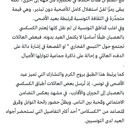
مع العلم ان هناك اختلافا في تحضيره من جهة إلى أخرى، لكنّه
يبقى رمزًا لفنّ استغلال كامل للأضحية دون تبذير، وهي قيمة
متجذّرة في الثقافة التونسية المرتبطة بعيد الأضحى..
وفي اغلب المناطق التونسية ان لم نقل كلها يُعتبر الكسكسي
بالعصبان طبقًا أساسيًا لا يكتمل العيد بدونه. فبعض العائلات
تجتمع حول “التبسي الفخاري ” او القصعة في إشارة دالة على
الدفء العائلي و إحالة على ذاكرة جماعية تتوارثها الأجيال.
.
كما يرتبط هذا الطبق بروح الكرم والتشارك التي تميز عيد
الأضحى في تونس، إذ تُرسل بعض العائلات أطباق الكسكسي
بالعصبان إلى الجيران والأقارب، في مشهد يعكس التضامن
الاجتماعي والمحبة بين الناس. ويظلّ حضور رائحة التوابل والمرق
المتصاعد من “الكسكاس” أحد أكثر التفاصيل التي تستحضر أجواء
العيد لدى التونسيين.