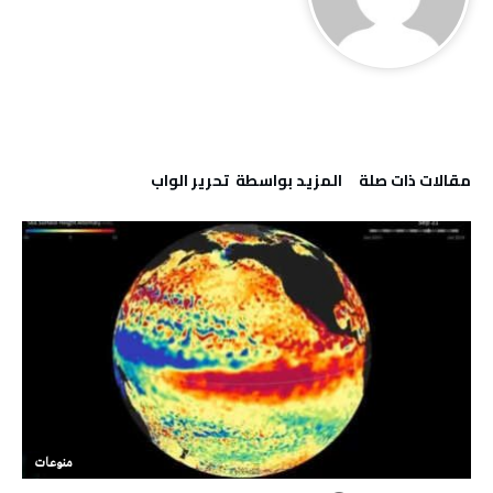
‫مقالات ذات صلة‬
‫‫المزيد بواسطة‬ ‬ تحرير الواب
منوعات