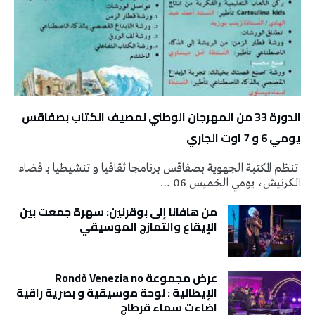
الدورة 33 من المهرجان الوطني لمصيف الكتاب بصفاقس
يومي 6 و 7 اوت الجاري
تنظم المكتبة الجهوية بصفاقس برنامجا ثقافيا و تنشيطيا بـ فضاء
الكرنيش، يومي الخميس 06 …
من هافانا إلى بوقرنين: سهرة جمعت بين
الإيقاع والتمازج الموسيقي
عرض مجموعة Rondò Venezia no
الإيطالية : لوحة موسيقية و بصرية راقية
اضاءت سماء قرطاج