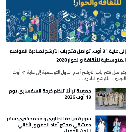
إلى غاية 31 أوت: تواصل فتح باب الترشح لمبادرة العواصم
المتوسطية للثقافة والحوار 2028
يتواصل فتح باب الترشح أمام الدول المتوسطية إلى غاية 31 أوت
الجاري، للترشح لمبادرة …
جمعية تراثنا تنَظم خرجة السفساري يوم
13 أوت 2026
سهرة ميادة الحناوي و محمد خيري: سفر
دمشقي ممتع أعاد الجمهور لأغاني
الزمن الجميل