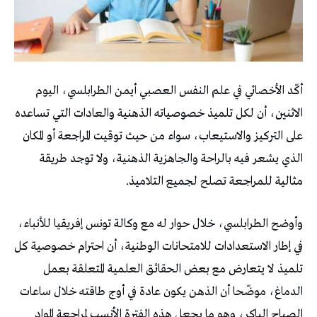
أكّد الأخصائي في علم النفس العصبي أيمن الطرابلسي، اليوم
الاثنين، أن لكل تلميذ خصوصياته الذهنية والعادات التي تساعده
على التركيز والاستيعاب، سواء من حيث توقيت المراجعة أو المكان
الذي يشعر فيه بالراحة والجاهزية الذهنية، ولا توجد طريقة
مثالية للمراجعة تصلح لجميع التلاميذ.
وأوضح الطرابلسي، خلال حوار له مع وكالة تونس إفريقيا للأنباء،
في إطار الاستعدادات للامتحانات الوطنية، أن احترام خصوصية كل
تلميذ لا يتعارض مع بعض الحقائق العلمية المتعلقة بعمل
الدماغ، موضّحا أن الذهن يكون عادة في أوج طاقته خلال ساعات
الصباح الباكر، وهو ما يجعل هذه الفترة الأنسب لمراجعة المواد