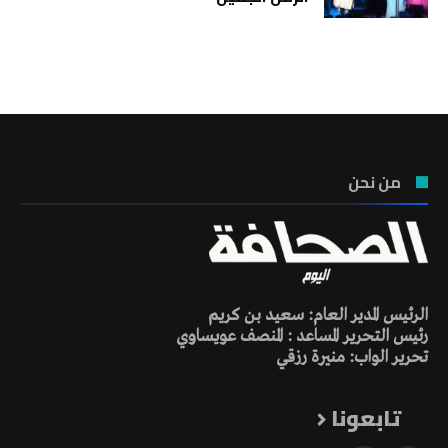
تونس الطقس
من نحن
الرئيس المدير العام: سعيد بن كريم
رئيس التحرير المساعد : المنصف عويساوي
تحرير الواب: منيرة رزقي
تابعونا