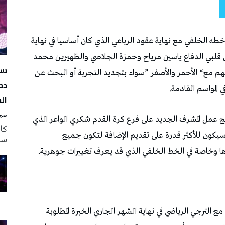
سه
دم
ال
صبرة
سه