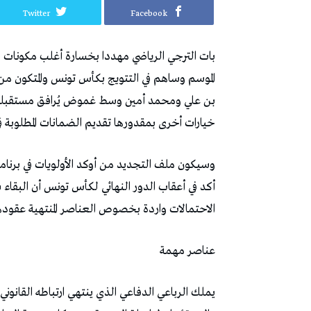
Twitter
Facebook
‬خيارات‭ ‬أخرى‭ ‬بمقدورها‭ ‬تقديم‭ ‬الضمانات‭ ‬المطلوبة‭ ‬في‭ ‬المواسم‭ ‬القادمة‭.‬
‬الاحتمالات‭ ‬واردة‭ ‬بخصوص‭ ‬العناصر‭ ‬المنتهية‭ ‬عقودها‭ ‬وخاصة‭ ‬في‭ ‬الخط‭ ‬الخلفي‭ ‬الذي‭ ‬قد‭ ‬يعرف‭ ‬تغييرات‭ ‬جوهرية‭.‬
عناصر‭ ‬مهمة