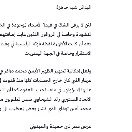
البدائل‭ ‬شبه‭ ‬جاهزة
‬الاستقرار‭ ‬وخاصة‭ ‬في‭ ‬الجهة‭ ‬اليمنى‭.‬ت
‬محمد‭ ‬أمين‭ ‬توغاي‭ ‬الذي‭ ‬تشير‭ ‬بعض‭ ‬المعطيات‭ ‬الى‭ ‬رغبته‭ ‬في‭ ‬تغيير‭ ‬الأجواء‭.‬
عرض‭ ‬مغر‭ ‬لبن‭ ‬حميدة‭ ‬والعيدوني