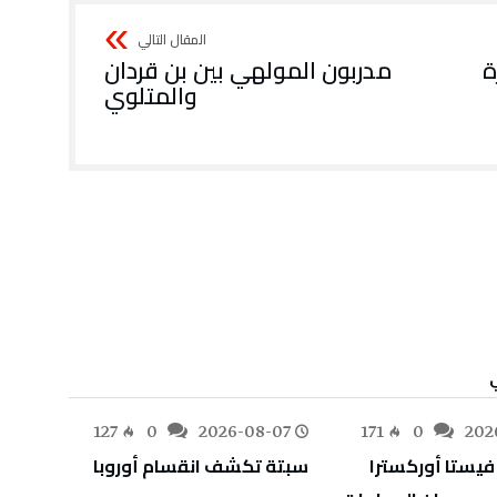
‬والمتلوي
-07
127
0
2026-08-07
171
0
202
سبتة‭ ‬تكشف‭ ‬انقسام‭ ‬أوروبا