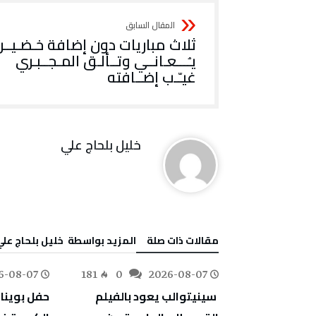
‬غيـّـب‭ ‬إضــافته
خليل‭ ‬بلحاج‭ ‬علي
‫مقالات ذات صلة‬
‫‫المزيد بواسطة‬ ‬ خليل‭ ‬بلحاج‭ ‬علي
6-08-07
181
0
2026-08-07
78
0