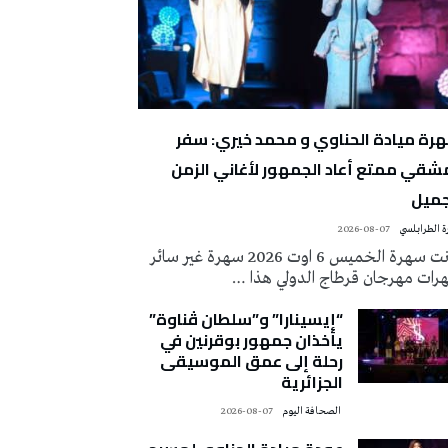
رة ميادة الحناوي و محمد خيري: سفر
شقي ممتع أعاد الجمهور لأغاني الزمن
جميل
 الطرابلسي
2026-08-07
كانت سهرة الخميس 6 اوت 2026 سهرة غير سائر
رات مهرجان قرطاج الدولي هذا …
“إيسينارا” و”سلطان ڤناوة”
يأخذان جمهور بوقرنين في
رحلة إلى عمق الموسيقى
الجزائرية
‭ ‬الصحافة‭ ‬اليوم
2026-08-07