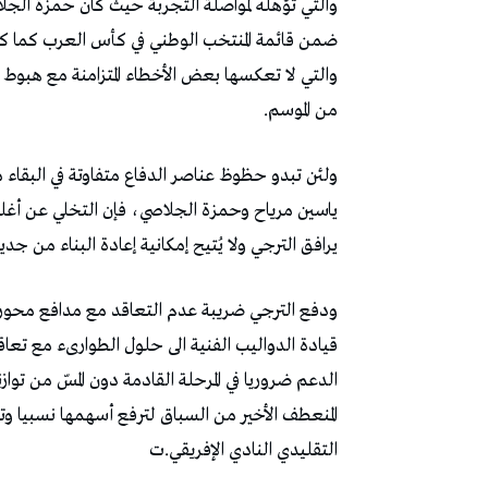
‬من‭ ‬الموسم‭.‬
‬يرافق‭ ‬الترجي‭ ‬ولا‭ ‬يُتيح‭ ‬إمكانية‭ ‬إعادة‭ ‬البناء‭ ‬من‭ ‬جديد‭ ‬ليكون‭ ‬فرض‭ ‬الاستمرارية‭ ‬ولو‭ ‬نسبيا‭ ‬الفرضية‭ ‬الأقرب‭.‬
‬التقليدي‭ ‬النادي‭ ‬الإفريقي‭.‬ت