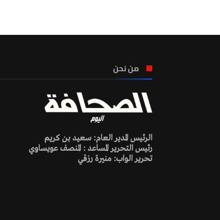
من نحن
الرئيس المدير العام: سعيد بن كريم
رئيس التحرير المساعد : المنصف عويساوي
تحرير الواب: منيرة رزقي