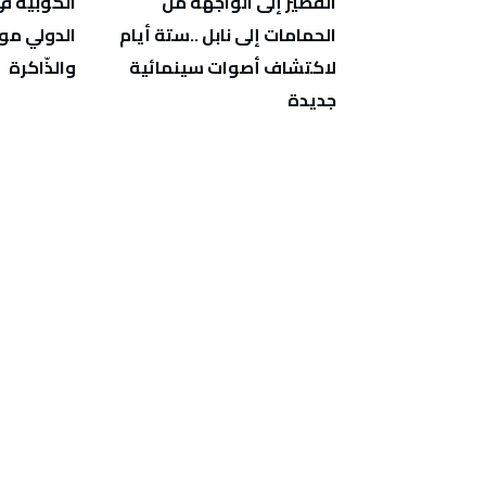
‬والذّاكرة
‬جديدة