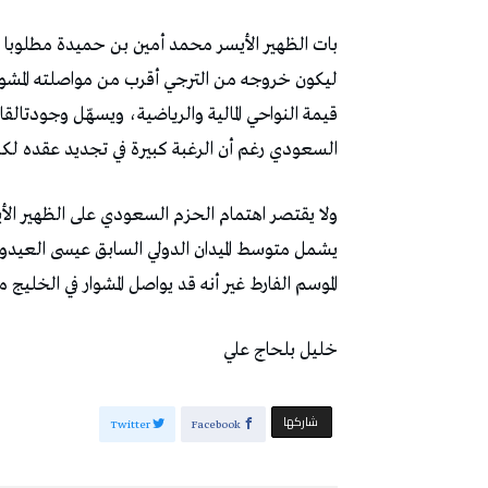
‬السعودي‭ ‬رغم‭ ‬أن‭ ‬الرغبة‭ ‬كبيرة‭ ‬في‭ ‬تجديد‭ ‬عقده‭ ‬لكن‭ ‬العرض‭ ‬الأخير‭ ‬قد‭ ‬يقلب‭ ‬المعطيات‭.‬ت
‬الموسم‭ ‬الفارط‭ ‬غير‭ ‬أنه‭ ‬قد‭ ‬يواصل‭ ‬المشوار‭ ‬في‭ ‬الخليج‭ ‬من‭ ‬بوابة‭ ‬جديدة‭.‬ت
خليل‭ ‬بلحاج‭ ‬علي
‫‫ شاركها‬
Twitter
Facebook