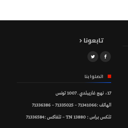
تابعونا
اتصلوا بنا
17، نهج غاريبلدي ـ 1007 تونس
الهاتف :71341066 – 71335025 – 71336386
تلكس براس : 13880 TN – تلفاكس :71336584