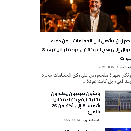
حم زين يشعل ليل الحمامات… من دفء
الموال إلى وهج الدبكة في عودة لبنانية بعد 8
وات
ة بن عمارة
2026-08-07
 تكن سهرة ملحم زين على ركح الحمامات مجرد
عد فني، بل كانت عودة …
باحثون صينيون يطورون
تقنية ترفع كفاءة خلايا
شمسية إلى أكثر من 26
بالمئ
‭ ‬الصحافة‭ ‬اليوم
2026-08-06