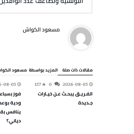
‬التونسية‭ ‬وتضاعف‭ ‬عدد‭ ‬الوافدين
مسعود الكواش
‫مقالات ذات صلة‬
‫‫المزيد بواسطة‬ ‬ مسعود الكو
6-08-05
157
0
2026-08-05
180
0
‬جـديدة
‬دياني؟