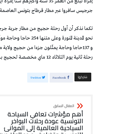
‬جرجيس‭ ‬سافروا‭ ‬عبر‭ ‬مطار‭ ‬قرطاج‭ ‬بتونس‭ ‬العاصمة‭.‬
‬رحلة‭ ‬ثانية‭ ‬يوم‭ ‬الثلاثاء‭ ‬12‭ ‬ماي‭ ‬مخصصة‭ ‬لحجيج‭ ‬بن‭ ‬قردان‭.‬
‫‫ شاركها‬
Twitter
Facebook