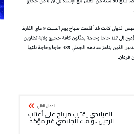
‬الرحيل‭.. ‬وبقاء‭ ‬الجلاصي‭ ‬غير‭ ‬مؤكد‭ ‬