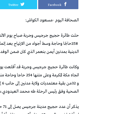
Twitter
Facebook
الصحافة‭ ‬اليوم‭- ‬مسعود‭ ‬الكواش‭:‬
‬الدينية‭ ‬بمدنين‭ ‬أيمن‭ ‬بنعمر‭ ‬الذي‭ ‬كان‭ ‬ضمن‭ ‬الوفد‭ ‬الرسمي‭ ‬في‭ ‬هذه‭ ‬الطائرة‭.‬
‬الصحية‭ ‬وفق‭ ‬رئيس‭ ‬الرحلة‭ ‬طه‭ ‬محمد‭ ‬العيدودي‭.‬ت