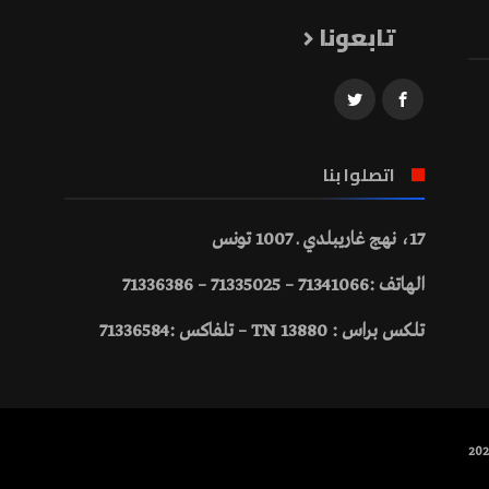
تابعونا
اتصلوا بنا
17، نهج غاريبلدي ـ 1007 تونس
الهاتف :71341066 – 71335025 – 71336386
تلكس براس : 13880 TN – تلفاكس :71336584