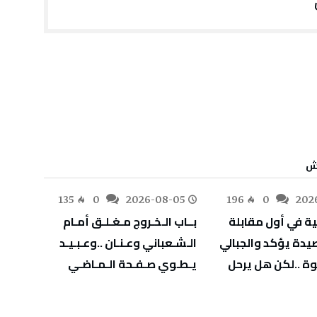
اش
-05
135
0
2026-08-05
196
0
202
‬يـطـوي‭ ‬صـفـحة‭ ‬الـمـاضـي
‬يهدّد‭ ‬صحة‭ ‬أطفالنا