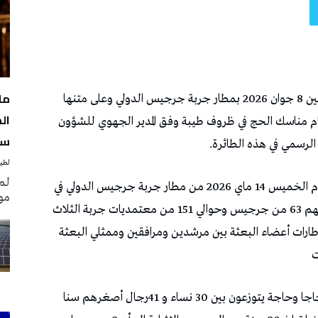
مل
سن
لطيف
لم
مو