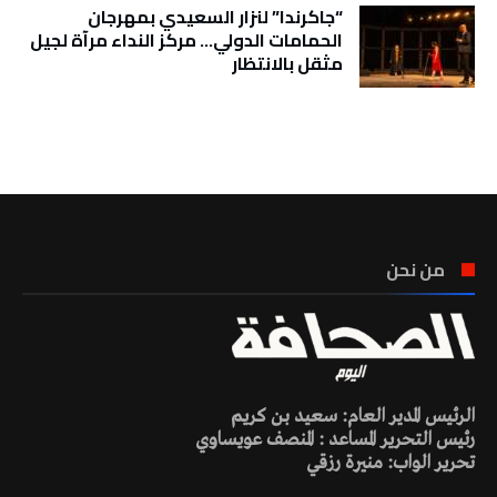
“جاكرندا” لنزار السعيدي بمهرجان
الحمامات الدولي… مركز النداء مرآة لجيل
مثقل بالانتظار
تونس الطقس
من نحن
الرئيس المدير العام: سعيد بن كريم
رئيس التحرير المساعد : المنصف عويساوي
تحرير الواب: منيرة رزقي