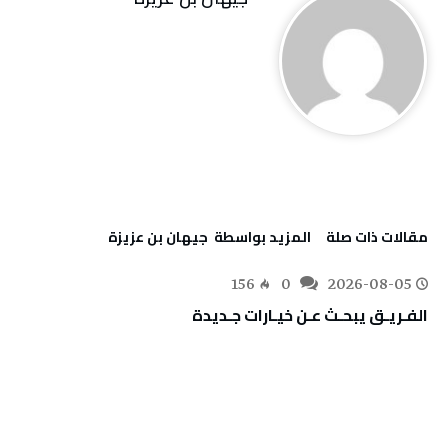
‫مقالات ذات صلة‬
‫‫المزيد بواسطة‬ ‬ جيهان بن عزيزة
156
0
2026-08-05
الفـريـق‭ ‬يبحـث‭ ‬عـن‭ ‬خيـارات‭ ‬جـديدة