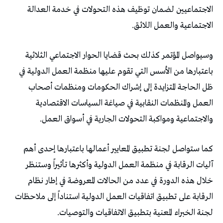
‬الاجتماعية‭ ‬والعمل‭ ‬اللائق‭.‬
‬والاجتماعية‭ ‬ومواكبة‭ ‬التحولات‭ ‬الجارية‭ ‬في‭ ‬أسواق‭ ‬العمل‭.‬
‬لجنة‭ ‬الخبراء‭ ‬المعنية‭ ‬بتطبيق‭ ‬الاتفاقيات‭ ‬والتوصيات‭. ‬