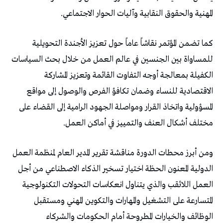
‬المهنية‭ ‬والحقوق‭ ‬النقابية‭ ‬وآليات‭ ‬الحوار‭ ‬الاجتماعي‭.‬
‬مختلف‭ ‬أشكال‭ ‬العنف‭ ‬والتمييز‭ ‬في‭ ‬أماكن‭ ‬العمل‭.‬