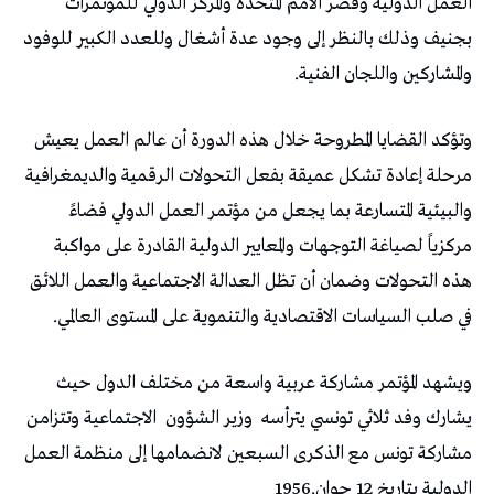
‬والمشاركين‭ ‬واللجان‭ ‬الفنية‭. ‬
‬في‭ ‬صلب‭ ‬السياسات‭ ‬الاقتصادية‭ ‬والتنموية‭ ‬على‭ ‬المستوى‭ ‬العالمي‭.‬
‬يشارك‭ ‬وفد‭ ‬ثلاثي‭ ‬تونسي‭ ‬يترأسه‭
‬وزير‭ ‬الشؤون‭
‬الدولية‭ ‬بتاريخ‭ ‬12‭ ‬جوان‭ ‬1956‭.‬