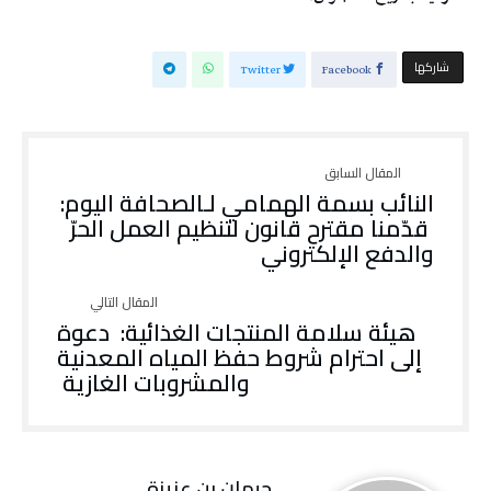
‫‫ شاركها‬
Twitter
Facebook
النائب‭ ‬بسمة‭ ‬الهمامي‭ ‬لـالصحافة‭ ‬اليوم‭:
‬والدفع‭ ‬الإلكتروني
‬والمشروبات‭ ‬الغازية‭ ‬
جيهان بن عزيزة