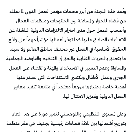
‬العمل‭ ‬الدولية‭ ‬وتعزيز‭ ‬الامتثال‭ ‬لها‭.‬