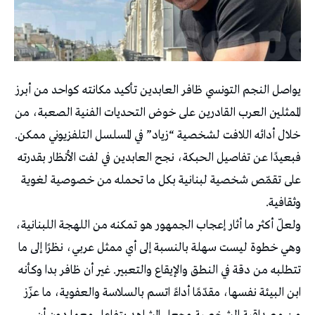
يواصل النجم التونسي ظافر العابدين تأكيد مكانته كواحد من أبرز
الممثلين العرب القادرين على خوض التحديات الفنية الصعبة، من
خلال أدائه اللافت لشخصية “زياد” في المسلسل التلفزيوني ممكن.
فبعيدًا عن تفاصيل الحبكة، نجح العابدين في لفت الأنظار بقدرته
على تقمّص شخصية لبنانية بكل ما تحمله من خصوصية لغوية
وثقافية.
ولعلّ أكثر ما أثار إعجاب الجمهور هو تمكنه من اللهجة اللبنانية،
وهي خطوة ليست سهلة بالنسبة إلى أي ممثل عربي، نظرًا إلى ما
تتطلبه من دقة في النطق والإيقاع والتعبير. غير أن ظافر بدا وكأنه
ابن البيئة نفسها، مقدّمًا أداءً اتسم بالسلاسة والعفوية، ما عزّز