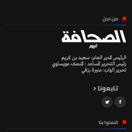
من نحن
الرئيس المدير العام: سعيد بن كريم
رئيس التحرير المساعد : المنصف عويساوي
تحرير الواب: منيرة رزقي
تابعونا
اتصلوا بنا