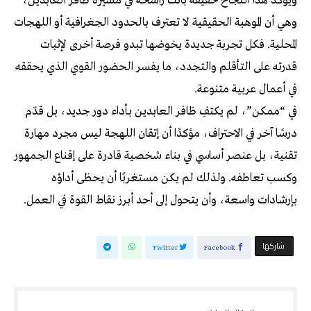
ويؤكد هذا النجاح حقيقة باتت راسخة في مسيرة ظافر العابدين،
وهي أن الموهبة الحقيقية لا تعترف بالحدود الجغرافية أو اللهجات
المحلية. فكل تجربة جديدة يخوضها تبدو فرصة أخرى لإثبات
قدرته على التأقلم والتجدد، ما يفسر الحضور القوي الذي يحققه
في أعمال عربية متنوعة.
في “ممكن”، لم يكتفِ ظافر العابدين بأداء دور جديد، بل قدّم
درسًا آخر في الاحتراف، مؤكدًا أن إتقان اللهجة ليس مجرد مهارة
تقنية، بل عنصر أساسي في بناء شخصية قادرة على إقناع الجمهور
وكسب تعاطفه. ولذلك لم يكن مستغربًا أن يحظى أداؤه
بإرشادات واسعة، وأن يتحول إلى أحد أبرز نقاط القوة في العمل.
‫‫ شاركها‬
Twitter
Facebook