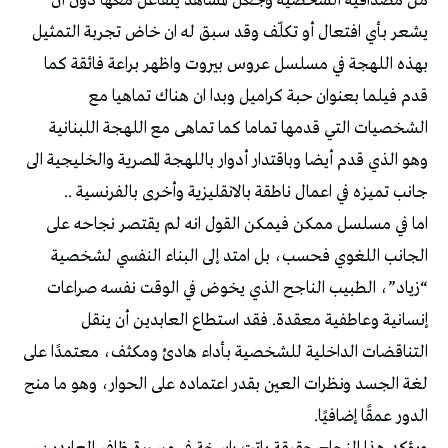
من مصداقية الشخصية وجعل المشاهد يتفاعل معها دون أن
يشعر بأي افتعال أو تكلّف وقد سبق له ان خاض تجربة التمثيل
بهذه اللهجة في مسلسل عروس بيروت واظهر براعة فائقة كما
قدم فيلما بعنوان حبة كراميل وبدا ان هناك تماهيا مع
الشخصيات التي قدمها تماما كما تماهى مع اللهجة اللبنانية
وهو الذي قدم أيضا وباقتدار أدوار باللهجة المصرية والخليجية الى
جانب تميزه في اعمال ناطقة بالانقليزية وأخرى بالفرنسية ..
اما في مسلسل ممكن فيمكن القول انه لم يقتصر نجاحه على
الجانب اللغوي فحسب، بل امتد إلى البناء النفسي لشخصية
“زياد”، الطبيب الناجح الذي يخوض في الوقت نفسه صراعات
إنسانية وعاطفية معقدة. فقد استطاع العابدين أن ينقل
التناقضات الداخلية للشخصية بأداء هادئ ومكثف، معتمدًا على
لغة الجسد ونظرات العين بقدر اعتماده على الحوار، وهو ما منح
الدور عمقًا إضافيًا.