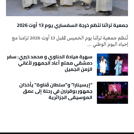
جمعية تراثنا تنَظم خرجة السفساري يوم 13 أوت 2026
تُنظم جمعية تراثنا يوم الخميس المقبل 13 أوت 2026 تزامنا مع
إحياء اليوم الوطني …
سهرة ميادة الحناوي و محمد خيري: سفر
دمشقي ممتع أعاد الجمهور لأغاني
الزمن الجميل
“إيسينارا” و”سلطان ڤناوة” يأخذان
جمهور بوقرنين في رحلة إلى عمق
الموسيقى الجزائرية
تونس الطقس