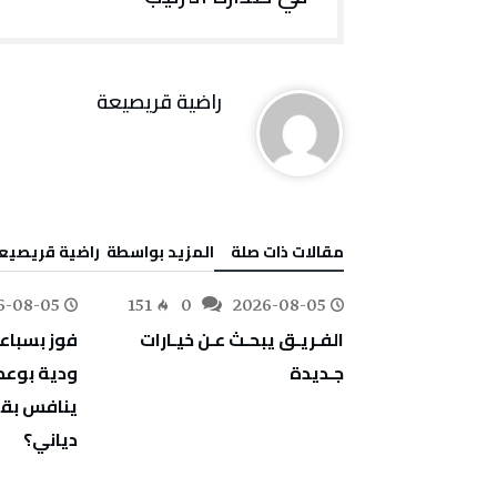
راضية قريصيعة
‫مقالات ذات صلة‬
‫‫المزيد بواسطة‬ ‬ راضية قريصيع
6-08-05
151
0
2026-08-05
175
0
‬جـديدة
‬دياني؟