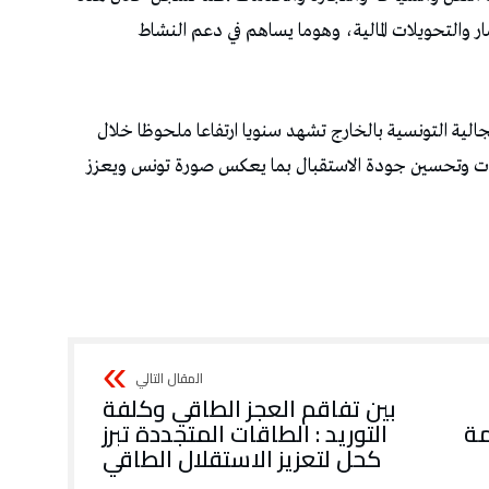
‬كحل‭ ‬لتعزيز‭ ‬الاستقلال‭ ‬الطاقي