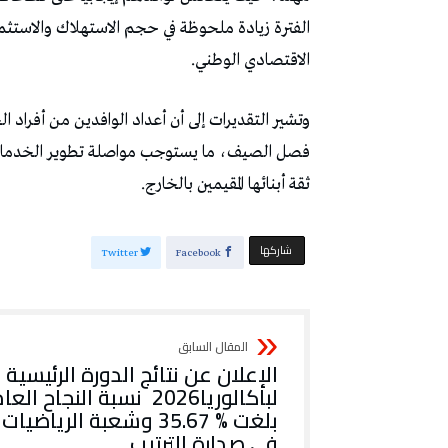
‬الاقتصادي‭ ‬الوطني‭.‬
‬ثقة‭ ‬أبنائها‭ ‬المقيمين‭ ‬بالخارج‭.‬
‫‫ شاركها‬
Twitter
Facebook
‬في‭ ‬صدارة‭ ‬الترتيب‭ ‬