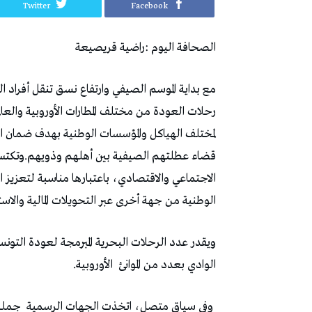
Twitter
Facebook
الصحافة‭ ‬اليوم‭: ‬راضية‭ ‬قريصيعة
‬قضاء‭ ‬عطلتهم‭ ‬الصيفية‭ ‬بين‭ ‬أهلهم‭ ‬وذويهم‭.‬
‬الوطنية‭ ‬من‭ ‬جهة‭ ‬أخرى‭ ‬عبر‭ ‬التحويلات‭ ‬المالية‭ ‬والاستهلاك‭ ‬والاستثمار‭.‬
ويقدر‭ ‬عدد‭ ‬الرحلات‭ ‬البحرية‭ ‬المبرمجة‭ ‬لعودة‭ ‬التونسيين‭ ‬بالخارج‭ ‬لهذه‭ ‬الصائفة‭ ‬بـ‭ ‬240‭
‬الوادي‭ ‬بعدد‭ ‬من‭ ‬الموانئ‭
‬الأوروبية‭.‬
‭ ‬وفي‭ ‬سياق‭ ‬متصل،‭ ‬اتخذت‭ ‬الجهات‭ ‬الرسمية‭