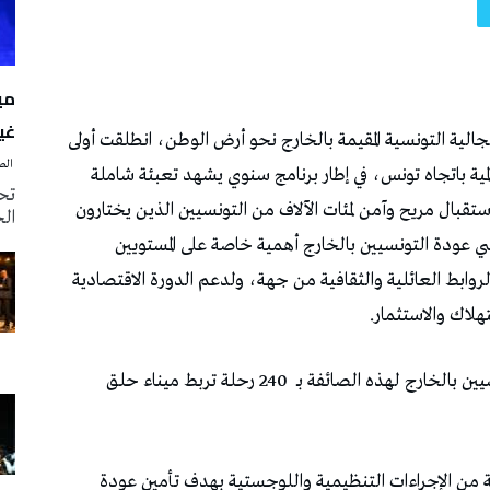
مي
غياب 
‭ ‬الصحافة‭ ‬اليوم
تحي
الخميس 6 أ