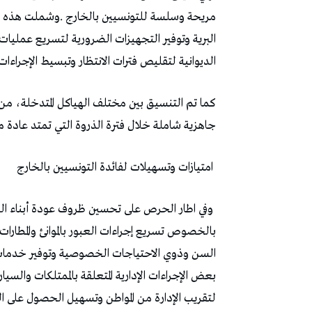
‬الديوانية‭ ‬لتقليص‭ ‬فترات‭ ‬الانتظار‭ ‬وتبسيط‭ ‬الإجراءات‭ ‬الإدارية‭.‬
‬جاهزية‭ ‬شاملة‭ ‬خلال‭ ‬فترة‭ ‬الذروة‭ ‬التي‭ ‬تمتد‭ ‬عادة‭ ‬من‭ ‬شهر‭ ‬جوان‭ ‬إلى‭ ‬نهاية‭ ‬أوت‭.‬
‭ ‬امتيازات‭ ‬وتسهيلات‭ ‬لفائدة‭ ‬التونسيين‭ ‬بالخارج
‬لتقريب‭ ‬الإدارة‭ ‬من‭ ‬المواطن‭ ‬وتسهيل‭ ‬الحصول‭ ‬على‭ ‬الوثائق‭ ‬والخدمات‭ ‬القنصلية‭. ‬