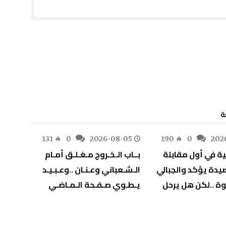
ة
-05
131
0
2026-08-05
190
0
202
‬يـطـوي‭ ‬صـفـحة‭ ‬الـمـاضـي
‬يهدّد‭ ‬صحة‭ ‬أطفالنا