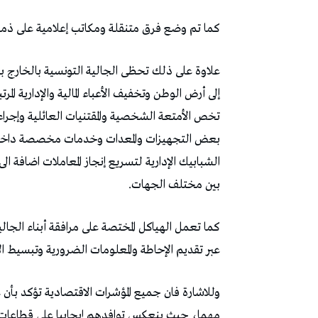
كما‭ ‬تم‭ ‬وضع‭ ‬فرق‭ ‬متنقلة‭ ‬ومكاتب‭ ‬إعلامية‭ ‬على‭ ‬ذمة‭ ‬الوافدين‭ ‬للإجابة‭ ‬عن‭ ‬استفساراتهم‭ ‬وتوجيههم‭ ‬عند‭ ‬الحاجة‭.‬
‬بين‭ ‬مختلف‭ ‬الجهات‭.‬
‬عبر‭ ‬تقديم‭ ‬الإحاطة‭ ‬والمعلومات‭ ‬الضرورية‭ ‬وتبسيط‭ ‬الإجراءات‭ ‬الإدارية‭.‬