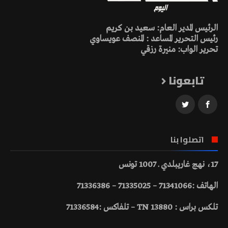
الرئيس المدير العام: سعيد بن كريم
رئيس التحرير المساعد : المنصف عويساوي
تحرير الواب: منيرة رزقي
تابعونا
اتصلوا بنا
17، نهج غاريبلدي ـ 1007 تونس
الهاتف :71341066 – 71335025 – 71336386
تلكس براس : 13880 TN – تلفاكس :71336584