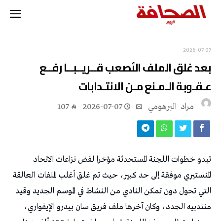
2026-07-07
‬عـقـوبة‭ ‬الـمـنع‭ ‬مـن‭ ‬الانتـدابات
مراد‭ ‬ البرهومي
2026-07-07
107