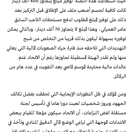
‬حيث‭ ‬استطاعت‭ ‬هذه‭ ‬اللجنة‭
‬الركائز‭.‬