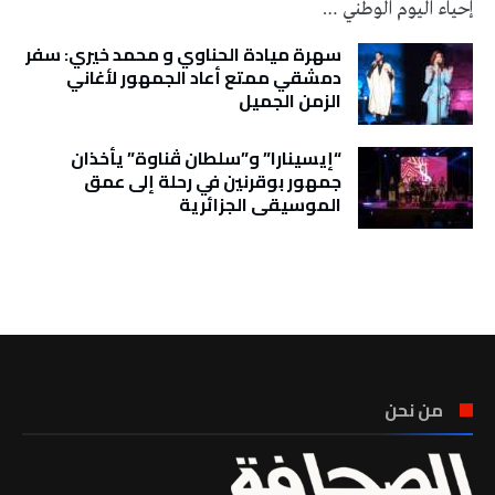
إحياء اليوم الوطني …
سهرة ميادة الحناوي و محمد خيري: سفر
دمشقي ممتع أعاد الجمهور لأغاني
الزمن الجميل
“إيسينارا” و”سلطان ڤناوة” يأخذان
جمهور بوقرنين في رحلة إلى عمق
الموسيقى الجزائرية
تونس الطقس
من نحن