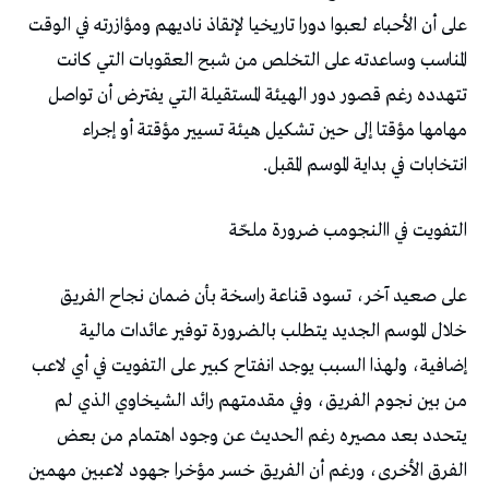
‬انتخابات‭ ‬في‭ ‬بداية‭ ‬الموسم‭ ‬المقبل‭.‬
التفويت‭ ‬في‭ ‬االنجومب‭ ‬ضرورة‭ ‬ملحّة