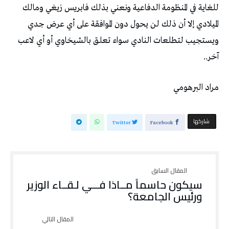
‬آخر‭..‬
مراد‭ ‬البرهومي
‫‫ شاركها‬
Twitter
Facebook
‬ورئيس‭ ‬الجامعة؟