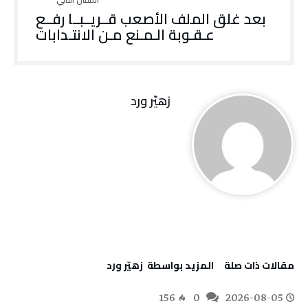
‬عـقـوبة‭ ‬الـمـنع‭ ‬مـن‭ ‬الانتـدابات
زهيّر‭ ‬ورد
‫مقالات ذات صلة‬
‫‫المزيد بواسطة‬ ‬ زهيّر‭ ‬ورد
156
0
2026-08-05