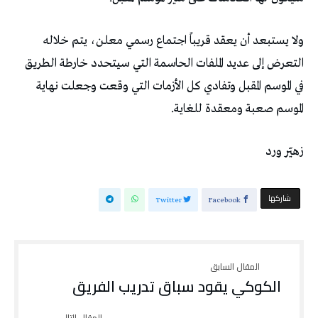
‬الموسم‭ ‬صعبة‭ ‬ومعقدة‭ ‬للغاية‭.‬
زهيّر‭ ‬ورد
‫‫ شاركها‬
Twitter
Facebook
الكوكي‭ ‬يقود‭ ‬سباق‭ ‬تدريب‭ ‬الفريق