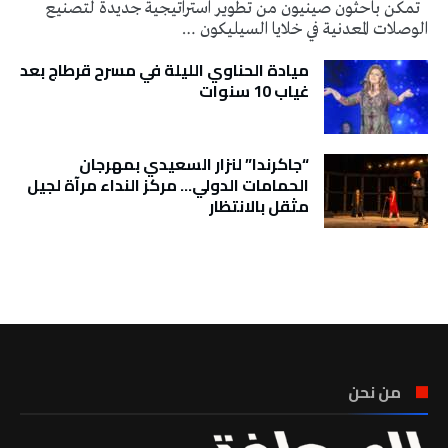
تمكن باحثون صينيون من تطوير استراتيجية جديدة لتصنيع
الوصلات المعدنية في خلايا السيليكون …
ميادة الحناوي الليلة في مسرح قرطاج بعد
غياب 10 سنوات
“جاكرندا” لنزار السعيدي بمهرجان
الحمامات الدولي… مركز النداء مرآة لجيل
مثقل بالانتظار
تونس الطقس
من نحن