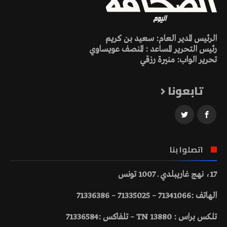
الرئيس المدير العام: سعيد بن كريم
رئيس التحرير المساعد : المنصف عويساوي
تحرير الواب: منيرة رزقي
تابعونا
اتصلوا بنا
17، نهج غاريبلدي ـ 1007 تونس
الهاتف :71341066 – 71335025 – 71336386
تلكس براس : 13880 TN – تلفاكس :71336584