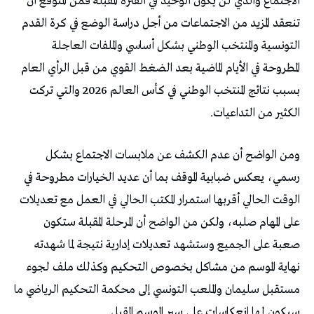
‬الكثير‭ ‬من‭ ‬التداعيات‭.‬
‬سيكون‭ ‬لها‭ ‬انعكاسات‭ ‬على‭ ‬سير‭ ‬الموسم‭ ‬المقبل‭.‬