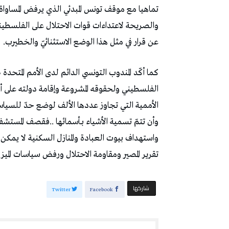
‬عن‭ ‬قرار‭ ‬في‭ ‬مثل‭ ‬هذا‭ ‬الوضع‭ ‬الاستثنائيّ‭ ‬والخطيرب‭.‬
‬تقرير‭ ‬المصير‭ ‬ومقاومة‭ ‬الاحتلال‭ ‬ورفض‭ ‬سياسات‭ ‬الميز‭ ‬العنصري‭ ‬إرهاباب‭.‬
‫‫ شاركها‬
Twitter
Facebook