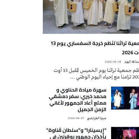
جمعية تراثنا تنَظم خرجة السفساري يوم 13
2026
2026-08-08
تُنظم جمعية تراثنا يوم الخميس المقبل 13 أوت
 إحياء اليوم الوطني …
سهرة ميادة الحناوي و
محمد خيري: سفر دمشقي
ممتع أعاد الجمهور لأغاني
الزمن الجميل
صبرة الطرابلسي
2026-08-07
“إيسينارا” و”سلطان ڤناوة”
يأخذان جمهور بوقرنين في