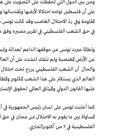
‬في‭ ‬حق‭ ‬الشعب‭ ‬الفلسطيني‭ ‬في‭ ‬تقرير‭ ‬مصيره‭ ‬وفق‭ ‬ما‭ ‬تضمنه‭ ‬القوانين‭ ‬والأعراف‭ ‬الدولية‭.‬
‬والحال‭
‬أن‭ ‬الشعب‭ ‬الفلسطيني‭ ‬يرزح‭ ‬تحت‭ ‬احتلال‭ ‬غاصب‭ ‬لأكثر‭ ‬من‭ ‬75‭ ‬سنة‭ ‬تحت‭ ‬أنظار‭ ‬العالم‭
‬عليها‭ ‬القانون‭ ‬الدولي‭ ‬والميثاق‭ ‬العالمي‭ ‬لحقوق‭ ‬الإنسان‭.‬
‬الفلسطينية‭ ‬في‭ ‬7‭ ‬من‭ ‬أكتوبرالجاري‭.‬