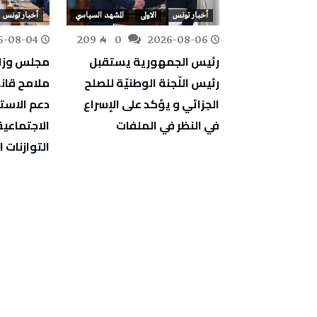
لى
المشهد السياسي
أخبار تونس
الاولى
المشهد السياسي
أخبار تونس
6-08-04
209
0
2026-08-06
243
0
ي: النفطي
رئيس الجمهورية يستقبل
مجلس وزا
الأردني سبل
رئيس اللّجنة الوطنيّة للصلح
ثنائي في عدد
الجزائي و يؤكد على الإسراع
دعم الاستث
في النظر في الملفات
الاجتماعية
التوازنات ا