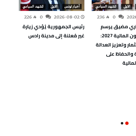
الاولى
المشهد السياسي
أخبار تونس
الاولى
المشهد السياسي
أخبار
-31
226
0
2026-08-02
236
0
202
ري مضيق يرسم
رئيس الجمهورية يُؤدي زيارة
رئيس 
ملامح قانون المالية 2027:
غير مُعلنة إلى مدينة رادس
يعزي ن
مار وتعزيز العدالة
ضحايا
 والحفاظ على
لمالية