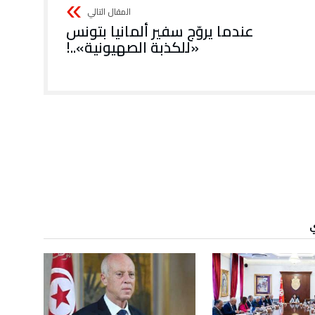
عندما يروّج سفير ألمانيا بتونس
«للكذبة الصهيونية»..!
ي