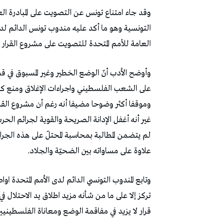
‬العامة‭ ‬للأمم‭ ‬المتحدة‭ ‬للتصويت‭ ‬على‭ ‬مشروع‭ ‬القرار‭ ‬العربي‭ ‬بشأن‭ ‬وقف‭ ‬إطلاق‭ ‬النار‭ ‬في‭ ‬قطاع‭ ‬غزة‭.‬
‬علاوة‭ ‬على‭ ‬مساواته‭ ‬بين‭ ‬الضحيّة‭ ‬والجلاد‭.‬