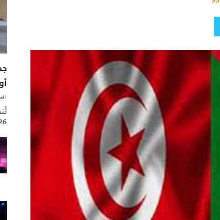
93
أوت 
‭ ‬الصحافة‭ ‬اليوم
2026 تزامنا مع