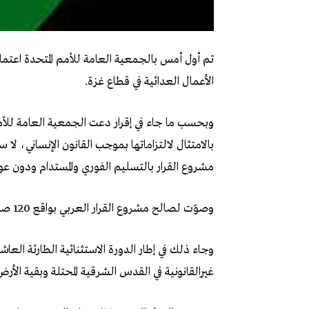
‬الأعمال‭ ‬العدائية‭ ‬في‭ ‬قطاع‭ ‬غزة‭.‬
‬مشروع‭ ‬القرار‭ ‬بالتسليم‭ ‬الفوري‭ ‬والمستدام‭ ‬ودون‭ ‬عوائق‭ ‬للسلع‭ ‬والحاجيات‭ ‬الأساسية‭ ‬إلى‭ ‬قطاع‭ ‬غزة‭.‬
وصوّت‭ ‬لصالح‭ ‬مشروع‭ ‬القرار‭ ‬العربي‭ ‬بواقع‭ ‬120‭ ‬صوت‭ ‬وعارضه‭ ‬14‭ ‬صوتا،‭ ‬فيما‭ ‬امتنع‭ ‬عن‭ ‬التصويت‭ ‬45‭.‬
‬غيرالقانونية‭ ‬في‭ ‬القدس‭ ‬الشرقية‭ ‬المحتلة‭ ‬وبقية‭ ‬الأرض‭ ‬الفلسطينية‭ ‬المحتلةب‭.‬