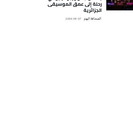
رحلة إلى عمق الموسيقى
الجزائرية
‭ ‬الصحافة‭ ‬اليوم
2026-08-07
تونس الطقس