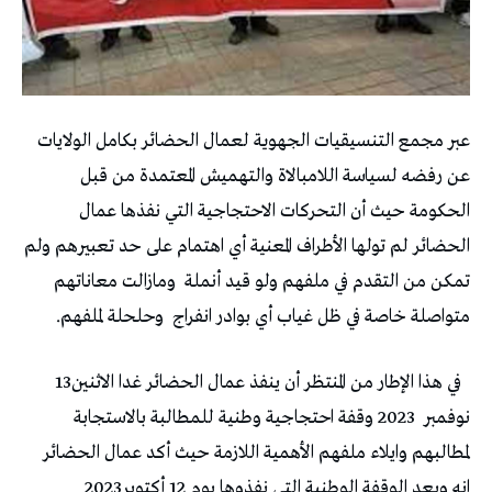
‬تمكن‭ ‬من‭ ‬التقدم‭ ‬في‭ ‬ملفهم‭ ‬ولو‭ ‬قيد‭ ‬أنملة‭
‬متواصلة‭ ‬خاصة‭ ‬في‭ ‬ظل‭ ‬غياب‭ ‬أي‭ ‬بوادر‭ ‬انفراج‭
‬وحلحلة‭ ‬لملفهم‭ .‬
‬في‭ ‬هذا‭ ‬الإطار‭ ‬من‭ ‬المنتظر‭ ‬أن‭ ‬ينفذ‭ ‬عمال‭ ‬الحضائر‭ ‬غدا‭ ‬الاثنين‭ ‬13‭
‬نوفمبر‭ ‬2023‭
‬انه‭ ‬وبعد‭ ‬الوقفة‭ ‬الوطنية‭ ‬التي‭ ‬نفذوها‭ ‬يوم‭ ‬12‭ ‬أكتوبر‭ ‬2023‭