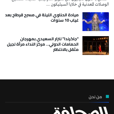
الوصلات المعدنية في خلايا السيليكون …
ميادة الحناوي الليلة في مسرح قرطاج بعد
غياب 10 سنوات
“جاكرندا” لنزار السعيدي بمهرجان
الحمامات الدولي… مركز النداء مرآة لجيل
مثقل بالانتظار
تونس الطقس
من نحن