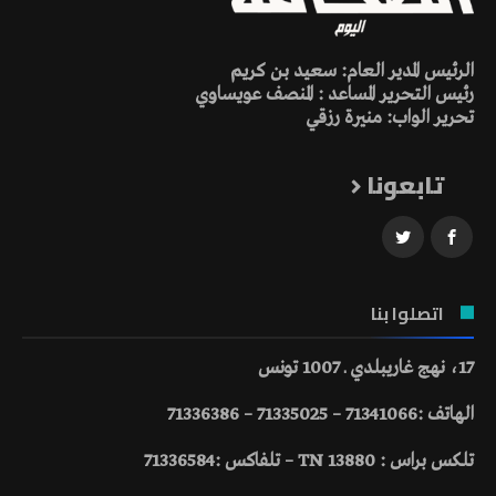
الرئيس المدير العام: سعيد بن كريم
رئيس التحرير المساعد : المنصف عويساوي
تحرير الواب: منيرة رزقي
تابعونا
اتصلوا بنا
17، نهج غاريبلدي ـ 1007 تونس
الهاتف :71341066 – 71335025 – 71336386
تلكس براس : 13880 TN – تلفاكس :71336584