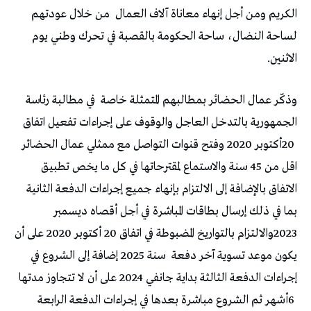
‬الكريم‭ ‬ومن‭ ‬أجل‭ ‬إنهاء‭ ‬معاناة‭ ‬آلاف‭ ‬العمال‭
‬الاثنين‭. ‬
وذكّر‭ ‬عمال‭ ‬الحضائر‭ ‬بمطالبهم‭ ‬المتمثلة‭ ‬خاصة‭
‬يكون‭ ‬موعد‭ ‬تسوية‭ ‬آخر‭ ‬دفعة‭