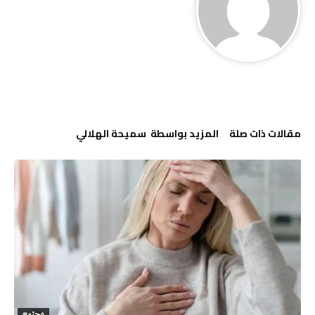
‫مقالات ذات صلة‬
‫‫المزيد بواسطة‬ ‬ سميحة الهلالي
مجتمع