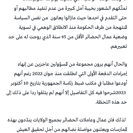
‬حتى‭ ‬التقدم‭ ‬في‭ ‬احدها‭ ‬حيث‭ ‬مازالوا‭ ‬يعانون‭
‬تعبيرهم‭. ‬
‬حد‭ ‬هذه‭ ‬اللحظة‭ .‬