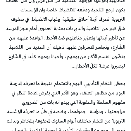
‬التأديبية‭ ‬بأنواعها‭
‬الموجهة‭
‬التربوية‭
‬تعرف‭ ‬أزمة‭ ‬أخلاق‭ ‬حقيقية‭
‬وغياب‭ ‬الانضباط‭
‬الشّارع،‭ ‬وتجاسر‭ ‬المنحرفين‭ ‬عليها‭ .‬ناهيك‭
‬أن‭ ‬العديد‭ ‬من‭
‬ليصيروا‭ ‬عرضة‭ ‬لكلّ‭ ‬الأخطار‭ …‬
يحظى‭ ‬النظام‭ ‬التأديبي‭
‬اليوم‭ ‬بالاهتمام‭
‬مراجعتها‭ ‬،‭ ‬ودراسة‭