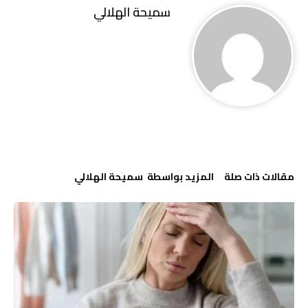
سميحة الهلالي
‫مقالات ذات صلة‬
‫‫المزيد بواسطة‬ ‬ سميحة الهلالي