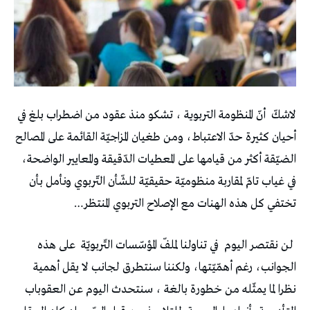
لاشكّ‭
‬تختفي‭ ‬كل‭ ‬هذه‭ ‬الهنات‭ ‬مع‭ ‬الإصلاح‭ ‬التربوي‭ ‬المنتظر‭…‬
‭ ‬لن‭ ‬نقتصر‭ ‬اليوم‭
‬في‭ ‬تناولنا‭ ‬لملفّ‭ ‬المؤسّسات‭ ‬التّربويّة‭