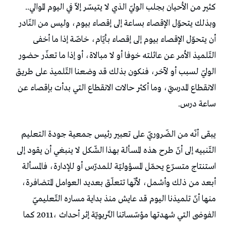
‬كثير‭ ‬من‭ ‬الأحيان‭ ‬بجلب‭ ‬الوليّ‭ ‬الذي‭ ‬لا‭ ‬يتيسّر‭ ‬إلاّ‭ ‬في‭ ‬اليوم‭ ‬الموالي‭..
‬ساعة‭ ‬درس‭.‬