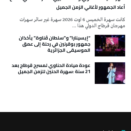
أعاد الجمهور لأغاني الزمن الجميل
كانت سهرة الخميس 6 اوت 2026 سهرة غير سائر سهرات
مهرجان قرطاج الدولي هذا …
“إيسينارا” و”سلطان ڤناوة” يأخذان
جمهور بوقرنين في رحلة إلى عمق
الموسيقى الجزائرية
عودة ميادة الحناوي لمسرح قرطاج بعد
21 سنة :سهرة الحنين للزمن الجميل
تونس الطقس