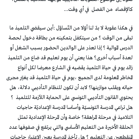
‬كالإقصاء‭
‬من‭ ‬الفصل‭
‬في‭ ‬أي‭ ‬وقت‭ …‬
‬يحتوي‭ ‬القانون‭ ‬التأديبي‭ ‬التونسي‭ ‬على‭ ‬الحماية‭ ‬اللاّزمة‭ ‬للتلميذ‭