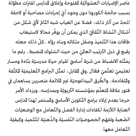
‬التّعامل‭ ‬معها‭.‬