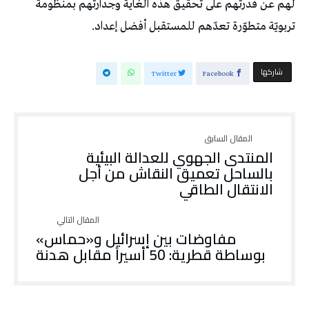
‬تربويّة‭ ‬متطوّرة‭ ‬تعدّهم‭ ‬للمستقبل‭ ‬أفضل‭ ‬إعداد‭.‬
‫‫ شاركها‬
Twitter
Facebook
المنتدى الجهوي للعدالة البيئية
بالساحل تعميق النقاش من أجل
الانتقال الطاقي
مفاوضات بين إسرائيل و«حماس»
بوساطة قطرية: 50 أسيراً مقابل هدنة