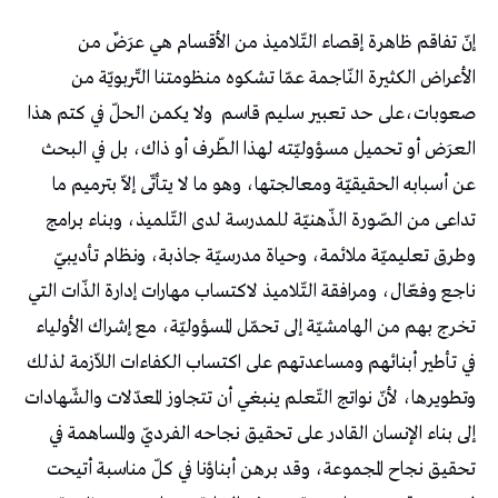
‬صعوبات،على‭ ‬حد‭ ‬تعبير‭ ‬سليم‭ ‬قاسم‭