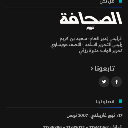
من نحن
الرئيس المدير العام: سعيد بن كريم
رئيس التحرير المساعد : المنصف عويساوي
تحرير الواب: منيرة رزقي
تابعونا
اتصلوا بنا
17، نهج غاريبلدي ـ 1007 تونس
الهاتف :71341066 – 71335025 – 71336386