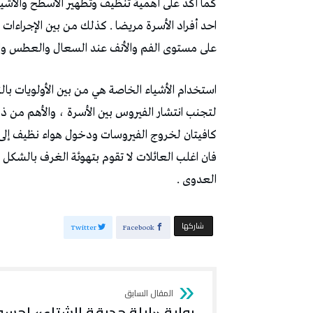
كما أكد على أهمية تنظيف وتطهير الأسطح والأشياء
احد أفراد الأسرة مريضا . كذلك من بين الإجراءات 
على مستوى الفم والأنف عند السعال والعطس والت
استخدام الأشياء الخاصة هي من بين الأولويات بال
لتجنب انتشار الفيروس بين الأسرة ، والأهم من ذلك
كافيتان لخروج الفيروسات ودخول هواء نظيف إلى 
فان اغلب العائلات لا تقوم بتهوئة الغرف بالشكل 
العدوى .
‫‫ شاركها‬
Twitter
Facebook
رواية «ليلة حديقة الشتاء» لحسو