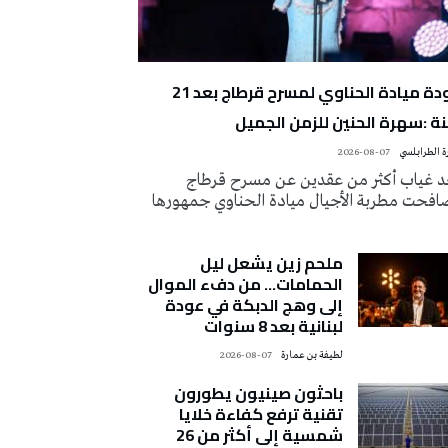
عودة ميادة الحناوي لمسرح قرطاج بعد 21
ة :سهرة الحنين للزمن الجميل
 الطرابلسي
2026-08-07
د غياب أكثر من عقدين عن مسرح قرطاج
افحت مطربة الأجيال ميادة الحناوي جمهورها
ملحم زين يشعل ليل
الحمامات… من دفء الموال
إلى وهج الدبكة في عودة
لبنانية بعد 8 سنوات
لطيفة بن عمارة
2026-08-07
باحثون صينيون يطورون
تقنية ترفع كفاءة خلايا
شمسية إلى أكثر من 26