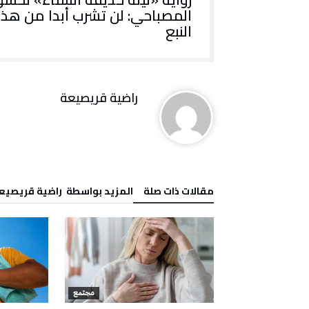
المصباحي: لن تشرب أبدا من هذا
النبع
راضية قريصيعة
‫مقالات ذات صلة‬
‫‫المزيد بواسطة‬ ‬ راضية قريصيع
مجتمع
مجتمع