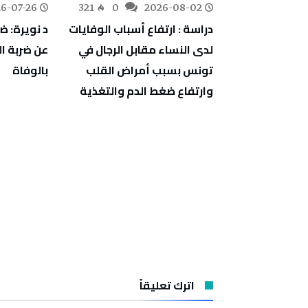
6-07-26
321
0
2026-08-02
294
0
 الدواجن: سعر
دراسة : ارتفاع أسباب الوفايات
د نويرة: ض
وم يجب أن
لدى النساء مقابل الرجال في
عن ضربة 
تونس بسبب أمراض القلب
بالوفاة
وارتفاع ضغط الدم والتغذية
اترك تعليقاً