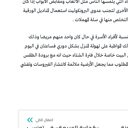
 التي يلمسها الناس مثل الألعاب ومقابض الأبواب إذا كان
الأخرى لتجنب عدوى البرونكوليت استعمال المناديل الورقية
خلص منها في سلة المهملات .
نسبة لأفراد الأسرة في حال كان واحد منهم مريضا وذلك
 المواظبة على تهوئة المنزل بشكل دوري فساعتان في اليوم
البيت خاصة خلال فترة الشتاء حيث انه مع برودة الطقس
المطلوب مما يجعل الأرضية ملائمة لانتشار الفيروسات وتفشي
نة
«مُحاربة الجريمة» في تونس :