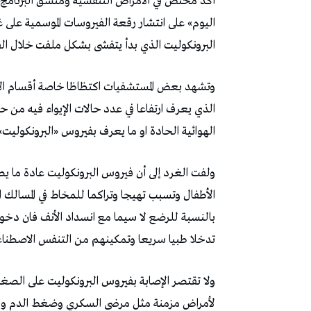
أكد مختص في الأمراض التنفسية ومنسق البرنامج ا
البرونكوليت الذي بدأ يتفشى بشكل ملفت خلال الفتر
وتشهد بعض المستشفيات اكتظاظا خاصة أقسام الأ
الذي يعرف ارتفاعا في عدد حالات الإيواء فيه من حد
الهوائية الحادة او ما يعرف بفيروس «البرونكوليت
ولفت الغرد إلى أن فيروس البرونكوليت عادة ما 
الأطفال وتسبب تهيجا وتراكما للمخاط في المسالك 
بالنسبة للرضع لا سيما مع انسداد الأنف فان دخو
تدخلا طبيا سريعا وتمكينهم من التنفس الاصطناع
ولا تقتصر الإصابة بفيروس البرونكوليت على الص
لأمراض مزمنة مثل مرضى السكري وضغط الدم والق