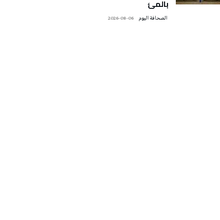
بالمئ
‭ ‬الصحافة‭ ‬اليوم
2026-08-06
تونس الطقس