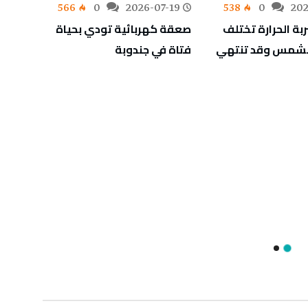
-19
566
0
2026-07-19
538
0
202
ربة الحرارة تختلف
صعقة كهربائية تودي بحياة
عطل ع
الشمس وقد تنتهي
فتاة في جندوبة