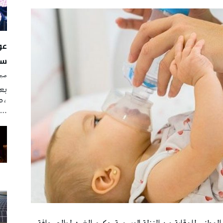
سن
صبرة
بع
،ص
…