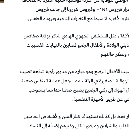
لوطني للوقاية من النزلة الموسمية حكيم الغرد لـ«الصحافة
اليوم» على انتشار رقعة الفيروسات الموسمية على غرار فيروس H1N1 وفيروس كورونا إلى جانب فيروس
ة الأخيرة لا سيما مع التغيرات المناخية وبرودة الطقس.
طفال مثل المستشفى الجهوي الهادي شاكر بولاية صفاقس
يثي الولادة والأطفال الرضع المصابين بالتهابات القصيبات
» وتعكر حالتهم
.
يصيب الأطفال الرضع وهو عبارة عن عدوى رئوية شائعة تصيب
الهوائية الصغيرة في الرئة ، مما يجعل عملية التنفس صعبة
ل الهواء إلى رئتي الرضيع يصبح صعبا جدا مما يستوجب
ي عن طريق الأجهزة التنفسية.
غار فقط بل كذلك تستهدف كبار السن والأشخاص الحاملين
لب والشرايين ومرضى الكلى وغيرهم إضافة إلى النساء