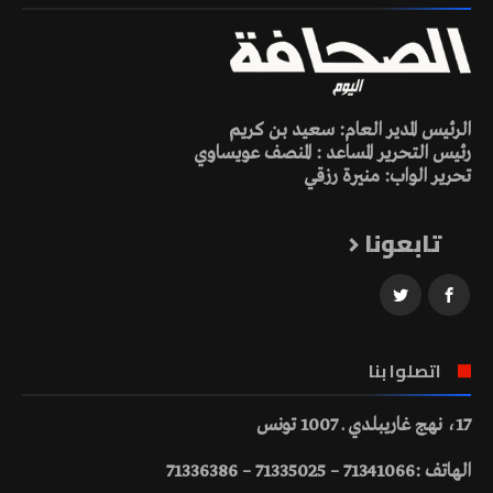
الرئيس المدير العام: سعيد بن كريم
رئيس التحرير المساعد : المنصف عويساوي
تحرير الواب: منيرة رزقي
تابعونا
اتصلوا بنا
17، نهج غاريبلدي ـ 1007 تونس
الهاتف :71341066 – 71335025 – 71336386