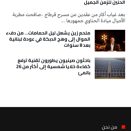
الحنين للزمن الجميل
بعد غياب أكثر من عقدين عن مسرح قرطاج ،صافحت مطربة
الأجيال ميادة الحناوي جمهورها …
ملحم زين يشعل ليل الحمامات… من دفء
الموال إلى وهج الدبكة في عودة لبنانية
بعد 8 سنوات
باحثون صينيون يطورون تقنية ترفع
كفاءة خلايا شمسية إلى أكثر من 26
بالمئ
تونس الطقس
من نحن