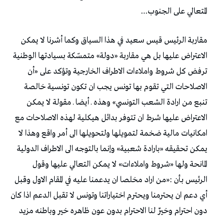
المتعالي على الجنوب…
مقاربة الرئيس قيس سعيد في هذا السياق وكما أشرنا لا يمكن
الاعتراض عليها بل هي مقاربة «دولة» متمسّكة بسيادتها الوطنية
ترفض كل شروط واملاءات الاطراف الخارجية وتؤكد على «أن
الاصلاحات التي تقوم بها تونس يجب ان تكون تونسية خالصة
تنبع من ارادة الشعب التونسي» وهذه ـ أيضا ـ مقولة لا يمكن
الاعتراض عليها شرط ان تتوفر بدائل هيكلية لهذه الاصلاحات مع
امكانيات مالية ضخمة لتمويلها ولتحويلها الى أمر واقع وهذا لا
يمكن تحقيقه «بارادة شعبية» وإنما بالتوجه الى الاطراف الدولية
المانحة ولها «شروط واملاءات» لا يمكن التعالي عليها وقول
الرئيس بأن :«من اراد مخلصا ان يدعمنا عليه في المقام الاول وقبل
أي دعم ان يحترمنا ويحترم اختياراتنا وتونس لا تقبل الدعم اذا كان
دون احترام وخيرٌ لنا الاحترام بدون عون ظاهره خير وباطنه مزيد