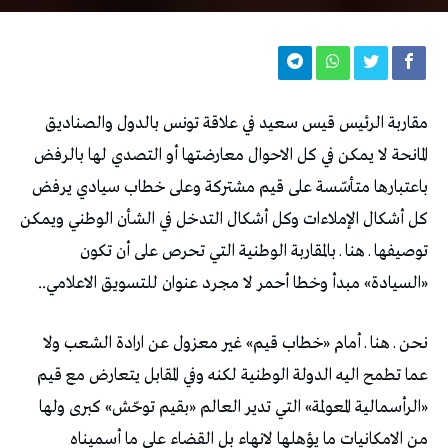
مقاربة الرئيس قيس سعيد في علاقة تونس بالدول والصناديق
المانحة لا يمكن في كل الاحوال معارضتها أو التصدي لها بالرفض
باعتبارها متأسّسة على قيم مشتركة وعلى خطاب سيادي يرفض
كل أشكال الإملاءات وكل أشكال التدخل في الشأن الوطني ويمكن
توصيفها ـ هنا ـ بالمقاربة الوطنية التي تحرص على أن تكون
«السيادة» مبدأ وخطا أحمر لا مجرد عنوان للتسويق الاعلامي..
نحن ـ هنا ـ أمام «خطاب قيم» غير معزول عن ارادة الشعب ولا
عما تطمح اليه الدولة الوطنية لكنه وفي المقابل يتعارض مع قيم
«الرأسمالية المعولمة» التي تدير العالم «بقيم توحّش» كبرى ولها
من الامكانيات ما يؤهلها لانهاء بل القضاء على ما أسميناه