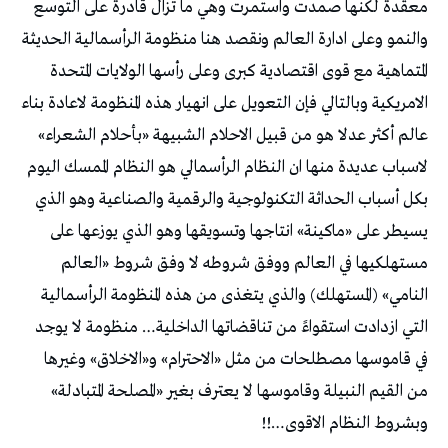
معقدة لكنها صمدت واستمرت وهي ما تزال قادرة على التوسع
والنمو وعلى ادارة العالم ونقصد هنا منظومة الرأسمالية الحديثة
المتماهية مع قوى اقتصادية كبرى وعلى رأسها الولايات المتحدة
الامريكية وبالتالي فإن التعويل على انهيار هذه المنظومة لاعادة بناء
عالم أكثر عدلا هو من قبيل الاحلام الشبيهة «بأحلام الشعراء»
لاسباب عديدة منها ان النظام الرأسمالي هو النظام الممسك اليوم
بكل أسباب الحداثة التكنولوجية والرقمية والصناعية وهو الذي
يسيطر على «ماكينة» انتاجها وتسويقها وهو الذي يوزعها على
مستهلكيها في العالم ووفق شروطه لا وفق شروط «العالم
النامي» (المستهلك) والذي يتغذى من هذه المنظومة الرأسمالية
التي ازدادت استقواءً من تناقضاتها الداخلية… منظومة لا يوجد
في قاموسها مصطلحات من مثل «الاحترام» و«الاخلاق» وغيرها
من القيم النبيلة وقاموسها لا يعترف بغير «المصلحة المتبادلة»
وبشروط النظام الاقوى…!!