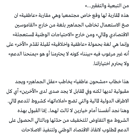
من التبعية والتفقير…»
هذه المقاربة لها وقع خاص مجتمعيا وهي مقاربة «عاطفية» ان
صحّ الاستعمال تخاطب الجماهير بلغة من خارج «القاموسين
الاقتصادي والمالي» ومن خارج «الاحتياجات الوطنية المستعجلة»
وإنما هي لغة بحمولة «عاطفية واخلاقية» ثقيلة تقدّم «الآخر» على
أنه غير مرغوب فيه «بيننا» كونه لا يحترمنا أو هو «يمنحنا الدعم»
ولا يحترم اختياراتنا.
هذا خطاب «مشحون عاطفيا» يخاطب «عقل الجماهير» ويجد
مقبولية لديها لكنه وفي المقابل لا يجد صدى لدى «الآخرين» أي كل
الاطراف الدولية المالية والتي تضع «املاءاتها» كشروط للدعم المالي.
وهنا نجد أنفسنا أمام خيارين لا ثالث لهما.. إمّا القبول بهذه
الشروط مع التفاوض للتخفيف من حدّتها وبالتالي الحصول على
الدعم المطلوب لانقاذ الاقتصاد الوطني ولتنفيذ الاصلاحات