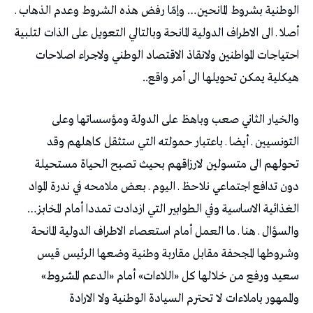
الوطنية بشروط المانحين… وإمّا رفض هذه الشروط وعدم الذهاب ـ
أصلا ـ الى الاطراف الدولية المانحة وبالتالي التعويل على الذات لتلبية
احتياجات المواطنين ولانقاذ الاقتصاد الوطني ولاجراء اصلاحات
هيكلية يمكن تحويلها الى أمر واقع..
والخيار الثاني صعب وباهظ على الدولة ومؤسساتها وعلى
التونسيين ـ أيضا ـ باعتبار حمولته التي ستثقل كاهلهم وقد
تحولهم الى متسولين لارزاقهم بحيث تصبح الحياة مستحيلة
دون تدافع اجتماعي نلاحظ ـ اليوم ـ بعض ملامحه في ندرة المواد
الغذائية الاساسية وفي الطوابير التي ازدادت تمددا أمام المخابز…
والسؤال ـ هنا ـ ما العمل أمام استعصاء الاطراف الدولية المانحة
وشروطها المجحفة مقابل مقاربة وطنية وضعها الرئيس قيس
سعيد ورفع من خلالها كل «اللاءات» أمام «الدعم المشروط»
والممهور باملاءات لا تحترم السيادة الوطنية ولا الارادة