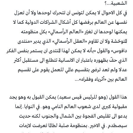
الشعبية…؟
في كل الاحوال لا يمكن لتونس ان تتحرك لوحدها ولا أن تعزل
نفسها عن العالم برفضها كل أشكال الشراكات الدولية كما لا
يمكنها لوحدها ان تغيّر «العالم الرأسمالي» بكل منظومته
المتوحّشة ولا ان تقاوم «العقل الرأسمالي» الذي يدير «منتدى
دافوس» والقول «بأنه لا يمكن لهذا المنتدى ان يستمر بنفس الفكر
الذي حفّ بظهوره باعتبار ان الانسانية تتطلع الى مستقبل أكثر
عدلا ولم تعد ترضى بتقسيم عالمي للعمل يقوم على تقسيم
العالم بين «أثرياء وفقراء»…
هذا القول (وهو للرئيس قيس سعيد) يمكن القبول به وهو يجد
مقبولية كبرى لدى شعوب العالم النامي وهو ـ في النوايا ـ إنما
يدعو الى تقليص الفجوة بين الشمال والجنوب لكنه حديث
سيصطدم ـ في الاخير ـ بمنظومة صلبة لطالما تعرضت لازمات