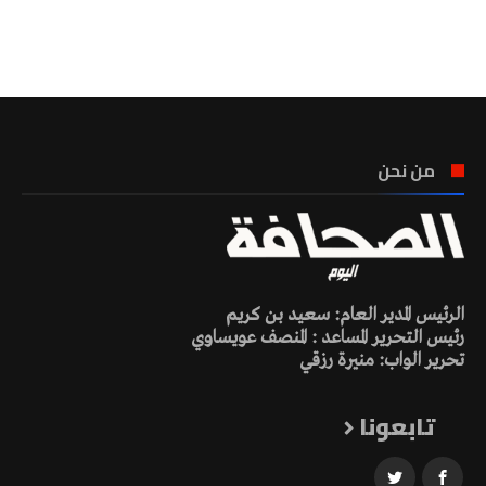
تونس الطقس
من نحن
الرئيس المدير العام: سعيد بن كريم
رئيس التحرير المساعد : المنصف عويساوي
تحرير الواب: منيرة رزقي
تابعونا