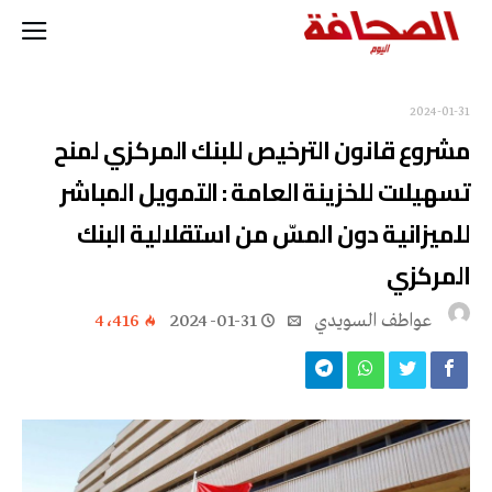
2024-01-31
مشروع قانون الترخيص للبنك المركزي لمنح
تسهيلات للخزينة العامة : التمويل المباشر
للميزانية دون المسّ من استقلالية البنك
المركزي
عواطف‭ ‬السويدي
2024-01-31
4٬416