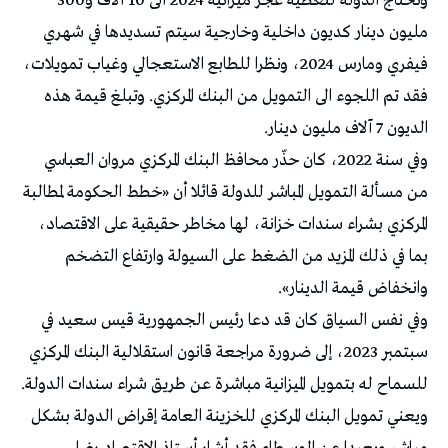
وتحتاج الدولة لتغطية عجز ميزانية 2024 الى 10 آلاف و300
مليون دينار كديون داخلية وخارجية سيتم تسديدها في شهري
فيفري ومارس 2024، ونظرا للطابع الاستعجالي وغياب تمويلات،
فقد تم اللجوء الى التمويل من البنك المركزي. وتبلغ قيمة هذه
الديون 7 آلاف مليون دينار.
وفي سنة 2022، كان حذّر محافظ البنك المركزي مروان العباسي
من مسألة التمويل المباشر للدولة قائلا أن «خطط الحكومة لمطالبة
المركزي بشراء سندات خزانة، لها مخاطر حقيقية على الاقتصاد،
بما في ذلك المزيد من الضغط على السيولة وارتفاع التضخم
وانخفاض قيمة الدينار».
وفي نفس السياق كان قد دعا رئيس الجمهورية قيس سعيد في
سبتمبر 2023، إلى ضرورة مراجعة قانون استقلالية البنك المركزي
للسماح له بتمويل الميزانية مباشرة عن طريق شراء سندات الدولة.
ويعني تمويل البنك المركزي للخزينة العامة إقراض الدولة بشكل