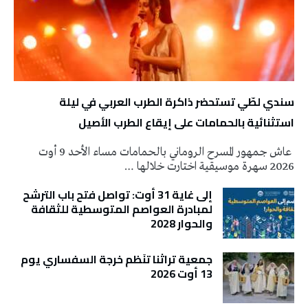
سندي لطّي تستحضر ذاكرة الطرب العربي في ليلة
استثنائية بالحمامات على إيقاع الطرب الأصيل
عاش جمهور المسرح الروماني بالحمامات مساء الأحد 9 أوت
2026 سهرة موسيقية اختارت خلالها …
إلى غاية 31 أوت: تواصل فتح باب الترشح
لمبادرة العواصم المتوسطية للثقافة
والحوار 2028
جمعية تراثنا تنَظم خرجة السفساري يوم
13 أوت 2026