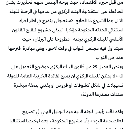
من قبل خبراء الاقتصاد، حيث يوجه البعض منهم تحذيرات بشأن
المحافظة على استقلالية البنك المركزي من عدمها في المرحلة المقبلة.
الا ان هذا المشروع ذا الطابع الاستعجالي يندرج في اطار اجراء
استثنائي اتخذته الحكومة مؤخرا، ليبقى مشروع تنقيح القانون
الأساسي للبنك المركزي برمته، مطروحا على البرلمان، حيث
سيتداول فيه مجلس النواب في وقت لاحق، وهي مبادرة اقترحها
عدد من النواب.
وينص الفصل 25 من قانون البنك المركزي موضوع التعديل على
انه «لا يمكن للبنك المركزي ان يمنح لفائدة الخزينة العامة للدولة
تسهيلات في شكل كشوفات او قروض او يقتني بصفة مباشرة
سندات تصدرها الدولة».
واكد نائب رئيس لجنة المالية عبد الجليل الهاني في تصريح
لـ«الصحافة اليوم» بأن مشروع الحكومة، يعد ترخيصا استثنائيا