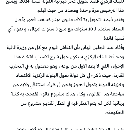
للبنك المركزي قصد تمويل عجز ميزانية الدولة لسنة 2024. ويمنح
هذا الترخيص مرة واحدة ومحدد من حيث المبلغ.
وتقدر قيمة التمويل بـ7 آلاف مليون دينار كسقف اقصى وآجال
السداد ستمتد لـ 10 سنوات مع منح 3 سنوات امهال، و بدون أي
نسبة فائدة.
وأفاد عبد الجليل الهاني بأن النقاش اليوم مع كل من وزيرة المالية
ومحافظ البنك المركزي سيكون حول شرح الاسباب لاتخاذ هذا
الإجراء، الذي لا يعد الاول من نوعه، وهو معمول به في التجارب
المقارنة. حيث ذكر «في كل دولة تمول البنوك المركزية الاقتصاد
وخزينة الدولة وتمول العجز ونحن في ظرف استثنائي ولابد من
مراجعة هذا القانون، وكان هناك مشروع قانون تقدمت به كتلة
برلمانية لكن لم يتم النظر فيه في انتظار تقديم مشروع من
الحكومة».