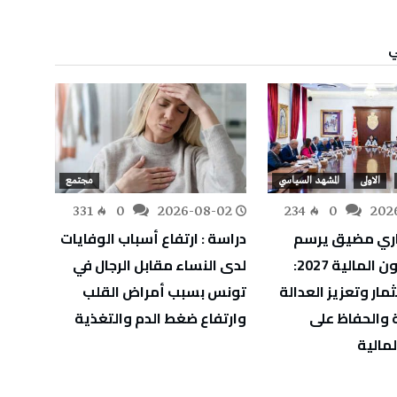
ي
الاولى
المشهد السياسي
مجتمع
-31
331
0
2026-08-02
234
0
202
ري مضيق يرسم
دراسة : ارتفاع أسباب الوفايات
وزير ا
ملامح قانون المالية 2027:
لدى النساء مقابل الرجال في
مشاة 
مار وتعزيز العدالة
تونس بسبب أمراض القلب
 والحفاظ على
وارتفاع ضغط الدم والتغذية
لمالية