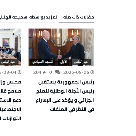
‫مقالات ذات صلة‬
‫‫المزيد بواسطة‬ ‬ سميحة الهلال
أخبار تونس
أخبار تونس
الاولى
المشهد السياسي
أخبار تونس
6-08-04
204
0
2026-08-06
143
0
تبحثان تعزيز
رئيس الجمهورية يستقبل
مجلس وزا
نقل واللوجستية
رئيس اللّجنة الوطنيّة للصلح
ن البلدين
الجزائي و يؤكد على الإسراع
دعم الاستث
في النظر في الملفات
الاجتماعية
التوازنات ا