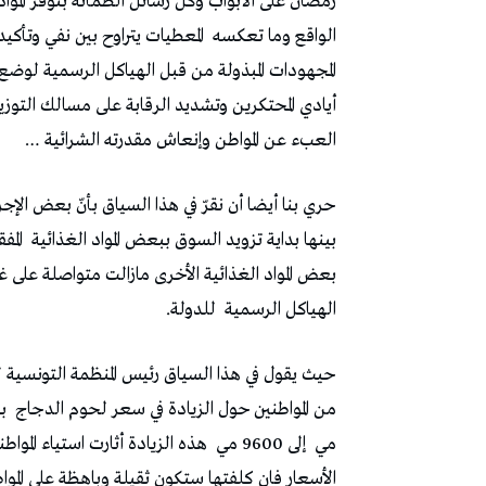
رمضان على الأبواب وكل رسائل الطمأنة بتوفر الموا
الواقع وما تعكسه
المعطيات يتراوح بين نفي وتأكيد
المجهودات المبذولة من قبل الهياكل الرسمية لوض
أيادي المحتكرين وتشديد الرقابة على مسالك التوزي
العبء عن المواطن وإنعاش مقدرته الشرائية …
حري بنا أيضا أن نقرّ في هذا السياق بأنّ بعض الإج
بينها بداية تزويد السوق ببعض المواد الغذائية
المف
بعض المواد الغذائية الأخرى مازالت متواصلة على غرا
الهياكل الرسمية
للدولة.
حيث يقول في هذا السياق رئيس المنظمة التونسية 
من المواطنين حول الزيادة في سعر لحوم الدجاج
بـ 600 مي إلى 700 مي لل
مي
إلى 9600 مي
هذه الزيادة أثارت استياء الموا
الأسعار فان كلفتها ستكون ثقيلة وباهظة على الموا