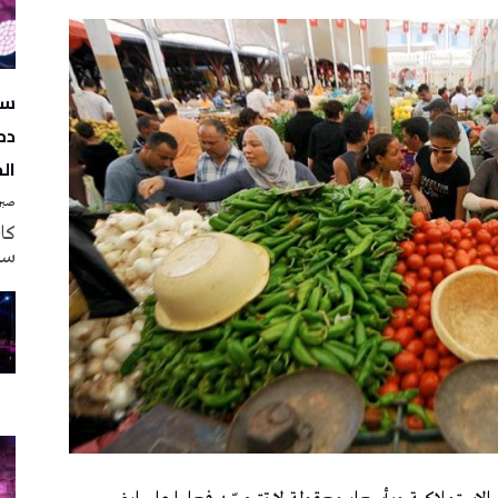
سه
دم
ال
صبرة
سه