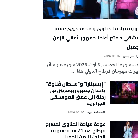
رة ميادة الحناوي و محمد خيري: سفر
شقي ممتع أعاد الجمهور لأغاني الزمن
جميل
 الطرابلسي
2026-08-07
كانت سهرة الخميس 6 اوت 2026 سهرة غير سائر
رات مهرجان قرطاج الدولي هذا …
“إيسينارا” و”سلطان ڤناوة”
يأخذان جمهور بوقرنين في
رحلة إلى عمق الموسيقى
الجزائرية
‭ ‬الصحافة‭ ‬اليوم
2026-08-07
عودة ميادة الحناوي لمسرح
قرطاج بعد 21 سنة :سهرة
الحنين للزمن الجميل