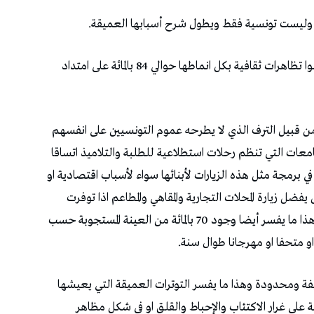
ة وليست تونسية فقط ويطول شرح أسبابها العميقة.
ولهذا فمن الطبيعي ان تكون نسبة الذين لم يواكبوا تظاهرات ثقافية بكل انماطها حوالي 84 بالمائة على امتداد
رية من قبيل الترف الذي لا يطرحه عموم التونسيين على انفسهم
امعات التي تنظم رحلات استطلاعية للطلبة والتلاميذ اتساقا
في برمجة مثل هذه الزيارات لأبنائها سواء لأسباب اقتصادية او
فضل زيارة المحلات التجارية والمقاهي والمطاعم اذا توفرت
الظروف المالية الملائمة على زيارة الأماكن الثقافية. وهذا ما يفسر أيضا وجود 70 بالمائة من العينة المستجوبة حسب
 او متحفا او مهرجانا طوال سنة.
 ومحدودة وهذا ما يفسر التوترات العميقة التي يعيشها
 على غرار الاكتئاب والإحباط والقلق او في شكل مظاهر