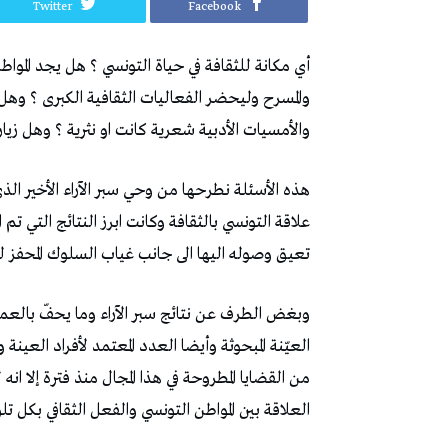
Twitter
Facebook
أي مكانة للثقافة في حياة التونسي ؟ هل يجد المواطن
والمسرح وليحضر الفعاليات الثقافية الكبرى ؟ وهل
والأمسيات الأدبية شعرية كانت او نثرية ؟ وهل زيارة
هذه الأسئلة نطرحها من وحي سبر الآراء الأخير ا
علاقة التونسي بالثقافة وكانت ابرز النتائج التي تم
تعيق وصوله اليها الى جانب غياب السلوك المحفز لل
وبغض الطرف عن نتائج سبر الآراء وما يحفّ بالعم
العيّنة المبحوثة وأيضا العدد المعتمد لأفراد الع
من القضايا المطروحة في هذا المجال منذ فترة إلا ا
العلاقة بين المواطن التونسي والفعل الثقافي بكل تلو