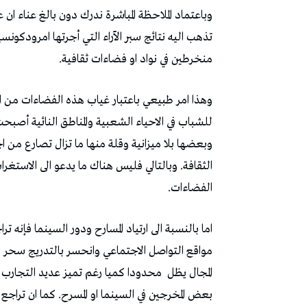
وباعتماد الملاحظة المباشرة ندرك دون بالغ عناء ا
منخرطين في نواد او فضاءات ثقافية.
وهذا امر طبيعي باعتبار غياب هذه الفضاءات من ا
للشباب في الاحياء الشعبية والمناطق النائية أصب
وبعضها بلا ميزانية وقلة منها ما تزال تصارع من
الثقافة. وبالتالي فليس هناك ما يدعو الى الاستغ
الفضاءات.
اما بالنسبة الى ارتياد المسارح ودور السينما فإنه ت
مواقع التواصل الاجتماعي وانحسر بالتدريج سحر الشا
المجال يظل
محدودا كميا رغم تميز عديد التجارب 
بعض المخرجين في السينما او المسرح. كما ان تراجع 