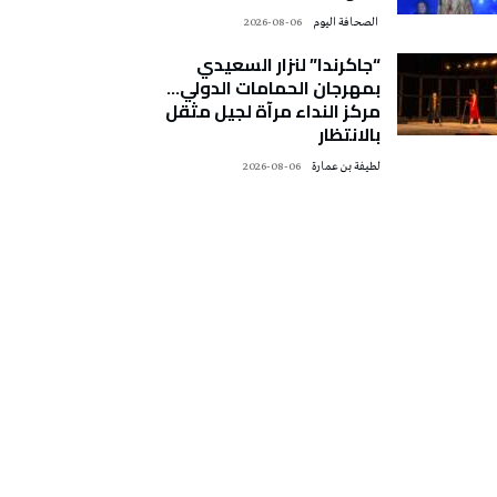
‭ ‬الصحافة‭ ‬اليوم
2026-08-06
“جاكرندا” لنزار السعيدي
بمهرجان الحمامات الدولي…
مركز النداء مرآة لجيل مثقل
بالانتظار
لطيفة بن عمارة
2026-08-06
تونس الطقس