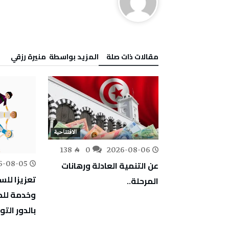
‫مقالات ذات صلة‬
‫‫المزيد بواسطة‬ ‬ منيرة‭ ‬رزقي
الافتتاحية
الافتتاحية
138
0
2026-08-06
157
0
لحرائق جهود
عن التنمية العادلة ورهانات
6-08-05
‎تعزيزا لل
ظروف غير
المرحلة..
بالدور الت