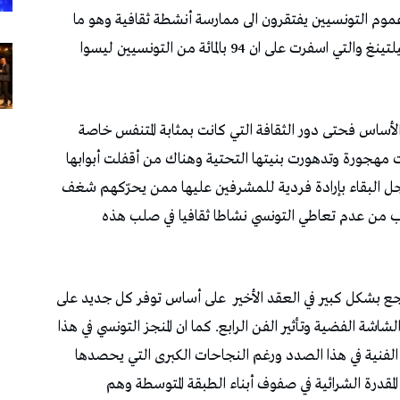
ن عموم التونسيين يفتقرون الى ممارسة أنشطة ثقافية وهو ما
تذهب اليه نتائج سبر الآراء التي أجرتها امرودكونسيلتينغ والتي اسفرت على ان 94 بالمائة من التونسيين ليسوا
لأساس فحتى دور الثقافة التي كانت بمثابة المتنفس خاصة
حت مهجورة وتدهورت بنيتها التحتية وهناك من أقفلت أبوابها
 اجل البقاء بإرادة فردية للمشرفين عليها ممن يحرّكهم شغف
راب من عدم تعاطي التونسي نشاطا ثقافيا في صلب هذه
راجع بشكل كبير في العقد الأخير
على أساس توفر كل جديد على
شة الفضية وتأثير الفن الرابع. كما ان المنجز التونسي في هذا
الفنية في هذا الصدد ورغم النجاحات الكبرى التي يحصدها
المقدرة الشرائية في صفوف أبناء الطبقة المتوسطة وهم