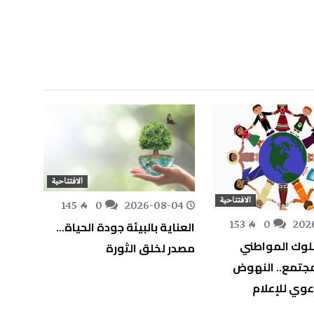
الافتتاحية
الافتتاحية
-01
145
0
2026-08-04
العناية بالبيئة جودة الحياة…
بحرص 
153
0
202
سلوك المواطني
مصدر لخلق الثورة
دعم ا
وخدمة للمجتمع.. ‎النهوض
الأولو
وعوي للإعلام