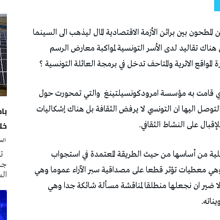
 المطحون بين براثن الأزمة الاقتصادية المال ليذهب الى السينما
 هناك تقاليد لدى الأسر التونسية لمواكبة معارض الرسم
 المواقع الاثرية والمتاحف تدخل في برمجة العائلة التونسية ؟
لذي قامت به مؤسسة امرودكونسيلتينغ
والتي تمحورت حول
با
 التوصل اليها ان التونسي لا يرفض الثقافة بل هناك إشكاليات
خلا
إقبال على النشاط الثقافي.
‭ ‬الصحافة‭ ‬اليوم
لية من أساسها من حيث الطريقة المعتمدة في استجواب
تم
جدي
ينة وهي معطيات تؤثر قطعا على مصداقية سبر الآراء عموما وهي
ال
نه لا ضير ان نجعلها منطلقا لمناقشة مسألة شائكة جدا وهي
يناته.