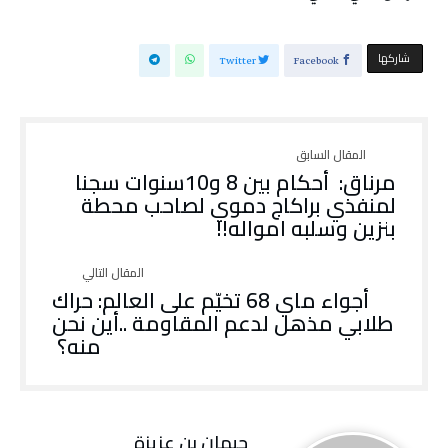
‫‫ شاركها‬
Twitter
Facebook
‬بنزين‭ ‬وسلبه‭ ‬امواله‭ !!‬
‬منه؟‭ ‬
جيهان بن عزيزة