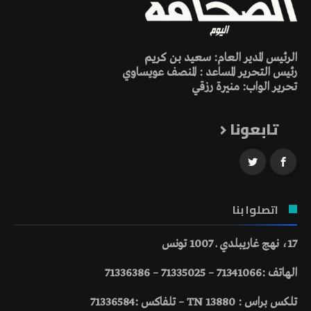
الرئيس المدير العام: سعيد بن كريم
رئيس التحرير المساعد : المنصف عويساوي
تحرير الواب: منيرة رزقي
تابعونا
اتصلوا بنا
17، نهج غاريبلدي ـ 1007 تونس
الهاتف :71341066 – 71335025 – 71336386
تلكس براس : 13880 TN – تلفاكس :71336584