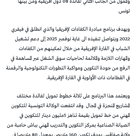
والممول من الجانب الألماني لفائدة 08 دول افريقية ومن بينها
تونس.
ويهدف برنامج مبادرة الكفاءات لإفريقيا والذي انطلق في فيفري
2022 ويتواصل تنفيذه الى غاية نوفمبر 2025 إلى دعم تشغيل
الشباب في القارة الإفريقية من خلال تمكينهم من الكفاءات
والمهارات اللازمة والملائمة لحاجيات سوق الشغل عبر المساهمة في
الرفع من جودة التكوين ومواكبة التطورات التكنولوجية والرقمنة
في القطاعات ذات الأولوية في القارة الإفريقية.
ويعتمد هذا البرنامج على ثلاثة خطوط تمويل لفائدة مختلف
المشاريع المنجزة في المجال
وقد انتفعت الوكالة التونسية للتكوين
المهني من خط تمويل بقيمة تناهز 5مليون دينار للتكوين في
الصيانة الصناعية بمركز التكوين والتدريب المهني بباش حامبة من
ولاية صفاقس بهدف تكوين 160 متربص بمعدل 80 متربصا في