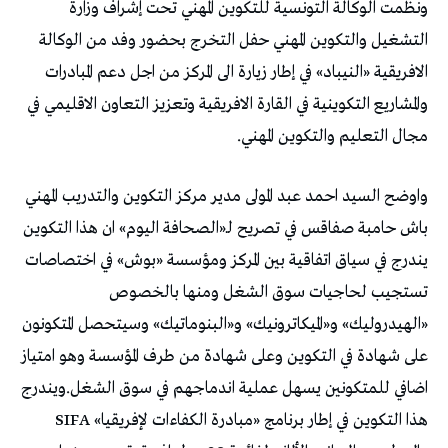
ونظمت الوكالة التونسية للتكوين المهني تحت إشراف وزارة
التشغيل والتكوين المهني حفل التخرج بحضور وفد من الوكالة
الافريقية «النيباد» في إطار زيارة الى المركز من اجل دعم المبادرات
والمشاريع التكوينية في القارة الافريقية وتعزيز التعاون الاقليمي في
مجال التعليم والتكوين المهني.
واوضح السيد احمد عبد المولى مدير مركز التكوين والتدريب المهني
باش حامبة صفاقس في تصريح لـ«الصحافة اليوم» ان هذا التكوين
يندرج في سياق اتفاقية بين المركز ومؤسسة «بوش» في اختصاصات
تستجيب لحاجيات سوق الشغل ومنها بالخصوص
«الهيدروليك» و«الميكاترونيك» و«البنوماتيك» وسيتحصل المتكونون
على شهادة في التكوين وعلى شهادة من طرف المؤسسة وهو امتياز
اضافي للمتكونين يسهل عملية اندماجهم في سوق الشغل.ويندرج
هذا التكوين في إطار برنامج «مبادرة الكفاءات لإفريقيا» SIFA