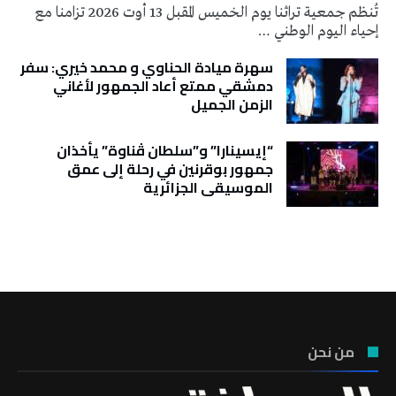
تُنظم جمعية تراثنا يوم الخميس المقبل 13 أوت 2026 تزامنا مع
إحياء اليوم الوطني …
سهرة ميادة الحناوي و محمد خيري: سفر
دمشقي ممتع أعاد الجمهور لأغاني
الزمن الجميل
“إيسينارا” و”سلطان ڤناوة” يأخذان
جمهور بوقرنين في رحلة إلى عمق
الموسيقى الجزائرية
تونس الطقس
من نحن