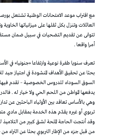
مع اقتراب موعد الامتحانات الوطنية تشتعل بور
العائلات وتنزل بكل ثقلها على ميزانياتها الخاوية 
تتوانى عن تقديم التضحيات في سبيل ضمان مستقب
أمرا واقعا .
تعرف سنويا طفرة نوعية وارتفاعا «جنونيا» في الأس
بحثا عن تحقيق الأهداف المنشودة في اجتياز جيد 
السوق السوداء للدروس الخصوصية – تقدم فيها الع
يدفعها المواطن من اللحم الحي ولا خيار له . 
وهي بالأساس تعاقد بين الأولياء الباحثين عن تدار
تربوي أو غيره يقدّم هذه الخدمة بمقابل مادي متف
وقد أنتجت الحاجة الملحة لشق كبير من التلاميذ ل
من قبل جزء من الإطار التربوي بحثا عن الثراء م