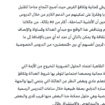
طي المجانية وتكافؤ الفرص حيث أصبح النّجاح متاحا للقليل
ديا وفكريّا على تمكينهم من الدعم اللازم من خلال الدروس
الخصوصية أو حتى اللجوء إلى المدارس الخاصة في حين أن الأغلبية الساحقة، أكثر من 80 بالمائة، من عائلاتنا
 ويتناقض هذا الواقع مع مبدأي العدالة والمساواة والإنصاف
قافة ولا يمكن بالتالي أن نجد له أي مبرر.بالإضافة إلى ما
لمربين أنفسهم أي بين «المتمعشين» من الدروس الخصوصية
لظاهرة اعتماد الحلول الضرورية للخروج من الأزمة التي
 مجانية ومصعدا اجتماعيا تتوفر بها شروط العدالة وتكافؤ
علم عادي وبغض النظر عن العائلة التي ينتمي إليها والجهة
 مساره الدراسي بصفة طبيعية خلال ساعات التدريس الرسمية
وصية وهي حلول ممكنة جدا البعض منها قريب المدى والبعض
ي والبيداغوجي والاستشرافي والمالي.