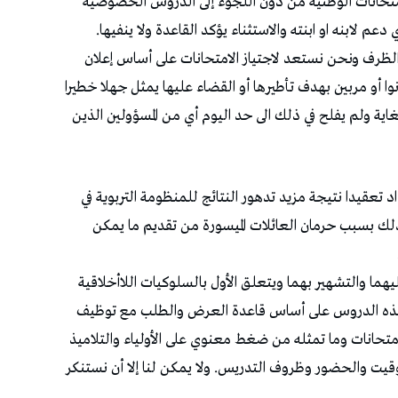
لامتحانات الوطنية من دون اللجوء إلى الدروس الخصوصية
دعم لابنه او ابنته والاستثناء يؤكد القاعدة ولا ينفيها.
 الظرف ونحن نستعد لاجتياز الامتحانات على أساس إعلان
وا أو مربين بهدف تأطيرها أو القضاء عليها يمثل جهلا خطيرا
لغاية ولم يفلح في ذلك الى حد اليوم أي من المسؤولين الذين
تعقيدا نتيجة مزيد تدهور النتائج للمنظومة التربوية في
لك بسبب حرمان العائلات الميسورة من تقديم ما يمكن
هما والتشهير بهما ويتعلق الأول بالسلوكيات اللاأخلاقية
ع هذه الدروس على أساس قاعدة العرض والطلب مع توظيف
متحانات وما تمثله من ضغط معنوي على الأولياء والتلاميذ
ت والحضور وظروف التدريس. ولا يمكن لنا إلا أن نستنكر