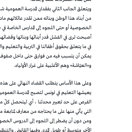
ويتعلق الجانب الثاني بفقدان المدرسة العمومية شر
من أبناء هذا الوطن وبناته ممن تقدر عائلاتهم ما
أصبحت ترى في الفشل قدر أبنائها وبناتها وقضائهم
في ما يتعلق بحقوق أطفالنا في التربية والتعليم والث
يمكن أن يتسبب فيه من فوارق حتى داخل صفوف ا
و«العيّاشة» وهم الأغلبية على غرار الأولياء.
وعلى هذا الأساس يتطلب القضاء النهائي على هذه ا
يعيشها التعليم في تونس لتصبح المدرسة العمومية
الفرص على حد تعبير محدثنا ، أي ليتحصل كلّ مت
التي يأتي منها على ما يحتاجه من معارف لمتابعة
ومن دون أن يضطر إلى اللجوء إلى الدروس الخص
الآخر متوسط أو طويل المدى وفيها القانوني والتنظيم