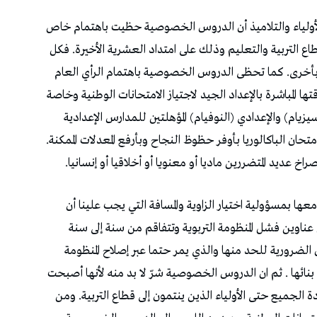
لأولياء والتلاميذ أن الدروس الخصوصية حظيت باهتمام خاص
اع التربية والتعليم وذلك على امتداد العشرية الأخيرة. فكل
 بأخرى. كما تحظى الدروس الخصوصية باهتمام الرأي العام
ها المباشرة بالإعداد الجيد لاجتياز الامتحانات الوطنية وخاصة
سيزيام) والإعدادي (النوفيام) المؤهلتين للمدارس الإعدادية
امتحان الباكالوريا بأوفر حظوظ النجاح وبأرفع المعدلات الممكنة.
عديد المتضررين ماديا أو معنويا أو أخلاقيا أو إنسانيا.
 بمسؤولية اختيار الزاوية والمسافة التي يجب علينا أن
عناوين فشل المنظومة التربوية وتتفاقم من سنة إلى سنة
الضرورية للحد منها والذي يمر حتما عبر إصلاح المنظومة
 بنائها . ثم ان الدروس الخصوصية شرّ لا بد منه لأنها أصبحت
الجميع حتى الأولياء الذين ينتمون إلى قطاع التربية. ومن