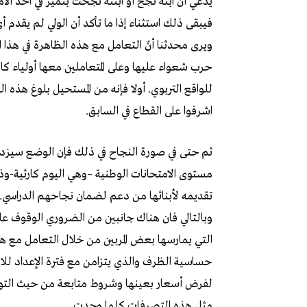
يدعي أن ابنه نجح أو ابنته نجحت بتميز في أحد ا
فيبقى ذلك استثناء إذا ما تأكد أن الولي لم يقدم أي 
ويرى محدثنا أنّ التعامل مع هذه الظاهرة في هذا
حرب شعواء عليها وعلى المتعاملين معها أولياء كان
للواقع التربوي. أولا فإنه من المستحيل بلوغ هذه ا
اشرفوا على القطاع في السابق.
ثم حتى في صورة النجاح في ذلك فإن الوضع سيزداد 
مستوى الامتحانات الوطنية –وهي اليوم كارثية-وذ
تقديمه لأبنائها من دعم لضمان نجاحهم الدراسي.
وبالتالي فان هناك جانبين من الضروري الوقوف علي
التي يمارسها بعض المربين من خلال التعامل م
حساسية الظرف والذي يتزامن مع فترة الإعداد للا
لفرض أسعار بعينها وشروط متابعة من حيث التوقي
مثل هذه التصرفات كلما وجدت.