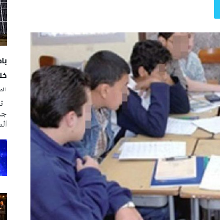
با
خلا
‭ ‬الصحافة‭ ‬اليوم
تم
جدي
ال