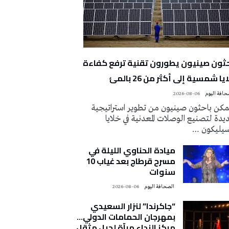
حثون صينيون يطورون تقنية ترفع كفاءة
يا شمسية إلى أكثر من 26 بالمئ
2026-08-06
كن باحثون صينيون من تطوير استراتيجية
دة لتصنيع الوصلات المعدنية في خلايا
سيليكون …
ميادة الحناوي الليلة في
مسرح قرطاج بعد غياب 10
سنوات
‭ ‬الصحافة‭ ‬اليوم
2026-08-06
“جاكرندا” لنزار السعيدي
بمهرجان الحمامات الدولي…
مركز النداء مرآة لجيل مثقل