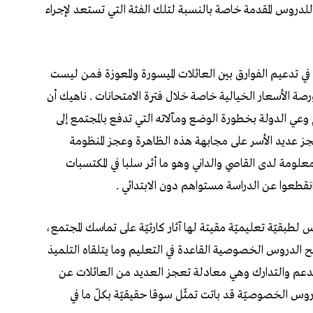
للدروس المقدمة خاصة بالنسبة لتلك الفئة التي تستعد لإجراء
دعيم الفوارق بين العائلات الميسورة والمعوزة فمن ليست
رصة الأسعار الخيالية خاصة خلال فترة الامتحانات . ناهيك أن
الدولة بخطورة الوضع ومآلاته التي تدفع بالمجتمع إلى
جز عديد الأسر على مجابهة هذه الظاهرة وعجز المنظومة
علومة لدى القاصي والداني وهو ما أثر سلبا في المكتسبات
نقطعوا عن الدراسة مستواهم دون الابتدائي .
لطبقيّة تعليميّة مقيتة لها آثار كارثيّة على تماسك المجتمع،
 الدروس الخصوصية القاعدة في التعليم وما يتلقاه التلميذ
 الدعم والتدارك وهي معادلة تعجز العديد من العائلات عن
وس الخصوصيّة قد باتت تمثّل سوقا حقيقيّة بكلّ ما في