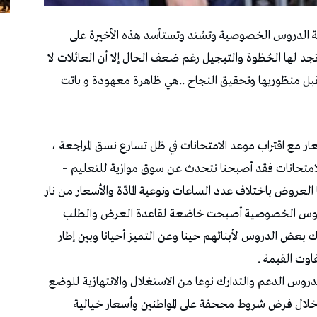
صة الدروس الخصوصية وتشتد وتستأسد هذه الأخيرة على
وتجد لها الحُظوة والتبجيل رغم ضعف الحال إلا أن العائلات لا
ل منظوريها وتحقيق النجاح ..هي ظاهرة معهودة و باتت
عار مع اقتراب موعد الامتحانات في ظل تسارع نسق المراجعة ،
للامتحانات فقد أصبحنا نتحدث عن سوق موازية للتعليم –
روض باختلاف عدد الساعات ونوعية المادّة والأسعار من نار
فالدروس الخصوصية أصبحت خاضعة لقاعدة العرض والطلب
ك بعض الدروس لأبنائهم حينا وعن التميز أحيانا وبين إطار
اوت القيمة .
دروس الدعم والتدارك نوعا من الاستغلال والانتهازية للوضع
ن خلال فرض شروط مجحفة على المواطنين وأسعار خيالية