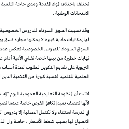
تختلف باختلاف المواد المقدمة ومدى حاجة التلميذ 
الامتحانات الوطنية .
وقد تسببت السوق السوداء للدروس الخصوصية في ت
لها إمكانيات مادية كبيرة لا يمكنها مجاراة نسق بو
السوق السوداء للدروس الخصوصية تعكس عدم وعي 
نهايات خطيرة من بينها خاصة تفشي الأمية أمام ع
التربوية على تقديم التكوين المطلوب لعدة أسباب م
العلمية للتلميذ فنسبة كبيرة من التلاميذ الذين ا
لاشك أن المنظومة التعليمية العمومية اليوم تؤسس 
لأنّها تعصف بمبدإ تكافؤ الفرص خاصة عندما تصبح
في المدرسة استثناء ولا تكتمل العملية إلا بدروس
الانصياع لها بسبب شطط الأسعار ، خاصة وان الدّر