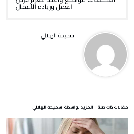
العمل وريادة الأعمال
سميحة الهلالي
‫مقالات ذات صلة‬
‫‫المزيد بواسطة‬ ‬ سميحة الهلالي