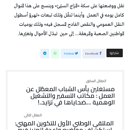
نقل ووضعتها على سكة «المزاج السيّئ» وينسج على هذا المنوال
كامل يومه في العمل
وأينما تنقّل وتلك تبعات «تهرؤ أسطول
النقل العمومي والنقص الفادح المسجل فيه» وتلك يوميات
المواطنين الصعبة والمرهقة… إلى حين
تبدّل الأحوال وتغيّرها.
‫‫ شاركها‬
Twitter
Facebook
مستغلين يأس الشباب المعطّل عن
العمل : مكاتب التسفير والتشغيل
الوهمية ….ضحاياها في تزايد..!
الملتقى الوطني الأول للتكوين المهني:
استكشاف مواضيع واعدة لتعزيز فرص