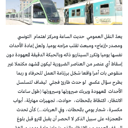
يعدّ النقل العمومي
حديث الساعة ومركز اهتمام
التونسي
ومصدر «إزعاج» ومبعث تقلب مزاجه يوميا. ولعل إعادة الأحداث
نفسها يوميا وتكرر السيناريو ذاته وبالحبكة الدقيقة المعهودة دون
إسقاط أي عنصر من العناصر الضرورية ليكون المشهد مكتملا غير
منقوص بات أمرا واقعا سُجّل برزنامة العمل للحرفاء و ربما
يطرح سؤال عكسي
لو حدث طارئ فجئي
ليضاف لتسلسل
الأحداث
المعهودة ويربك صيرورتها وسيرورتها (طول ساعات
الانتظار، اكتظاظ بالمحطات،
حوادث، تجهيزات مهترئة، أبواب
مكسرة، شجار يومي بالمحطات، وفي العربات…) كأن تحدث
«المعجزة» على سبيل الذكر لا الحصر أن يقبل المترو قبل بلوغ