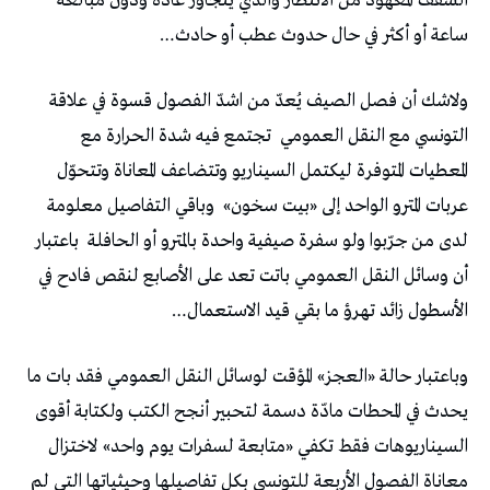
السقف المعهود من الانتظار والذي يتجاوز عادة ودون مبالغة
ساعة أو أكثر في حال حدوث عطب أو حادث…
ولاشك أن فصل الصيف يُعدّ من اشدّ الفصول قسوة في علاقة
التونسي مع النقل العمومي
تجتمع فيه شدة الحرارة مع
المعطيات المتوفرة ليكتمل السيناريو وتتضاعف المعاناة وتتحوّل
عربات المترو الواحد إلى «بيت سخون»
وباقي التفاصيل معلومة
لدى من جرّبوا ولو سفرة صيفية واحدة بالمترو أو الحافلة
باعتبار
أن وسائل النقل العمومي باتت تعد على الأصابع لنقص فادح في
الأسطول زائد تهرؤ ما بقي قيد الاستعمال…
وباعتبار حالة «العجز» المؤقت لوسائل النقل العمومي فقد بات ما
يحدث في المحطات مادّة دسمة لتحبير أنجح الكتب ولكتابة أقوى
السيناريوهات فقط تكفي «متابعة لسفرات يوم واحد» لاختزال
معاناة الفصول الأربعة للتونسي بكل تفاصيلها وحيثياتها التي لم