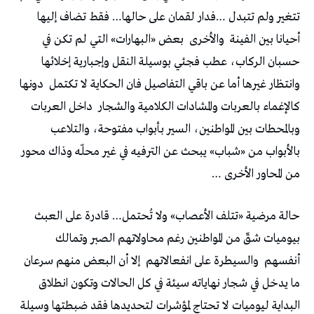
تتغير ولم تتبدل …فدار لقمان على حالها… فقط تضاف إليها
أحيانا بين الفينة
والأخرى
بعض «البهارات» التي لم تكن في
حسبان الركاب، عطب فجئي بوسيلة النقل وإجبارية إخلائها
وانتظار غيرها أما عن باقي التفاصيل فان الحكاية لا تكتمل
دونها
كالإغماء بالعربات والمشادات الكلامية والشجار
داخل العربات
وبالمحطات بين المواطنين، السير بأبواب مفتوحة، والتلاعب
بالأبواب من «شباب» يبحث عن الترفيه في غير محلّه وذاك محور
من المحاور الأخرى …
حالة مرضية «تتلف الأعصاب» ولا تُحتمل… قادرة على العبث
بيوميات شقّ من المواطنين رغم محاولاتهم الصبر وتمالك
أنفسهم
والسيطرة على انفعالاتهم
إلا أن البعض منهم سرعان
ما يدخل في شجار نهاياته سيئة في كل الحالات وتكون انطلاق
البداية ليوميات لا تحتاج لمؤشرات لتحديدها فقد ضبطتها وسيلة