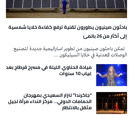
باحثون صينيون يطورون تقنية ترفع كفاءة خلايا شمسية
إلى أكثر من 26 بالمئ
تمكن باحثون صينيون من تطوير استراتيجية جديدة لتصنيع
الوصلات المعدنية في خلايا السيليكون …
ميادة الحناوي الليلة في مسرح قرطاج بعد
غياب 10 سنوات
“جاكرندا” لنزار السعيدي بمهرجان
الحمامات الدولي… مركز النداء مرآة لجيل
مثقل بالانتظار
تونس الطقس