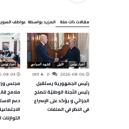
‫مقالات ذات صلة‬
‫‫المزيد بواسطة‬ ‬ عواطف‭ ‬السويدي
لى
المشهد السياسي
أخبار تونس
الاولى
المشهد السياسي
أخبار تونس
6-08-04
189
0
2026-08-06
236
0
ي: النفطي
رئيس الجمهورية يستقبل
مجلس وزا
الأردني سبل
رئيس اللّجنة الوطنيّة للصلح
ثنائي في عدد
الجزائي و يؤكد على الإسراع
دعم الاستث
في النظر في الملفات
الاجتماعية
التوازنات ا