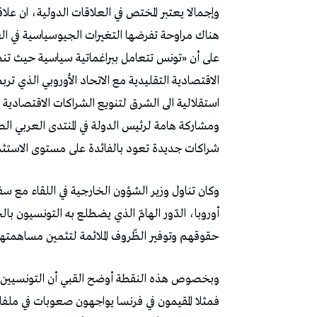
وإجمالا يعتبر المختص في العلاقات الدولية، ان ع
هناك مراوحة تفرضها التغيرات الجيوسياسية في ال
على أن «تونس تتعامل ببراغماتية سياسية حيث تنظ
الاقتصادية التقليدية مع الاتحاد الأوروبي الذي تر
استقلالية الى الشرق لتنويع الشراكات الاقتصادية 
ومشاركة هامة لرئيس الدولة في المنتدى العربي 
شراكات جديدة تعود بالفائدة على مستوى الاستثما
وكان تناول وزير الشؤون الخارجية في اللقاء مع سف
أوروبا، الدّور الهامّ الذي يضطلع به التونسيون با
حقوقهم وتوفير الظّروف الملائمة لتثمين مساهمتهم
وبخصوص هذه النقطة أوضح القبي أن التونسيين في
فمثلا المقيمون في فرنسا يواجهون صعوبات في ملفا