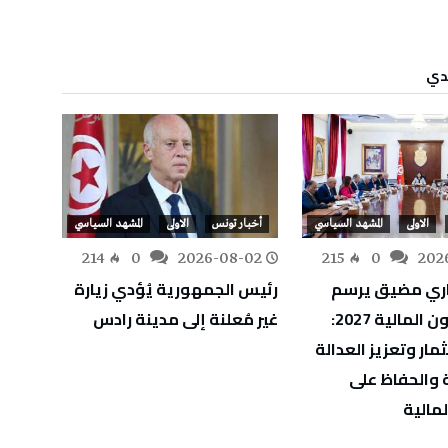
الاولى
المشهد السياسي
أخبار تونس
الاولى
المشهد السياسي
أخبار
-31
214
0
2026-08-02
215
0
202
ري مضيق يرسم
رئيس الجمهورية يُؤدي زيارة
رئيس 
ملامح قانون المالية 2027:
غير مُعلنة إلى مدينة رادس
يعزي ن
مار وتعزيز العدالة
ضحايا
 والحفاظ على
لمالية