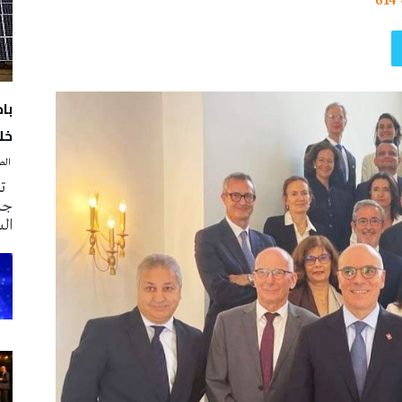
614
با
خلا
‭ ‬الصحافة‭ ‬اليوم
تم
جدي
ال