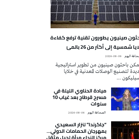
حثون صينيون يطورون تقنية ترفع كفاءة
يا شمسية إلى أكثر من 26 بالمئ
2026-08-06
كن باحثون صينيون من تطوير استراتيجية
دة لتصنيع الوصلات المعدنية في خلايا
سيليكون …
ميادة الحناوي الليلة في
مسرح قرطاج بعد غياب 10
سنوات
‭ ‬الصحافة‭ ‬اليوم
2026-08-06
“جاكرندا” لنزار السعيدي
بمهرجان الحمامات الدولي…
مركز النداء مرآة لجيل مثقل