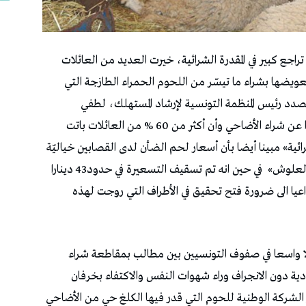
جع كبير في المقدرة الشرائية، خيرت العديد من العائلات
عويضها بشراء ما تيسّر من اللحوم الحمراء الطازجة التي
صدد رئيس المنظمة التونسية لإرشاد المستهلك، لطفي
الرياحي، في تصريحاته أن «غالبية التونسيين عزفوا عن شراء الأضاحي وأن أكثر من 60 % من العائلات باتت
ائية» مبينا أيضا بأن أسعار لحم الضأن لدى القصابين خياليّة
في حين انه تم تسقيف التسعيرة في حدود43 دينارا
عيا الى ضرورة فتح تحقيق في الأطراف التي روجت لهذه
دلا واسعا في صفوف التونسيين بين مطالب بمقاطعة شراء
ادية دون الانجراف وراء شهوات النفس والاكتفاء بخرفان
ار الشركة الوطنية للحوم التي قدر فيها الكلغ حي من الأضاحي