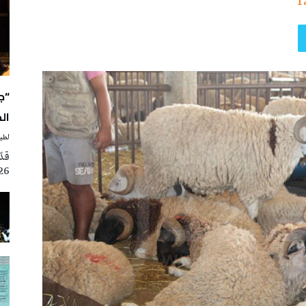
1
“ج
ال
لطيف
2026، ضمن فعالي