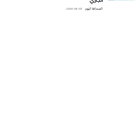
‭ ‬الصحافة‭ ‬اليوم
2026-08-05
تونس الطقس