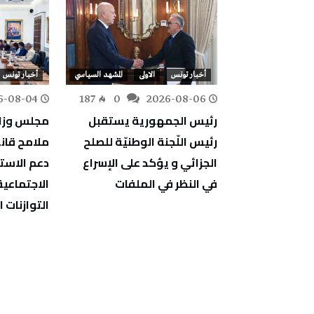
أخبار تونس
أخبار تونس
الاولى
المشهد السياسي
أخبار تونس
6-08-04
187
0
2026-08-06
142
0
تبحثان تعزيز
رئيس الجمهورية يستقبل
مجلس وزا
نقل واللوجستية
رئيس اللّجنة الوطنيّة للصلح
ن البلدين
الجزائي و يؤكد على الإسراع
دعم الاستث
في النظر في الملفات
الاجتماعية
التوازنات ا