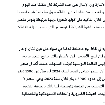
را مع الاشارة وان الإقبال على هذه الشركة كان مكثفا منذ اليوم
ي. و قد حسمت هذا الجدل
القائم حول مقاطعة شراء أضحية
من خلال التأكيد على كونها شعيرة دينية مرتبطة بتوفر عنصر
ضعف القدرة الشرائية للتونسيين التي يغذيها تزايد النفقات
في نقاط بيع مختلفة للاضاحي سواء على عين المكان او عبر
رفان لبيع
الأضاحي فإن الأسعار والتي تراوح اغلبها ما بين
حي رئيس المنظمة التونسية لإرشاد المستهلك عندما أكد ان سعر
الخرفان الصغيرة يتراوح بين 1100 و1300 دينار، و أن أسعار أضاحي العيد لسنة 2024 لن تقلّ عن 1500 دينار
 2023. وهي أسعار لا
سر التونسية من الطبقة المتوسطة فما بالك بالطبقة الفقيرة
ت المعيشة الضرورية والنفقات الاستهلاكية والخدماتية
…