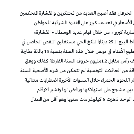
ع الخرفان فقد أصبح العديد من المحتكرين والقشارة المتحكمين
الأسعار في تعسف كبير على المقدرة الشرائية للمواطن
ربة كبرى، من خلال قيام عديد الوسطاء « القشارة»
بشراءات كبرى واشتراط أسعار تجاوزت في بعض نقاط البيع الـ 25 دينارا للكغ الحي مستغلين النقص الحاصل في
أن الأرقام الرسمية تؤكّد تراجع قطيع الأغنام في تونس خلال هذه السنة بنسبة 16 بالمائة مقارنة
بالسنة الفارطة، لتستقرّ في مستوى مليون و50 ألف رأس مقابل 1.2مليون خروف السنة الفارطة كذلك ووفق
فة القصابين في تونس، فإن حوالي 65 في المائة من العائلات التونسية لم تتمكن من شراء الأضحية السنة
ر اللحوم الحمراء خلال السنوات الأخيرة اضطرابات متتالية
بين مشجع على استهلاكها ورافض لها وتشير الارقام
الرسمية، ان نسبة استهلاك اللحوم الحمراء للفرد الواحد ناهزت 8 كيلوغرامات سنويا وهو أقل من المعدل