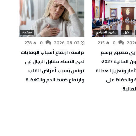
الاولى
المشهد السياسي
مجتمع
-31
278
0
2026-08-02
215
0
202
ري مضيق يرسم
دراسة : ارتفاع أسباب الوفايات
وزير ا
ملامح قانون المالية 2027:
لدى النساء مقابل الرجال في
مشاة 
مار وتعزيز العدالة
تونس بسبب أمراض القلب
 والحفاظ على
وارتفاع ضغط الدم والتغذية
لمالية