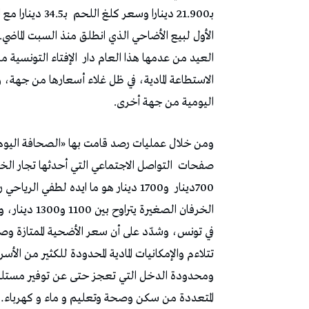
بـ21.900 دينارا وسعر كلغ اللحم
بـ34.5 دينا
الأول لبيع الأضاحي الذي انطلق منذ السبت الماض
العيد من عدمها هذا العام دار
الإفتاء التونسية 
الاستطاعة المادية، في ظل غلاء أسعارها من جهة، و
اليومية من جهة أخرى.
ومن خلال عمليات رصد قامت بها «الصحافة اليوم» 
صفحات
التواصل الاجتماعي التي أحدثها تجار الخ
700دينار
و1700 دينار هو ما ايده لطفي الريا
في تونس، وشدّد على أن سعر الأضحية الممتازة وصل إلى حدود 3000 دينار خلال سنة
تتلاءم والإمكانيات المادية المحدودة للكثير من الأ
ومحدودة الدخل التي تعجز حتى عن توفير مستلزما
المتعددة من سكن وصحة وتعليم و ماء و كهرباء