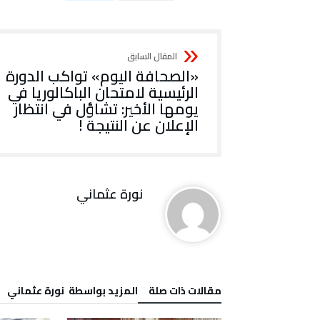
«الصحافة اليوم» تواكب الدورة
الرئيسية لامتحان الباكالوريا في
يومها الأخير: تشاؤل في انتظار
الإعلان عن النتيجة !
نورة‭ ‬عثماني‭
‫مقالات ذات صلة‬
‫‫المزيد بواسطة‬ ‬ نورة‭ ‬عثماني‭