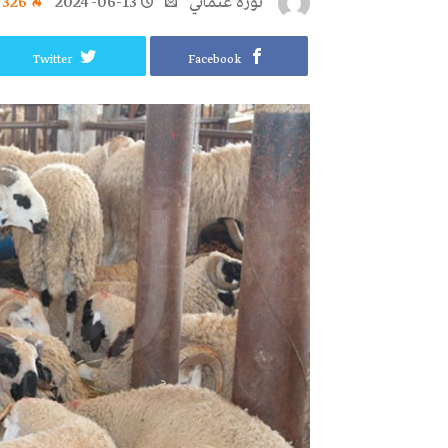
نورة‭ ‬عثماني‭
2024-06-13
٬326
Twitter
Facebook