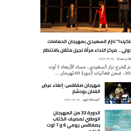
اكرندا” لنزار السعيدي بمهرجان الحمامات
دولي… مركز النداء مرآة لجيل مثقل بالانتظار
ة بن عمارة
2026-08-06
قدّم المخرج نزار السعيدي، مساء الأربعاء 5 أوت
ات الدورة 60 لمهرجان …
مهرجان صفاقس: إلغاء عرض
الفنان بودشار
‭ ‬الصحافة‭ ‬اليوم
2026-08-06
الدورة 33 من المهرجان
الوطني لمصيف الكتاب
بصفاقس يومي 6 و 7 اوت
الجاري