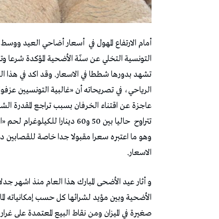
أمام الارتفاع المهول في
أسعار أضاحي العيد ووسط ترا
التونسية التخلي عن سنّة الأضحية المؤكدة شرعا وت
تشهد بدورها شططا في الاسعار. وقد اكد في هذا ال
عاجزة عن اقتناء الخرفان بسبب تراجع المقدرة الشر
تتراوح
حاليا بين 50 و60 دينارا للكيلوغرام لحم «العلوش»
وهو ما اعتبره سعرا مقبولا جدا خاصة للقصابين دا
الاسعار.
و أثار عيد الأضحى المبارك هذا العام منذ اشهر ج
الأضحية وبين مؤيد لشرائها كل حسب إمكانياته الم
صغيرة في الميزان ومن نقاط البيع المعتمدة على غر