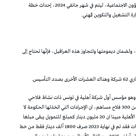
وكان ملف الشركات الأهلية تحت إشراف وزارة الشؤون الاجتماعية، ليتم في شهر جانفي 2024، إحداث خطة
 التشغيل والتكوين المهني.
لضمان ديمومتها ولتجاوز هذه العراقيل، فإنّها تحتاج إلى
لتأسيس.
شري، وهو مؤسس أول شركة أهلية في تونس ذات نشاط فلاحي
تحت عنوان «الاتحاد- أولاد جاب الله» وتضم أكثر من 300 فلاح مساهم، ان الإجراءات التي اتخذتها الحكومة لا
تمس الإشكاليات الحقيقية التي تواجهها الشركات الأهلية مبينا ان 20 مليون دينار كمبلغ للتمويل يبقى مبلغا
زهيدا فضلا عن التعطل في توفيره لأصحاب الشركات فقد تم في نهاية 2023 صرف 1800 ألف دينار فقط من خط