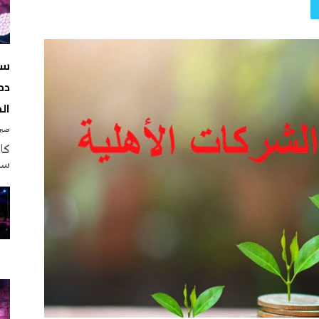
سه
دم
ال
صبرة
سه