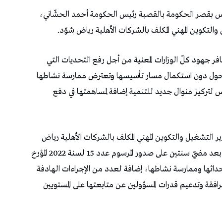
س بقصر الحكومة بالقصبة رئيس الحكومة أحمد الحشّاني،
والتكوين المهني المكلف بالشركات الأهلية رياض شوّد.
 جهود كلّ الوزارات المعنية من أجل رفع التحديات التي
 تحول دون استكمال مسار تأسيسها وتعترض ممارسة نشاطها
 لتركيز منوال جديد للتنمية إضافة لمساهمتها في دفع
التشغيل والتكوين المهني المكلف بالشركات الأهلية رياض
شوّد، تضمّن تشخيصا لوضعية الشركات الأهلية بعد مضيّ سنتين على صدور المرسوم عدد 15 لسنة 2022 المؤرخ
تي تعترض إحداثها وممارسة نشاطها، إضافة لعدد من الإجراءات الهادفة
فقة وتدعيم قدرات المسؤولين عن متابعتها على المستويين