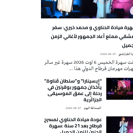
رة ميادة الحناوي و محمد خيري: سفر
شقي ممتع أعاد الجمهور لأغاني الزمن
جميل
 الطرابلسي
2026-08-07
كانت سهرة الخميس 6 اوت 2026 سهرة غير سائر
رات مهرجان قرطاج الدولي هذا …
“إيسينارا” و”سلطان ڤناوة”
يأخذان جمهور بوقرنين في
رحلة إلى عمق الموسيقى
الجزائرية
‭ ‬الصحافة‭ ‬اليوم
2026-08-07
عودة ميادة الحناوي لمسرح
قرطاج بعد 21 سنة :سهرة
الحنين للزمن الجميل