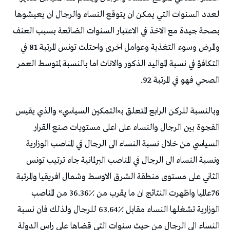
لعدد السنوات التي يمكن ان يتوقع النساء والرجال ان يعيشوها
بصحة جيدة مع الاخذ في الاعتبار السنوات الضائعة بسبب العنف
والمرض وسوء التغذية وعوامل اخرى واحتلت تونس المرتبة 81 في
التكافؤ في نسبة المواليد الذكور والاناث اما بالنسبة لمتوسط العمر
الصحي فهو في المرتبة 92.
وبالنسبة للركن الرابع المتعلق بـ«التمكين السياسي» والذي يقيس
الفجوة بين الرجال والنساء على اعلى مستويات صنع القرار
السياسي من خلال نسبة النساء الى الرجال في المناصب الوزارية
ونسبة النساء الى الرجال في المناصب البرلمانية جاء ترتيب تونس
الثاني على مستوى منطقة الشرق الاوسط وشمال افريقيا والمرتبة
76عالميا واظهرت النتائج ان ما يقرب من ٪36.36 من المناصب
الوزارية تشغلها النساء مقابل ٪63.64 للرجال ولذلك فان نسبة
النساء الى الرجال من حيث سنوات التي قضاها على راس الدولة