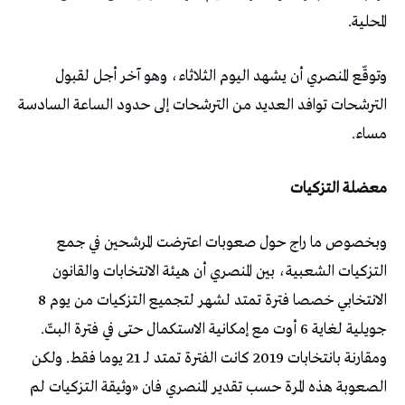
المحلية.
وتوقّع المنصري أن يشهد اليوم الثلاثاء، وهو آخر أجل لقبول
الترشحات توافد العديد من الترشحات إلى حدود الساعة السادسة
مساء.
معضلة التزكيات
وبخصوص ما راج حول صعوبات اعترضت المرشحين في جمع
التزكيات الشعبية، بين المنصري أن هيئة الانتخابات والقانون
الانتخابي خصصا فترة تمتد لشهر لتجميع التزكيات من يوم 8
جويلية لغاية 6 أوت مع إمكانية الاستكمال حتى في فترة البتّ.
ومقارنة بانتخابات 2019 كانت الفترة تمتد لـ 21 يوما فقط. ولكن
الصعوبة هذه المرة حسب تقدير المنصري فان «وثيقة التزكيات لم