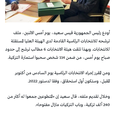
أودع رئيس الجمهورية قيس سعيد، يوم أمس الاثنين، ملف
ترشحه للانتخابات الرئاسية القادمة لدى الهيئة العليا المستقلة
للانتخابات. وبهذا تلقت هيئة الانتخابات 6 مطالب ترشح إلى حدود
صباح يوم أمس، من ضمن 114 شخص سحبوا استمارة التزكية.
ومن المقرر إجراء الانتخابات الرئاسية يوم السادس من أكتوبر
المقبل، وستكون أول استحقاق، وفقا لدستور 2022.
وخلال تقديم ملفه، قال سعيد إن «المتطوعين جمعوا له أكثر من
240 ألف تزكية، وباب التزكيات مازال مفتوحا».