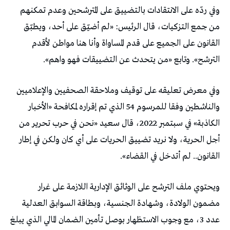
وفي ردّه على الانتقادات بالتضييق على المترشحين وعدم تمكنهم
من جمع التزكيات، قال الرئيس: «لم أضيّق على أحد، ويطبّق
القانون على الجميع على قدم المساواة وأنا هنا مواطن لأقدم
الترشح». وتابع «من يتحدث عن التضييقات فهو واهم».
وفي معرض تعليقه على توقيف وملاحقة الصحفيين والإعلاميين
والناشطين وفقا للمرسوم 54 الذي تم إقراره لمكافحة «الأخبار
الكاذبة» في سبتمبر 2022، قال سعيد «نحن في حرب تحرير من
أجل الحرية، ولا نريد تضييق الحريات على أي كان ولكن في إطار
القانون.. لم أتدخل في القضاء».
ويحتوي ملف الترشح على الوثائق الإدارية اللازمة على غرار
مضمون الولادة، وشهادة الجنسية، وبطاقة السوابق العدلية
عدد 3، مع وجوب الاستظهار بوصل تأمين الضمان المالي الذي يبلغ