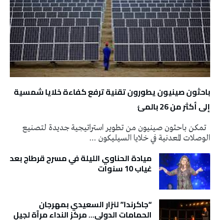
باحثون صينيون يطورون تقنية ترفع كفاءة خلايا شمسية
إلى أكثر من 26 بالمئ
تمكن باحثون صينيون من تطوير استراتيجية جديدة لتصنيع
الوصلات المعدنية في خلايا السيليكون …
ميادة الحناوي الليلة في مسرح قرطاج بعد
غياب 10 سنوات
“جاكرندا” لنزار السعيدي بمهرجان
الحمامات الدولي… مركز النداء مرآة لجيل