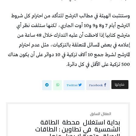
وستتثبت الهيئة في مطالب الترشح للتأكد من احترام كل شروط
الترشح أيام 7 و8 و9 و10 أوت الجاري، لكنها ستلفت نظر أي
مترشح كتابيا إذا لاحظت أن عليه التدارك خلال 48 ساعة من
إعلامه في بعض المسائل المتعلقة بالتزكيات، مثل عدم احترام
المترشح لشرط جمع 10 آلاف تزكية في 10 دوائر على أن يكون هناك
500 تزكية على الأقل في كل دائرة.
‫‫ شاركها‬
Twitter
Facebook
بداية استغلال محطة الطاقة
الشمسية في تطاوين : الطاقات