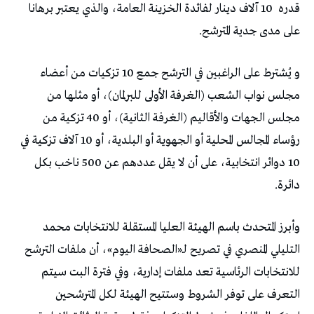
قدره
10 آلاف دينار لفائدة الخزينة العامة، والذي يعتبر برهانا
على مدى جدية المترشح.
و يُشترط على الراغبين في الترشح جمع 10 تزكيات من أعضاء
مجلس نواب الشعب (الغرفة الأولى للبرلمان)، أو مثلها من
مجلس الجهات والأقاليم (الغرفة الثانية)، أو 40 تزكية من
رؤساء المجالس المحلية أو الجهوية أو البلدية، أو 10 آلاف تزكية في
10 دوائر انتخابية، على أن لا يقل عددهم عن 500 ناخب بكل
دائرة.
وأبرز المتحدث باسم الهيئة العليا المستقلة للانتخابات محمد
التليلي المنصري في تصريح لـ«الصحافة اليوم»، أن ملفات الترشح
للانتخابات الرئاسية تعد ملفات إدارية، وفي فترة البت سيتم
التعرف على توفر الشروط وستتيح الهيئة لكل المترشحين