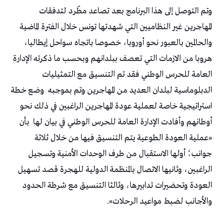
وتم التوصل إلى هذا البرنامج بعد تصاعد مطّرد لتدفقات
المهاجرين غير النظاميين التي شهدتها تونس خلال الفترة الماضية
والحالمين بالعبور نحو أوروبا، خصوصا باتجاه سواحل إيطاليا،
هروبا من الازمات التي تعصف ببلدانهم وبحسب ما ذكرته الإدارة
العامة للحرس الوطني فقد تم التنسيق مع التمثيليات
الدبلوماسية لبلدان العديد من المهاجرين وتم بموجبه
وضع خطة
استراتيجية خاصة لعملية عودة المهاجرين الراغبين في ذلك نحو
أوطانهم وأفادت الإدارة العامة للحرس الوطني في بيان لها
بأن
«عملية العودة الطوعية يتم التنسيق فيها من خلال ثلاثة
جوانب؛ أولها الاستقبال من طرف الوحدات الأمنية وتسجيل
الراغبين، وثانيها الاتصال بالمنظمة الدولية للهجرة قصد تسهيل
العودة وتحضيرات تدابيرها، وثالثا التنسيق مع شرطة الحدود
والأجانب لضبط مواعيد الرحلات».