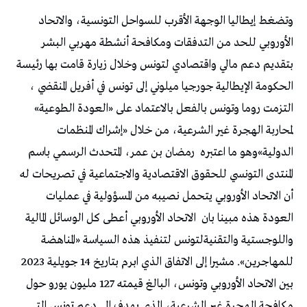
وتضغط إيطاليا الوجهة الأقرب للسواحل التونسية، والاتحاد
الأوروبي للحد من التدفقات ومكافحة أنشطة مهربي البشر
بتقديم دعم مالي واقتصادي لتونس وخلال زيارة قامت بها رئيسة
الحكومة الإيطالية جورجيا ميلوني إلى تونس في أفريل المنقضي ،
التزمت روما وتونس بالفعل بالاعتماد على «العودة الطوعية»
لمحاربة الهجرة غير الشرعية، من خلال «إشراك المنظمات
الدولية»وهو ما اعتبره
رمضان بن عمر، المتحدث الرسمي باسم
المنتدى التونسي للحقوق الاقتصادية والاجتماعية في تصريحات له
أن الاتحاد الأوروبي يتحمل نصيبه من المسؤولية في عمليات
العودة هذه مبينا بان
الاتحاد الأوروبي أعطى كل الوسائل المالية
واللوجستية والتقنيةلتونس لتنفيذ هذه السياسة «المناهضة
للمهاجرين». مشيرا إلى الاتفاق الذي ابرم بتاريخ 14 جويلية 2023
بين الاتحاد الأوروبي وتونس، البالغ قيمته 127 مليون يورو حول
مكافحة الهجرة غير الشرعية، الذي يهدف إلى دعم تونس التي