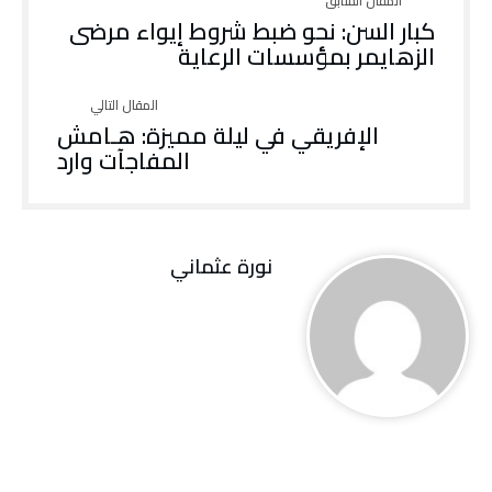
‬الزهايمر‭ ‬بمؤسسات‭ ‬الرعاية
الإفريقي في ليلة مميزة: هـامش
المفاجآت وارد
نورة‭ ‬عثماني‭