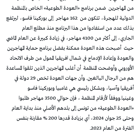
من المهاجرين
ضمن برنامج «العودة الطوعية» الخاص بالمنظمة
الدولية للهجرة، تتكون من
162 مهاجر
إلى بوركينا فاسو، ليرتفع
بذلك عدد من استفادوا من هذا البرنامج منذ مطلع العام
الجاري، إلى أكثر من 4100 مهاجر، في زيادة كبيرة عن العام الماضي
حيث
أصبحت هذه العودة ممكنة بفضل برنامج حماية المهاجرين
والعودة وإعادة الإدماج في شمال افريقيا الممول من طرف الاتحاد
الأوروبي وأوضحت المنظمة
أن أغلب المهاجرين الذين تلقوا المساعدة
هم من الرجال البالغين. وأن جهات العودة تخص 29 دولة في
أفريقيا وآسيا، وبشكل رئيسي هي غامبيا وبوركينا فاسو
وغينيا.ووفقاً لأرقام المنظمة ، فإن حوالي 3500 مهاجر طلبوا
«العودة الطوعية» من تونس إلى بلدهم الأصلي منذ بداية العام
وحتى 25 جوان 2024، أي بزيادة قدرها 200 % مقارنة بنفس
الفترة من العام 2023.