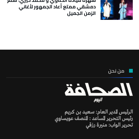
سهرة ميادة الحناوي و محمد خيري: سفر
دمشقي ممتع أعاد الجمهور لأغاني
الزمن الجميل
تونس الطقس
من نحن
الرئيس المدير العام: سعيد بن كريم
رئيس التحرير المساعد : المنصف عويساوي
تحرير الواب: منيرة رزقي