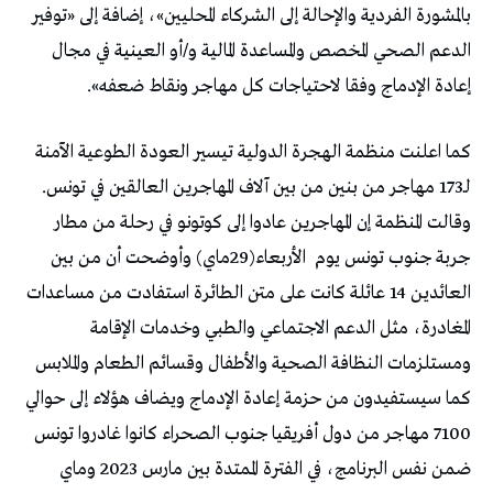
بالمشورة الفردية والإحالة إلى الشركاء المحليين»، إضافة إلى «توفير
الدعم الصحي المخصص والمساعدة المالية و/أو العينية في مجال
إعادة الإدماج وفقا لاحتياجات كل مهاجر ونقاط ضعفه».
كما اعلنت منظمة الهجرة الدولية تيسير العودة الطوعية الآمنة
لـ173 مهاجر من بنين من بين آلاف المهاجرين العالقين في تونس.
وقالت المنظمة إن المهاجرين عادوا إلى كوتونو في رحلة من مطار
جربة جنوب تونس يوم
الأربعاء(29ماي) وأوضحت أن من بين
العائدين 14 عائلة كانت على متن الطائرة استفادت من مساعدات
المغادرة، مثل الدعم الاجتماعي والطبي وخدمات الإقامة
ومستلزمات النظافة الصحية والأطفال وقسائم الطعام والملابس
كما سيستفيدون من حزمة إعادة الإدماج ويضاف هؤلاء إلى حوالي
7100 مهاجر من دول أفريقيا جنوب الصحراء كانوا غادروا تونس
ضمن نفس البرنامج، في الفترة الممتدة بين مارس 2023 وماي