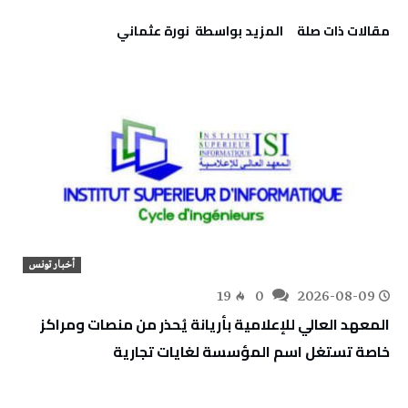
‫مقالات ذات صلة‬
‫‫المزيد بواسطة‬ ‬ نورة‭ ‬عثماني‭
أخبار تونس
19
0
2026-08-09
المعهد العالي للإعلامية بأريانة يُحذر من منصات ومراكز
خاصة تستغل اسم المؤسسة لغايات تجارية