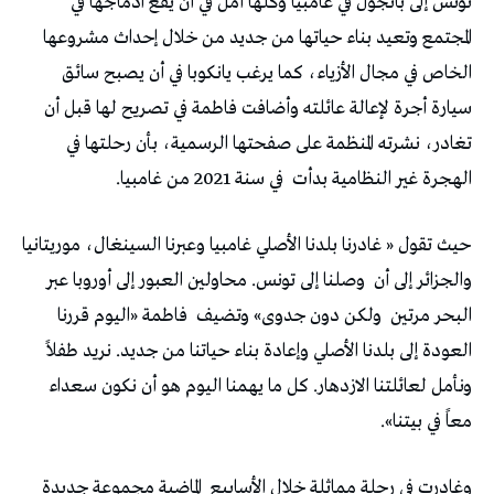
تونس إلى بانجول في غامبيا وكلها أمل في أن يقع ادماجها في
المجتمع وتعيد بناء حياتها من جديد من خلال إحداث مشروعها
الخاص في مجال الأزياء، كما يرغب يانكوبا في أن يصبح سائق
سيارة أجرة لإعالة عائلته وأضافت فاطمة في تصريح لها قبل أن
تغادر، نشرته المنظمة على صفحتها الرسمية، بأن رحلتها في
الهجرة غير النظامية بدأت
في سنة 2021 من غامبيا.
حيث تقول « غادرنا بلدنا الأصلي غامبيا وعبرنا السينغال، موريتانيا
والجزائر إلى أن
وصلنا إلى تونس. محاولين العبور إلى أوروبا عبر
البحر مرتين
ولكن دون جدوى» وتضيف
فاطمة «اليوم قررنا
العودة إلى بلدنا الأصلي وإعادة بناء حياتنا من جديد. نريد طفلاً
ونأمل لعائلتنا الازدهار. كل ما يهمنا اليوم هو أن نكون سعداء
معاً في بيتنا».
وغادرت في رحلة مماثلة خلال الأسابيع
الماضية مجموعة جديدة