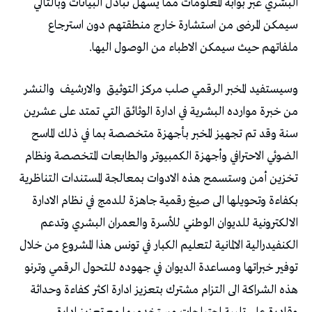
البشري عبر بوابة المعلومات مما يسهل تبادل البيانات وبالتالي
سيمكن المرضى من استشارة خارج منطقتهم دون استرجاع
ملفاتهم حيث سيمكن الاطباء من الوصول اليها.
وسيستفيد المخبر الرقمي صلب مركز التوثيق
والارشيف
والنشر
من خبرة موارده البشرية في ادارة الوثائق التي تمتد على عشرين
سنة وقد تم تجهيز المخبر بأجهزة متخصصة بما في ذلك الماسح
الضوئي الاحترافي وأجهزة الكمبيوتر والطابعات المتخصصة ونظام
تخزين أمن وستسمح هذه الادوات بمعالجة المستندات التناظرية
بكفاءة وتحويلها الى صيغ رقمية جاهزة للدمج في نظام الادارة
الالكترونية للديوان الوطني للأسرة والعمران البشري وتدعم
الكنفيدرالية الالمانية لتعليم الكبار في تونس هذا المشروع من خلال
توفير خبراتها ومساعدة الديوان في جهوده للتحول الرقمي وترنو
هذه الشراكة الى التزام مشترك بتعزيز ادارة اكثر كفاءة وحداثة