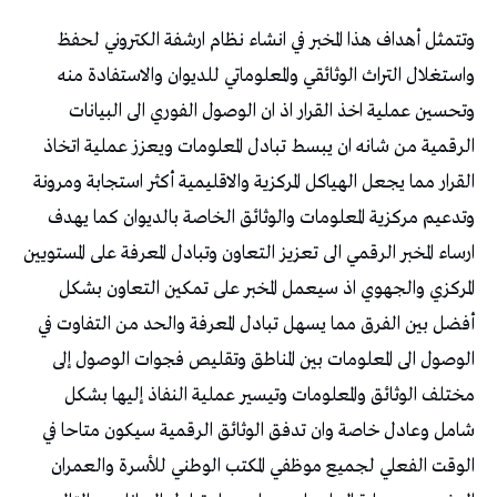
وتتمثل أهداف هذا المخبر في انشاء نظام ارشفة الكتروني لحفظ
واستغلال التراث الوثائقي والمعلوماتي للديوان والاستفادة منه
وتحسين عملية اخذ القرار اذ ان الوصول الفوري الى البيانات
الرقمية من شانه ان يبسط تبادل المعلومات ويعزز عملية اتخاذ
القرار مما يجعل الهياكل المركزية والاقليمية أكثر استجابة ومرونة
وتدعيم مركزية المعلومات والوثائق الخاصة بالديوان كما يهدف
ارساء المخبر الرقمي الى تعزيز التعاون وتبادل المعرفة على المستويين
المركزي والجهوي اذ سيعمل المخبر على تمكين التعاون بشكل
أفضل بين الفرق مما يسهل تبادل المعرفة والحد من التفاوت في
الوصول الى المعلومات بين المناطق وتقليص فجوات الوصول إلى
مختلف الوثائق والمعلومات وتيسير عملية النفاذ إليها بشكل
شامل وعادل خاصة وان تدفق الوثائق الرقمية سيكون متاحا في
الوقت الفعلي لجميع موظفي المكتب الوطني للأسرة والعمران