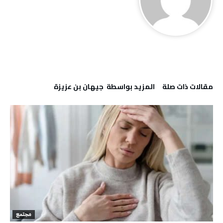
‫مقالات ذات صلة‬
‫‫المزيد بواسطة‬ ‬ جيهان بن عزيزة
مجتمع