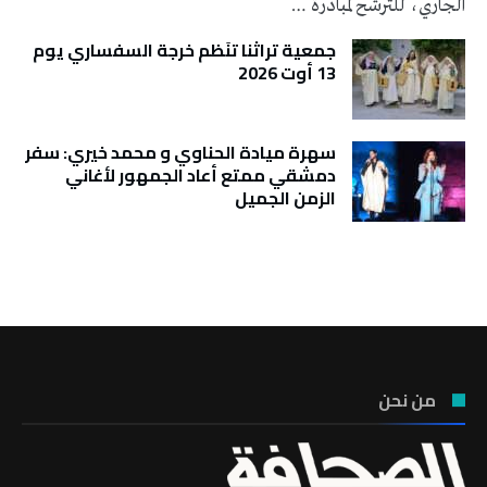
الجاري، للترشح لمبادرة …
جمعية تراثنا تنَظم خرجة السفساري يوم
13 أوت 2026
سهرة ميادة الحناوي و محمد خيري: سفر
دمشقي ممتع أعاد الجمهور لأغاني
الزمن الجميل
تونس الطقس
من نحن