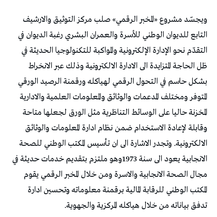
ويجسّد مشروع «المخبر الرقمي» صلب مركز التوثيق والارشيف
التابع للديوان الوطني للأسرة والعمران البشري رغبة الديوان في
التقدّم نحو الإدارة الإلكترونية والمواكبة للتكنولوجيا الحديثة في
ظل الحاجة المتزايدة الى الادارة الالكترونية وذلك عبر الانخراط
بشكل حاسم في التحول الرقمي لهياكله ورقمنة الرصيد الورقي
المتوفر ومختلف المدعمات والوثائق والمعلومات العلمية والادارية
المخزنة حاليا على الوسائط التناظرية مثل الورق لجعلها متاحة
وقابلة لإعادة الاستخدام ضمن نظام ادارة المعلومات والوثائق
الالكترونية. وتجدر الاشارة الى ان تأسيس المكتب الوطني للصحة
الانجابية يعود الى سنة 1973وهو ملتزم بتقديم خدمات حديثة في
مجال الصحة الانجابية والاسرة ومن خلال المخبر الرقمي يقوم
المكتب الوطني للرقابة المالية برقمنة معلوماته وتحسين ادارة
تدفق بياناته من خلال هياكله المركزية والجهوية.