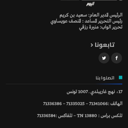
الرئيس المدير العام: سعيد بن كريم
رئيس التحرير المساعد : المنصف عويساوي
تحرير الواب: منيرة رزقي
تابعونا
اتصلوا بنا
17، نهج غاريبلدي ـ 1007 تونس
الهاتف :71341066 – 71335025 – 71336386
تلكس براس : 13880 TN – تلفاكس :71336584