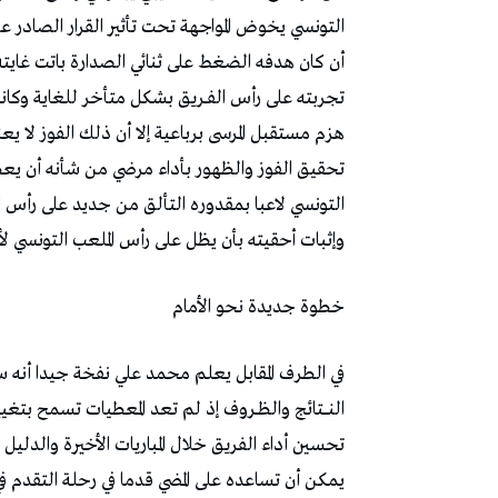
‬وإثبات‭ ‬أحقيته‭ ‬بأن‭ ‬يظل‭ ‬على‭ ‬رأس‭ ‬الملعب‭ ‬التونسي‭ ‬لأطول‭ ‬فترة‭ ‬ممكنة‭.‬
خطوة‭ ‬جديدة‭ ‬نحو‭ ‬الأمام
‬تحسين‭ ‬أداء‭ ‬الفريق‭ ‬خلال‭ ‬المباريات‭ ‬الأخيرة‭ ‬والدليل‭ ‬على‭ ‬ذلك‭ ‬أن‭ ‬النجم‭