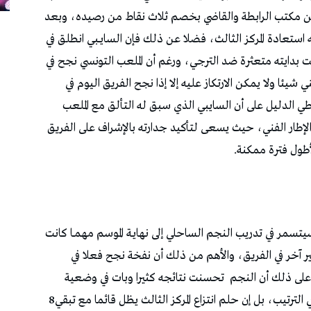
‬يمكن‭ ‬أن‭ ‬تساعده‭ ‬على‭ ‬المضي‭ ‬قدما‭ ‬في‭ ‬رحلة‭ ‬التقدم‭ ‬في‭ ‬الترتيب،‭ ‬بل‭ ‬إن‭ ‬حلم‭ ‬انتزاع‭ ‬المركز‭ ‬الثالث‭ ‬يظل‭ ‬قائما‭ ‬مع‭ ‬تبقي‭ ‬8‭