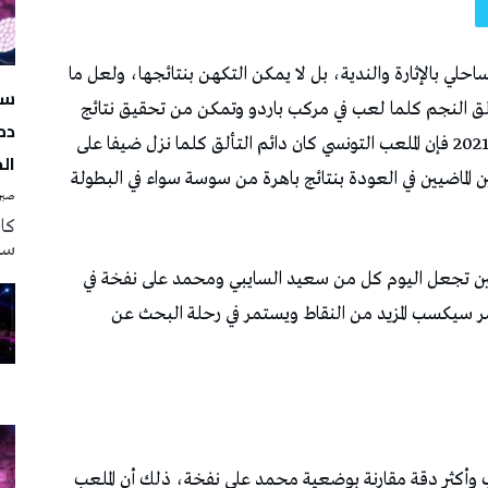
سه
دم
ال
صبرة
سه