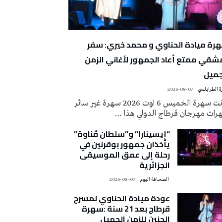
رة ميادة الحناوي و محمد خيري: سفر
شقي ممتع أعاد الجمهور لأغاني الزمن
جميل
 الطرابلسي
2026-08-07
كانت سهرة الخميس 6 اوت 2026 سهرة غير سائر
رات مهرجان قرطاج الدولي هذا …
“إيسينارا” و”سلطان ڤناوة”
يأخذان جمهور بوقرنين في
رحلة إلى عمق الموسيقى
الجزائرية
‭ ‬الصحافة‭ ‬اليوم
2026-08-07
عودة ميادة الحناوي لمسرح
قرطاج بعد 21 سنة :سهرة
الحنين للزمن الجميل