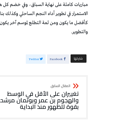
‬والتطوير‭.‬
‫‫ شاركها‬
Twitter
Facebook
تغييران على الأقل في الوسط
والهجوم بن عمر وبوتمان مرشح
بقوة للظهور منذ البداية