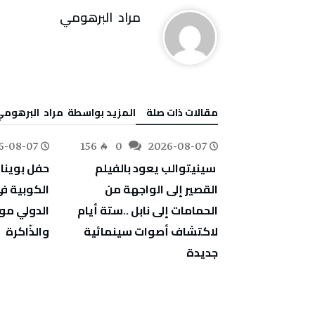
مراد‭ ‬ البرهومي
‫مقالات ذات صلة‬
‫‫المزيد بواسطة‬ ‬ مراد‭ ‬ البرهومي
6-08-07
156
0
2026-08-07
78
0
‬والذّاكرة
‬جديدة