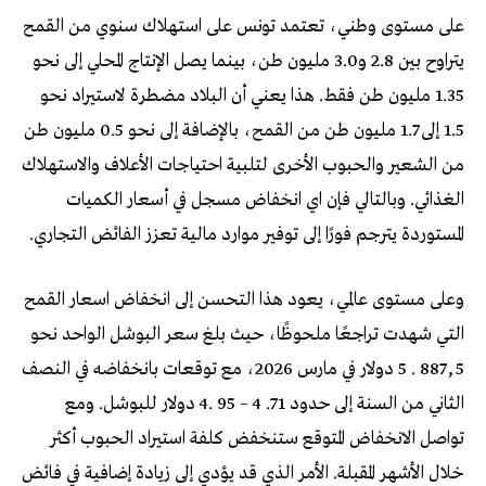
على مستوى وطني، تعتمد تونس على استهلاك سنوي من القمح
يتراوح بين 2.8 و3.0 مليون طن، بينما يصل الإنتاج المحلي إلى نحو
1.35 مليون طن فقط. هذا يعني أن البلاد مضطرة لاستيراد نحو
1.5 إلى 1.7 مليون طن من القمح، بالإضافة إلى نحو 0.5 مليون طن
من الشعير والحبوب الأخرى لتلبية احتياجات الأعلاف والاستهلاك
الغذائي. وبالتالي فإن اي انخفاض مسجل في أسعار الكميات
المستوردة يترجم فورًا إلى توفير موارد مالية تعزز الفائض التجاري.
وعلى مستوى عالمي، يعود هذا التحسن إلى انخفاض اسعار القمح
التي شهدت تراجعًا ملحوظًا، حيث بلغ سعر البوشل الواحد نحو
887٫5 . 5 دولار في مارس 2026، مع توقعات بانخفاضه في النصف
الثاني من السنة إلى حدود 71. 4 – 95 .4 دولار للبوشل. ومع
تواصل الانخفاض المتوقع ستنخفض كلفة استيراد الحبوب أكثر
خلال الأشهر المقبلة. الأمر الذي قد يؤدي إلى زيادة إضافية في فائض