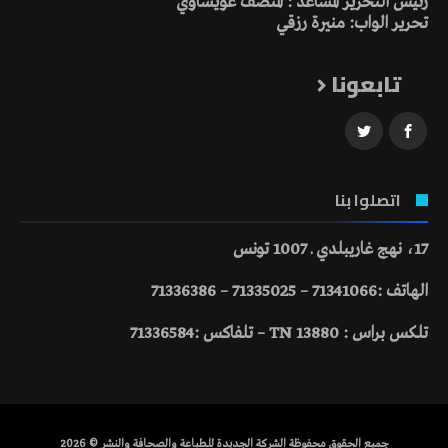
رئيس التحرير المساعد : المنصف عويساوي
تحرير الواب: منيرة رزقي
تابعونا
اتصلوا بنا
17، نهج غاريبلدي ـ 1007 تونس
الهاتف :71341066 – 71335025 – 71336386
تلكس براس : 13880 TN – تلفاكس :71336584
جميع الحقوق محفوظة الشركة الجديدة للطباعة والصحافة والنشر © 2026