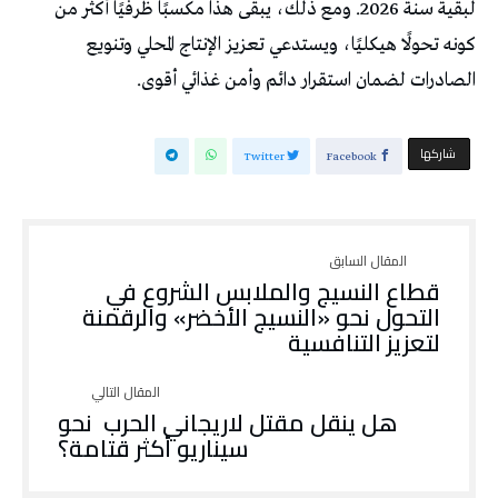
لبقية سنة 2026. ومع ذلك، يبقى هذا مكسبًا ظرفيًا أكثر من
كونه تحولًا هيكليًا، ويستدعي تعزيز الإنتاج المحلي وتنويع
الصادرات لضمان استقرار دائم وأمن غذائي أقوى.
‫‫ شاركها‬
Twitter
Facebook
قطاع النسيج والملابس الشروع في
التحول نحو «النسيج الأخضر» والرقمنة
لتعزيز التنافسية
‬سيناريو‭ ‬أكثر‭ ‬قتامة؟