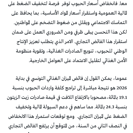
معا. فانخفاض أسعار الحبوب توفر فرصة لتخفيف الضغط على
المالية العمومية واستقرار أسعار المواد الأساسية، بما يحافظ على
التماسك الاجتماعي ويقلل من ضغوط التضخم على المواطنين.
لكن هذا التحسن يبقى ظرفي ومن الضروري العمل على ضمان
استقرار هذا الفائض التجاري. الامر الذي يتطلب تعزيز الإنتاج
الوطني للحبوب، تنويع الصادرات الغذائية، وتقوية منظومة
الأمن الغذائي لتقليل الاعتماد على العوامل الخارجية.
عموما، يمكن القول إن فائض الميزان الغذائي التونسي في بداية
2026 هو نتيجة مباشرة إلى تراجع كلفة واردات الحبوب بنسبة
19.1 بالمائة،مصحوبا بالارتفاع اللافت في قيمة صادرات زيت الزيتون
بنسبة 24.3 بالمائة. مما ساهم في دعم السيولة المالية وتخفيف
الضغط على الميزان التجاري. ومع توقعات استمرار هذا الانخفاض
في النصف الثاني من السنة، من المتوقع أن يرتفع الفائض التجاري