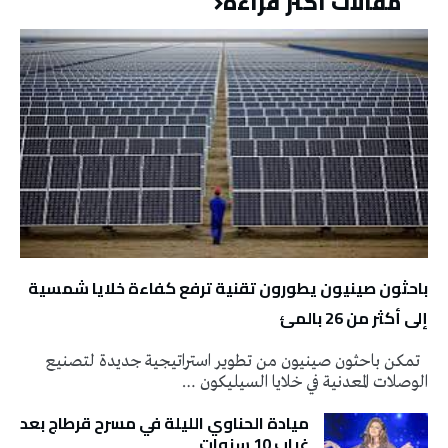
مقالات أكثر قراءة
باحثون صينيون يطورون تقنية ترفع كفاءة خلايا شمسية
إلى أكثر من 26 بالمئ
تمكن باحثون صينيون من تطوير استراتيجية جديدة لتصنيع
الوصلات المعدنية في خلايا السيليكون …
ميادة الحناوي الليلة في مسرح قرطاج بعد
غياب 10 سنوات