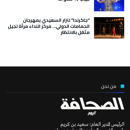
“جاكرندا” لنزار السعيدي بمهرجان
الحمامات الدولي… مركز النداء مرآة لجيل
مثقل بالانتظار
تونس الطقس
من نحن
الرئيس المدير العام: سعيد بن كريم