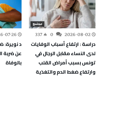
مجتمع
مجتمع
6-07-26
337
0
2026-08-02
295
0
 الدواجن: سعر
دراسة : ارتفاع أسباب الوفايات
د نويرة: ض
وم يجب أن
لدى النساء مقابل الرجال في
عن ضربة 
تونس بسبب أمراض القلب
بالوفاة
وارتفاع ضغط الدم والتغذية