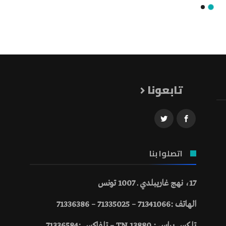
تابعونا
اتصلوا بنا
17، نهج غاريبلدي ـ 1007 تونس
الهاتف :71341066 – 71335025 – 71336386
تلكس براس : 13880 TN – تلفاكس :71336584