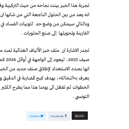
تجربة هذا الخبز بينت نجاحه من حيث التركيبة وفوائ
انه يعد من بين الحلول الناجعة التي من شانها ا
وبالتالي سيمكن من وضع حد
للوبيات الفساد في 
الفارينة وتحويلها
إلى صنع الحلويات .
تجدر الاشارة ان
ملف خبز الألياف الغذائية تمت م
صيف 2025، ليعود إلى الواجهة في أوائل 2026 كما كانت المصالح المعنية
انها بصدد الاستعداد لإطلاق صنف جديد من الخبز ال
يعرف بـ«النخالة»، بهدف كبح المضاربة في الدقيق
الخطوات لم تفعّل الى يومنا هذا مما يطرح الكثير
التونسي .
‫‫ شاركها‬
Twitter
Facebook