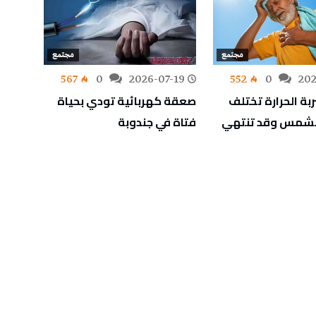
مجتمع
مجتمع
-19
567
0
2026-07-19
552
0
202
ربة الحرارة تختلف
صعقة كهربائية تودي بحياة
عطل ع
الشمس وقد تنتهي
فتاة في جندوبة