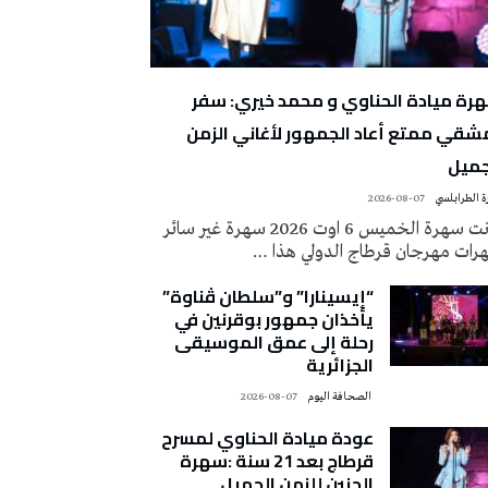
رة ميادة الحناوي و محمد خيري: سفر
شقي ممتع أعاد الجمهور لأغاني الزمن
جميل
 الطرابلسي
2026-08-07
كانت سهرة الخميس 6 اوت 2026 سهرة غير سائر
رات مهرجان قرطاج الدولي هذا …
“إيسينارا” و”سلطان ڤناوة”
يأخذان جمهور بوقرنين في
رحلة إلى عمق الموسيقى
الجزائرية
‭ ‬الصحافة‭ ‬اليوم
2026-08-07
عودة ميادة الحناوي لمسرح
قرطاج بعد 21 سنة :سهرة
الحنين للزمن الجميل