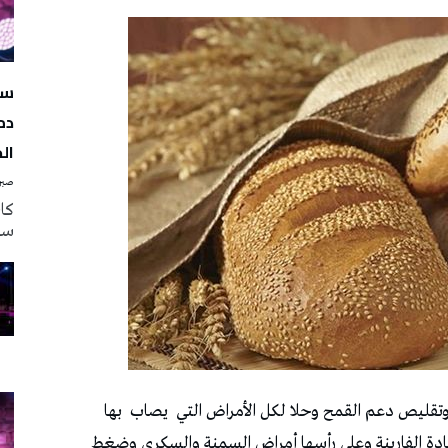
سه
دم
ال
صبرة
سه
ئي وتقليص دعم القمح وحلا لكل الأمراض التي
يصاب
بها
 مادة الفارينة وعلى رأسها أمراض السمنة والسكري وضغط