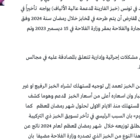
في تونس (خبز الفارينة المدعمة عالية الألياف) يواجه
تأخيراً في
2026،على اعتبار وانه كان من المفترض أن يتم طرحه في المخابز خلال رمضان سنة 2024 وفق
ما تم الإعلان عنه خلال يوم إعلامي عقدته وزارتا التجارة والفلاحة بمقر وزارة الفلاحة في 15 ديسمبر 2023 وتم
 مشكلات إجرائية وإدارية تتعلق بالمصادقة عليه في مجالس
.
من الخبز تعمد إلى توجيه المستهلك لشراء الخبز الرفيع او غير
تبار وان اسعاره أعلى من أسعار الخبز
المدعم وهوما كشف
المستهلك منذ الايام الاولى لحلول شهر رمضان المعظم
كما
م» بان السبب الرئيسي في تأخر تسويق الخبز ذي التركيبة
ينطلق توزيعه خلال
شهر رمضان المعظم لعام 2024 ناتج عن
ة هذا النوع من الخبز الذي تصدره وزارة الفلاحة مضيفا
بان