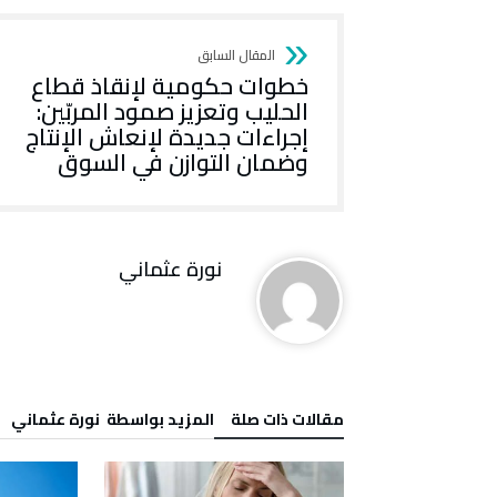
خطوات حكومية لإنقاذ قطاع
الحليب وتعزيز صمود المربّين:
إجراءات جديدة لإنعاش الإنتاج
وضمان التوازن في السوق
نورة‭ ‬عثماني‭
‫مقالات ذات صلة‬
‫‫المزيد بواسطة‬ ‬ نورة‭ ‬عثماني‭