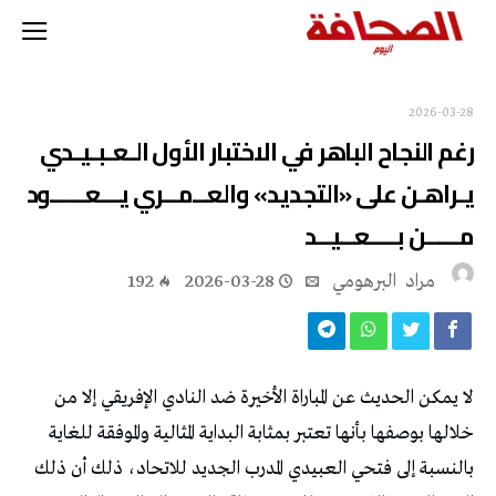
2026-03-28
رغم النجاح الباهر في الاختبار الأول الـعـبـيـدي
يـراهـن على «التجديد» والعــمــري يـــعـــــود
مـــــن بــــعــيــد
مراد‭ ‬ البرهومي
2026-03-28
192