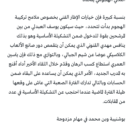
‬من‭ ‬المقابلات‭.‬
بوشنيبة‭ ‬وبن‭ ‬محمد‭ ‬في‭ ‬مهام‭ ‬مزدوجة