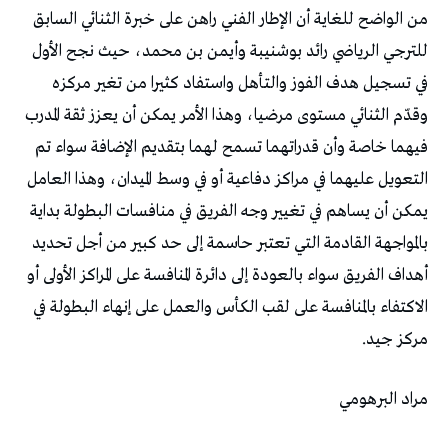
‬مركز‭ ‬جيد‭.‬
مراد‭ ‬البرهومي