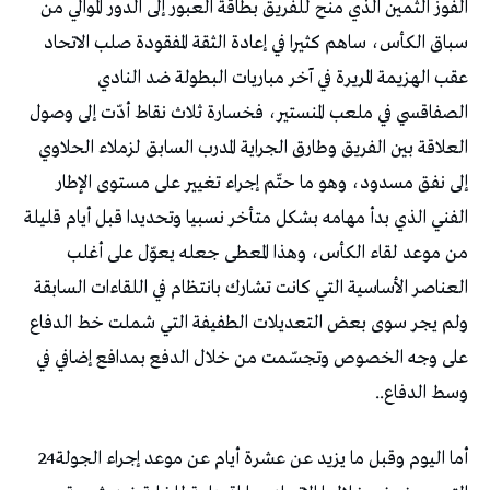
‬وسط‭ ‬الدفاع‭..‬
أما‭ ‬اليوم‭ ‬وقبل‭ ‬ما‭ ‬يزيد‭ ‬عن‭ ‬عشرة‭ ‬أيام‭ ‬عن‭ ‬موعد‭ ‬إجراء‭ ‬الجولة‭ ‬24‭