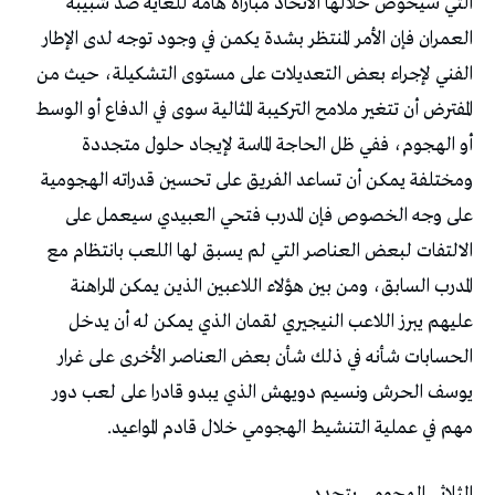
‬مهم‭ ‬في‭ ‬عملية‭ ‬التنشيط‭ ‬الهجومي‭ ‬خلال‭ ‬قادم‭ ‬المواعيد‭.‬
الثلاثي‭ ‬الهجومي‭ ‬يتحدد