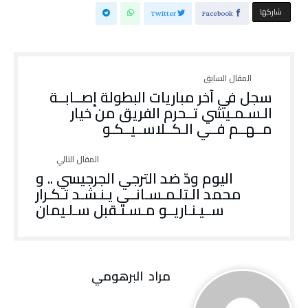
‫‫ شاركها‬
Twitter
Facebook
‬مــهــم‭ ‬فــي‭ ‬الـكــلاســيــكـو
اليوم ودّ ضد الترجي الجرجيسي .. و
محمد الـتلـمـسـانــي يـنـشـد تـكـرار
ســيـنـاريــو مـسـتـقبل سـلـيمان
مراد‭ ‬ البرهومي