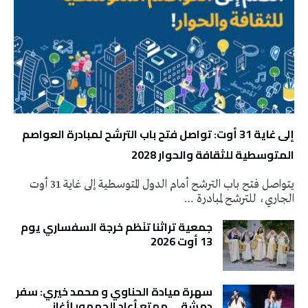
إلى غاية 31 أوت: تواصل فتح باب الترشح لمبادرة العواصم
المتوسطية للثقافة والحوار 2028
يتواصل فتح باب الترشح أمام الدول المتوسطية إلى غاية 31 أوت
الجاري، للترشح لمبادرة …
جمعية تراثنا تنَظم خرجة السفساري يوم
13 أوت 2026
سهرة ميادة الحناوي و محمد خيري: سفر
دمشقي ممتع أعاد الجمهور لأغاني