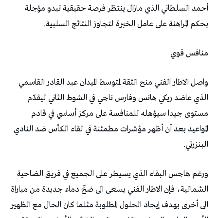
‬بحكم‭ ‬المراهنة‭ ‬على‭ ‬عامل‭ ‬الخبرة‭ ‬لتجاوز‭ ‬النتائج‭ ‬السلبية‭. ‬
منافس‭ ‬قوي
‬البنزرتي‭.‬