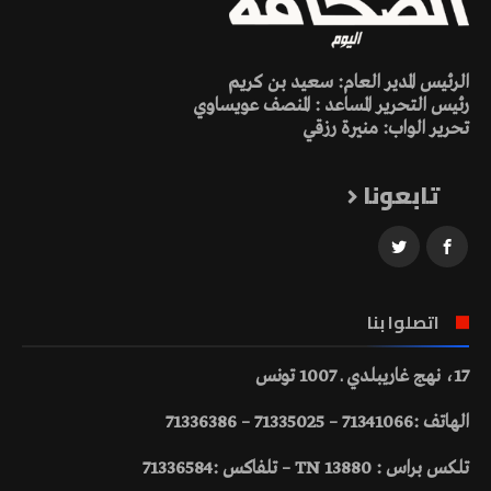
الرئيس المدير العام: سعيد بن كريم
رئيس التحرير المساعد : المنصف عويساوي
تحرير الواب: منيرة رزقي
تابعونا
اتصلوا بنا
17، نهج غاريبلدي ـ 1007 تونس
الهاتف :71341066 – 71335025 – 71336386
تلكس براس : 13880 TN – تلفاكس :71336584