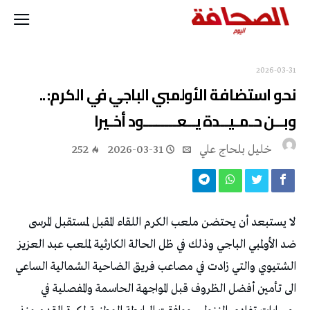
2026-03-31
نحو استضافة الأولمبي الباجي في الكرم: ..
وبــن حـمـيــدة يــعــــــــود أخـيرا
خليل‭ ‬بلحاج‭ ‬علي
2026-03-31
252