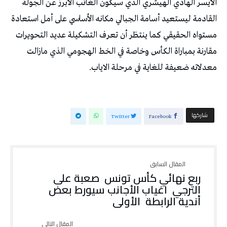
‬معدلاته‭ ‬ضعيفة‭ ‬للغاية‭ ‬في‭ ‬مرحلة‭ ‬الاياب‭.‬
‫‫ شاركها‬
Twitter
Facebook
‬أندية‭ ‬الرابطة‭ ‬الأولى