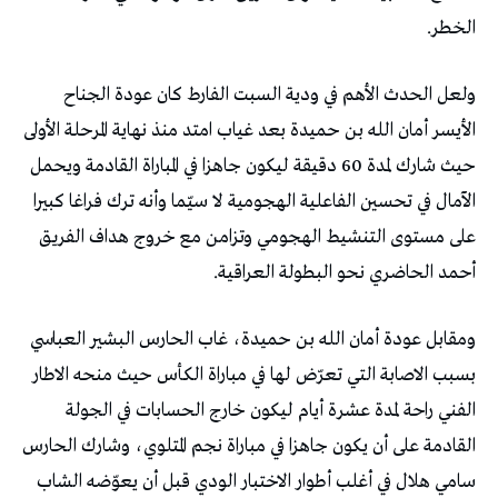
‬الخطر‭.‬
‬أحمد‭ ‬الحاضري‭ ‬نحو‭ ‬البطولة‭ ‬العراقية‭. ‬