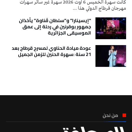
كانت سهرة الخميس 6 اوت 2026 سهرة غير سائر سهرات
مهرجان قرطاج الدولي هذا …
“إيسينارا” و”سلطان ڤناوة” يأخذان
جمهور بوقرنين في رحلة إلى عمق
الموسيقى الجزائرية
عودة ميادة الحناوي لمسرح قرطاج بعد
21 سنة :سهرة الحنين للزمن الجميل
تونس الطقس
من نحن