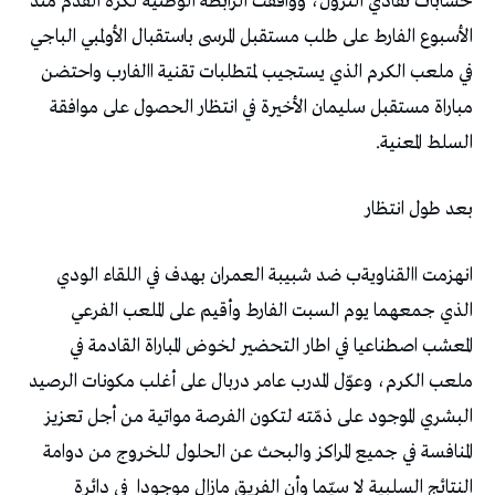
‬السلط‭ ‬المعنية‭. ‬
بعد‭ ‬طول‭ ‬انتظار‭ ‬
‬النتائج‭ ‬السلبية‭ ‬لا‭ ‬سيّما‭ ‬وأن‭ ‬الفريق‭ ‬مازال‭ ‬موجودا‭