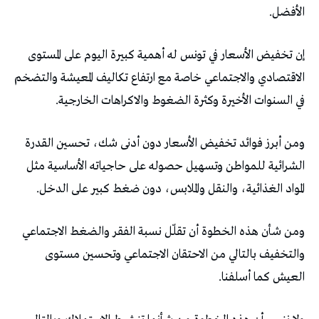
‬الأفضل‭. ‬
‬في‭ ‬السنوات‭ ‬الأخيرة‭ ‬وكثرة‭ ‬الضغوط‭ ‬والاكراهات‭ ‬الخارجية‭.‬
‬المواد‭ ‬الغذائية،‭ ‬والنقل‭ ‬والملابس،‭ ‬دون‭ ‬ضغط‭ ‬كبير‭ ‬على‭ ‬الدخل‭.‬
‬العيش‭ ‬كما‭ ‬أسلفنا‭.‬