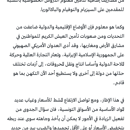
‬للمقدمين‭ ‬على‭ ‬السيزيام‭ ‬والنوفيام‭ ‬والباكالوريا‭.‬
‬قادم‭..‬