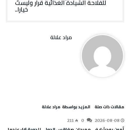
للفلاحة السّيادة الغذائية قرار وليست
خيارا..
مراد علالة
‫مقالات ذات صلة‬
‫‫المزيد بواسطة‬ ‬ مراد علالة
211
0
2026-08-08
أمين بودشار في مهرجان صفاقس الدولي للدورة 46: عندما