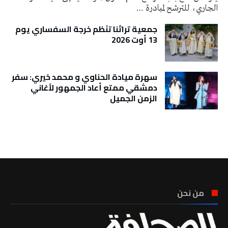
الجاري، للترشح لمبادرة …
جمعية تراثنا تنَظم خرجة السفساري يوم
13 أوت 2026
سهرة ميادة الحناوي و محمد خيري: سفر
دمشقي ممتع أعاد الجمهور لأغاني
الزمن الجميل
تونس الطقس
من نحن