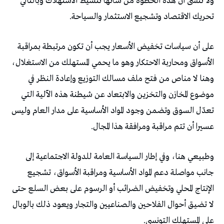
‬تحريك‭ ‬الاقتصاد‭ ‬وتشجيع‭ ‬الاستثمار‭ ‬والسياحة‭.‬
‬عسيرا‭ ‬أن‭ ‬تتم‭ ‬مراقبة‭ ‬ومرافقة‭ ‬هذا‭ ‬المجال‭.‬
‬على‭ ‬المستهلك‭ ‬التونسي‭.‬