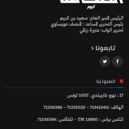
الرئيس المدير العام: سعيد بن كريم
رئيس التحرير المساعد : المنصف عويساوي
تحرير الواب: منيرة رزقي
تابعونا
اتصلوا بنا
17، نهج غاريبلدي ـ 1007 تونس
الهاتف :71341066 – 71335025 – 71336386
تلكس براس : 13880 TN – تلفاكس :71336584