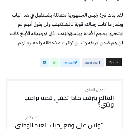
‬لمن‭ ‬هم‭ ‬ضمن‭ ‬فريقه‭ ‬والذين‭ ‬تواترت‭ ‬ملاحظاته‭ ‬وتحفيزه‭ ‬لهم‭.‬
‫‫ شاركها‬
Twitter
Facebook
العالم يترقب ماذا تخفي قمة ترامب
وشي؟
تونس على وقع إحياء العيد الوطني