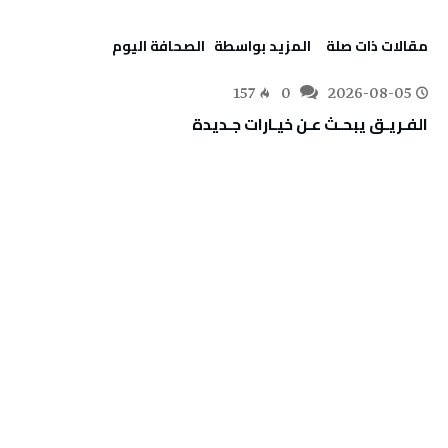
‫مقالات ذات صلة‬
‫‫المزيد بواسطة‬ ‬ ‭ ‬الصحافة‭ ‬اليوم
157
0
2026-08-05
الفـريـق‭ ‬يبحـث‭ ‬عـن‭ ‬خيـارات‭ ‬جـديدة