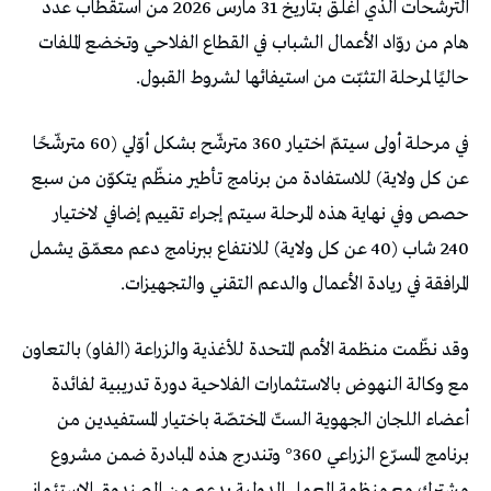
الترشّحات الذي اغلق بتاريخ 31 مارس 2026 من استقطاب عدد
هام من روّاد الأعمال الشباب في القطاع الفلاحي وتخضع الملفات
حاليًا لمرحلة التثبّت من استيفائها لشروط القبول.
في مرحلة أولى سيتمّ اختيار 360 مترشّح بشكل أوّلي (60 مترشّحًا
عن كل ولاية) للاستفادة من برنامج تأطير منظّم يتكوّن من سبع
حصص وفي نهاية هذه المرحلة سيتم إجراء تقييم إضافي لاختيار
240 شاب (40 عن كل ولاية) للانتفاع ببرنامج دعم معمّق يشمل
المرافقة في ريادة الأعمال والدعم التقني والتجهيزات.
وقد نظّمت منظمة الأمم المتحدة للأغذية والزراعة (الفاو) بالتعاون
مع وكالة النهوض بالاستثمارات الفلاحية دورة تدريبية لفائدة
أعضاء اللجان الجهوية الستّ المختصّة باختيار المستفيدين من
برنامج المسرّع الزراعي 360° وتندرج هذه المبادرة ضمن مشروع
مشترك مع منظمة العمل الدولية بدعم من الصندوق الاستئماني