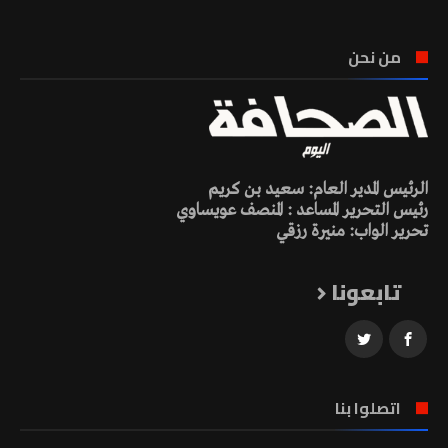
من نحن
الرئيس المدير العام: سعيد بن كريم
رئيس التحرير المساعد : المنصف عويساوي
تحرير الواب: منيرة رزقي
تابعونا
اتصلوا بنا