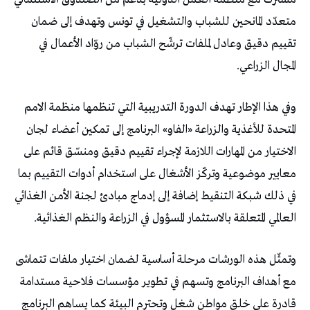
متعدّد المانحين للشباب والتشغيل في تونس وتهدف إلى ضمان
تقييم دقيق وعادل لملفات ترشّح الشباب من روّاد الأعمال في
المجال الزراعي.
وفي هذا الإطار تهدف الدورة التدريبية التي تنظمها منظمة الامم
المتحدة للأغذية والزراعة «الفاو» البرنامج إلى تمكين أعضاء لجان
الاختيار من المهارات اللازمة لإجراء تقييم دقيق ومنسّق قائم على
معايير موضوعية وتركّز الأشغال على استخدام أدوات التقييم بما
في ذلك شبكة التنقيط إضافة إلى إدماج مبادئ لجنة الأمن الغذائي
العالمي المتعلقة بالاستثمار المسؤول في الزراعة والنظم الغذائية.
وتمثّل هذه الورشات مرحلة أساسية لضمان اختيار ملفات تتماشى
مع أهداف البرنامج وتسهم في تطوير مؤسسات فلاحية مستدامة
قادرة على خلق مواطن شغل وتحترم البيئة كما يساهم البرنامج