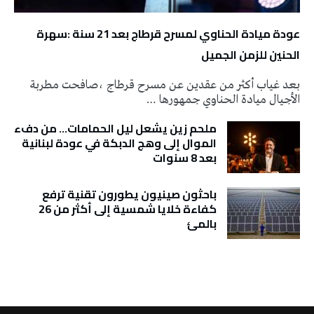
عودة ميادة الحناوي لمسرح قرطاج بعد 21 سنة :سهرة
الحنين للزمن الجميل
بعد غياب أكثر من عقدين عن مسرح قرطاج ،صافحت مطربة
الأجيال ميادة الحناوي جمهورها …
ملحم زين يشعل ليل الحمامات… من دفء
الموال إلى وهج الدبكة في عودة لبنانية
بعد 8 سنوات
باحثون صينيون يطورون تقنية ترفع
كفاءة خلايا شمسية إلى أكثر من 26
بالمئ
تونس الطقس