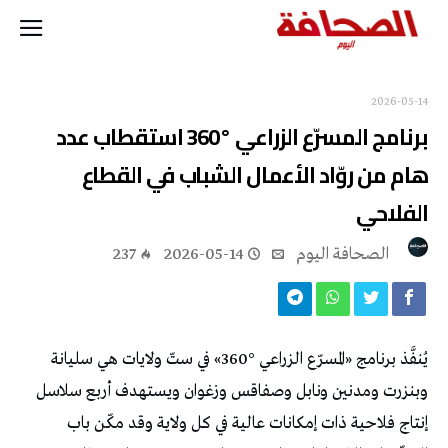
2026-05-14
برنامج المسرّع الزراعي °360 استقطاب عدد
هام من روّاد الأعمال الشباب في القطاع
الفلاحي
‭ ‬الصحافة‭ ‬اليوم
2026-05-14
237
يُنفَّذ برنامج «المسرّع الزراعي °360» في ستّ ولايات هي سليانة
وبنزرت ومدنين ونابل وصفاقس وزغوان ويستهدف أربع سلاسل
إنتاج فلاحية ذات إمكانات عالية في كل ولاية وقد مكّن باب