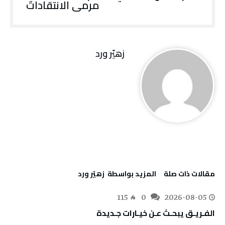
‬مرمى‭ ‬الانتقادات
زهيّر‭ ‬ورد
‫مقالات ذات صلة‬
‫‫المزيد بواسطة‬ ‬ زهيّر‭ ‬ورد
115
0
2026-08-05
الفـريـق‭ ‬يبحـث‭ ‬عـن‭ ‬خيـارات‭ ‬جـديدة