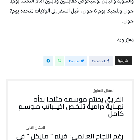
‬والسويد‭ ‬واليابان‭. ‬وسيخوض‭ ‬مقابلتين‭ ‬وديتين‭ ‬أمام‭ ‬النمسا‭ ‬يوم‭ ‬1‭
‬جوان‭ ‬وبلجيكا‭ ‬يوم‭ ‬6‭ ‬جوان،‭ ‬قبل‭ ‬السفر‭ ‬إلى‭ ‬الولايات‭ ‬المتحدة‭ ‬يوم‭ ‬7‭
‬جوان‭.‬
زهيّر‭ ‬ورد
‫‫ شاركها‬
Twitter
Facebook
‬كامل