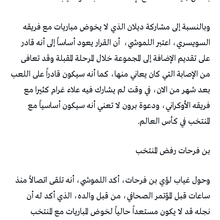
‬السويسري،‭ ‬اعتبر‭ ‬اللموشي،‭
‬المنتخب‭ ‬في‭ ‬كأس‭ ‬العالم‭.‬
بن‭ ‬فرحات‭ ‬رفض‭ ‬المنتخب