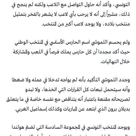
‬منتخب‭ ‬بلاده،‭ ‬ولا‭ ‬يوجد‭ ‬لاعب‭ ‬أكبر‭ ‬من‭ ‬المنتخب‭.‬
‬خلال‭ ‬النهائيات‭.‬
‬بديلان‭ ‬برون‭ ‬الذي‭ ‬ابتعد‭ ‬عن‭ ‬المباريات‭ ‬وكذلك‭ ‬إسماعيل‭ ‬الغربي‭.‬