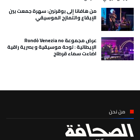
من هافانا إلى بوقرنين: سهرة جمعت بين
الإيقاع والتمازج الموسيقي
عرض مجموعة Rondò Venezia no
الإيطالية : لوحة موسيقية و بصرية راقية
اضاءت سماء قرطاج
تونس الطقس
من نحن