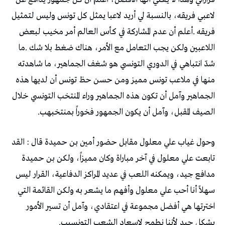
‬الصيف‭ ‬المقبل،‭ ‬وآمل‭ ‬أن‭ ‬يكون‭ ‬الجمهور‭ ‬فخوراً‭ ‬بمنتخبهب‭.‬
‬بشكل‭ ‬جيد‭ ‬لأننا‭ ‬نطمح‭ ‬لإسعاد‭ ‬الشعب‭ ‬التونسيب‭.‬