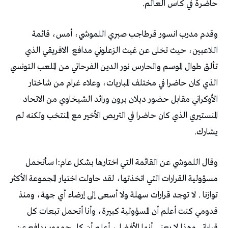
‬حاضرة‭ ‬في‭ ‬كأس‭ ‬العالم‭. ‬
‬اللاعبين،‭ ‬حيث‭ ‬تخلى‭ ‬عن‭ ‬غيث‭ ‬الزعلوني‭ ‬مدافع‭
‬يشارك‭.‬