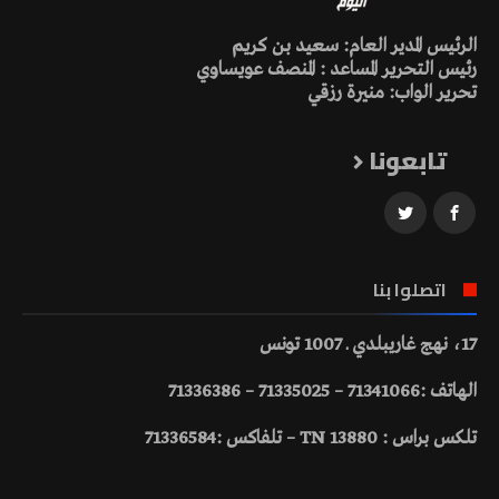
الرئيس المدير العام: سعيد بن كريم
رئيس التحرير المساعد : المنصف عويساوي
تحرير الواب: منيرة رزقي
تابعونا
اتصلوا بنا
17، نهج غاريبلدي ـ 1007 تونس
الهاتف :71341066 – 71335025 – 71336386
تلكس براس : 13880 TN – تلفاكس :71336584