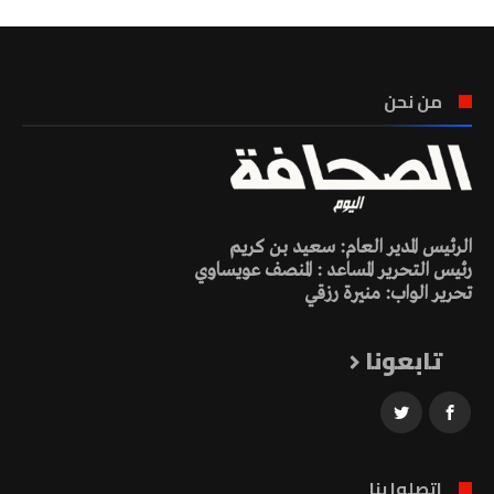
من نحن
الرئيس المدير العام: سعيد بن كريم
رئيس التحرير المساعد : المنصف عويساوي
تحرير الواب: منيرة رزقي
تابعونا
اتصلوا بنا