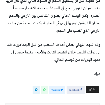
‬الترجي‭ ‬الذي‭ ‬تغلب‭ ‬على‭ ‬النجم‭.‬
‬عديد‭ ‬المباريات‭ ‬من‭ ‬الموسم‭ ‬الحالي‭.‬
مراد
‫‫ شاركها‬
Twitter
Facebook