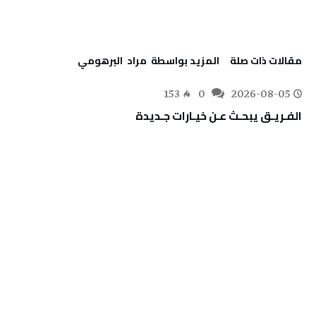
‫مقالات ذات صلة‬
‫‫المزيد بواسطة‬ ‬ مراد‭ ‬ البرهومي
153
0
2026-08-05
الفـريـق‭ ‬يبحـث‭ ‬عـن‭ ‬خيـارات‭ ‬جـديدة