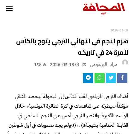
2026-05-18
‬للمرة‭ ‬24‭ ‬في‭ ‬تاريخه
مراد‭ ‬ البرهومي
2026-05-18
158