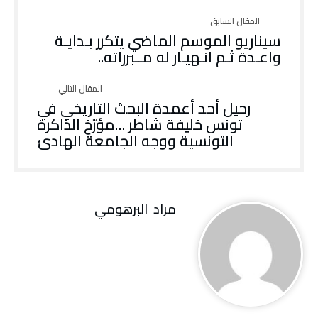
‬واعـدة‭ ‬ثـم‭ ‬انـهيـار‭ ‬له‭ ‬مــبرراته‭..‬
‬التونسية‭ ‬ووجه‭ ‬الجامعة‭ ‬الهادئ
مراد‭ ‬ البرهومي