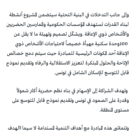
‬قابل‭ ‬للتوسع‭ ‬للإسكان‭ ‬الشامل‭ ‬في‭ ‬تونس‭.‬
‬مستوى‭ ‬المنطقة‭.‬