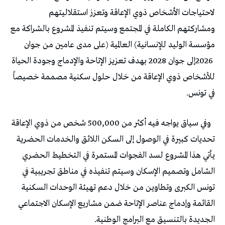
‬في‭ ‬تونس‭.‬
‬الجديدة‭ ‬بالتنسيق‭ ‬مع‭ ‬البرامج‭ ‬الوطنية‭.‬