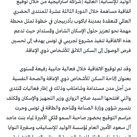
‬فرص‭ ‬الوصول‭ ‬إلى‭ ‬السكن‭ ‬اللائق‭ ‬للأشخاص‭ ‬ذوي‭ ‬الإعاقة‭.‬