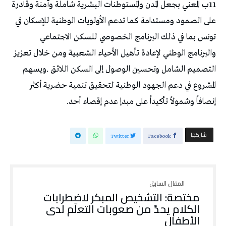
‬إنصافاً‭ ‬وشمولاً‭ ‬تأكيداً‭ ‬على‭ ‬مبدإ‭ ‬عدم‭ ‬إقصاء‭ ‬أحد‭.‬
‫‫ شاركها‬
Twitter
Facebook
مختصة: التشخيص المبكر لاضطرابات
الكلام يحدّ من صعوبات التعلّم لدى
الأطفال