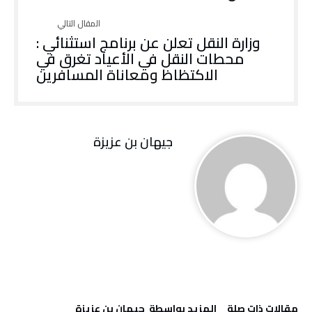
وزارة‭ ‬النقل‭ ‬تعلن‭ ‬عن‭ ‬برنامج‭ ‬استثنائي‭:‬ ‭
‬الاكتظاظ‭ ‬ومعاناة‭ ‬المسافرين
جيهان بن عزيزة
‫مقالات ذات صلة‬
‫‫المزيد بواسطة‬ ‬ جيهان بن عزيزة