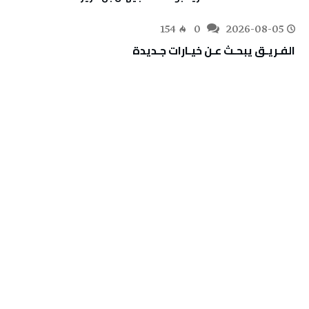
154
0
2026-08-05
الفـريـق‭ ‬يبحـث‭ ‬عـن‭ ‬خيـارات‭ ‬جـديدة