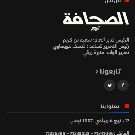
من نحن
الرئيس المدير العام: سعيد بن كريم
رئيس التحرير المساعد : المنصف عويساوي
تحرير الواب: منيرة رزقي
تابعونا
اتصلوا بنا
17، نهج غاريبلدي ـ 1007 تونس
الهاتف :71341066 – 71335025 – 71336386