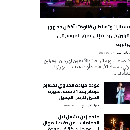
يسينارا” و”سلطان ڤناوة” يأخذان جمهور
قرنين في رحلة إلى عمق الموسيقى
زائرية
2026-08-07
صت الدورة الرابعة والأربعون لمهرجان بوقرنين
الدولي، مساء الأربعاء 5 أوت 2026، سهرتها
كتشاف …
عودة ميادة الحناوي لمسرح
قرطاج بعد 21 سنة :سهرة
الحنين للزمن الجميل
صبرة الطرابلسي
2026-08-07
ملحم زين يشعل ليل
الحمامات… من دفء الموال
إلى وهج الدبكة في عودة