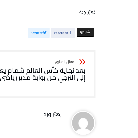
زهيّر‭ ‬ورد
‫‫ شاركها‬
Twitter
Facebook
‬إلى‭ ‬الترجي‭ ‬من‭ ‬بوابة‭ ‬مدير‭ ‬رياضي؟
زهيّر‭ ‬ورد