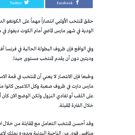
Twitter
Facebook
حقق‭ ‬المنتخب‭ ‬الأولمبي‭ ‬انتصاراً‭ ‬مهماً‭ ‬على‭ ‬الكونغو‭ ‬الديمقراطية‭ ‬بنتيجة‭ (‬3ـ0‭)‬،‭ ‬وهو‭ ‬انتصار‭ ‬يمحو‭
‬الودية‭ ‬في‭ ‬شهر‭ ‬مارس‭ ‬الماضي‭ ‬أمام‭ ‬الكوت‭ ‬ديفوار‭ ‬في‭ ‬مواجهتين‭ ‬وديتين‭.‬
‬وديتين‭ ‬دون‭ ‬أن‭ ‬يقدم‭ ‬المنتخب‭ ‬مستوى‭ ‬جيدا‭.‬
‬خلال‭ ‬الفترة‭ ‬المقبلة‭.‬