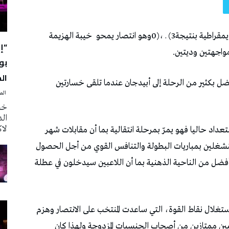
“إ
بو
الج
‭ ‬الصحافة‭ ‬اليوم
خصّ
لا