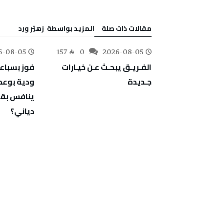
‫مقالات ذات صلة‬
‫‫المزيد بواسطة‬ ‬ زهيّر‭ ‬ورد
6-08-05
157
0
2026-08-05
183
0
‬جـديدة
‬دياني؟