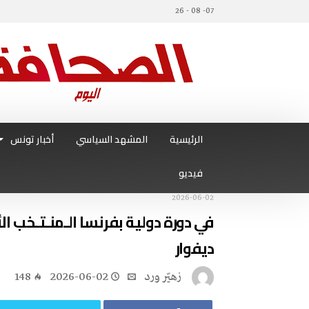
07- 08 - 26
الرئيسية
المشهد السياسي
أخبار تونس
فيديو
2026-06-02
‬ديفوار
زهيّر‭ ‬ورد
2026-06-02
148