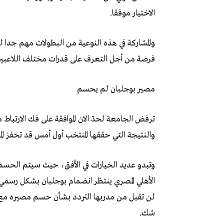
‬الاختيار‭ ‬موفقا‭.‬
‬فرصة‭ ‬من‭ ‬أجل‭ ‬التعرف‭ ‬على‭ ‬قدرات‭ ‬مختلف‭ ‬اللاعبين‭ ‬لأن‭ ‬هذه‭ ‬المجموعة‭ ‬هي‭ ‬التي‭ ‬ستواصل‭ ‬العمل‭ ‬مستقبلا‭.‬
مصير‭ ‬بوجلبان‭ ‬لم‭ ‬يحسم
‬والنتيجة‭ ‬التي‭ ‬حققها‭ ‬المنتخب‭ ‬أول‭ ‬أمس‭ ‬قد‭ ‬تحفز‭ ‬المدرب‭ ‬على‭ ‬البقاء‭ ‬ومواصلة‭ ‬المشروع‭ ‬الرياضي‭.‬
‬شك‭.‬