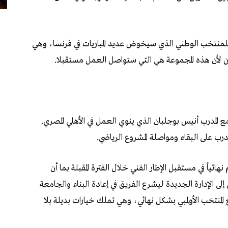
ترفض‭ ‬الجامعة‭ ‬لحدّ‭ ‬الان‭ ‬الموافقة‭ ‬على‭ ‬فك‭ ‬الارتباط‭ ‬مع‭ ‬المدرب‭ ‬أنيس‭ ‬بوجلبان‭ ‬الذي‭ ‬ينوي‭ ‬العمل‭ ‬في‭ ‬الأهلي‭ ‬المصري‭.