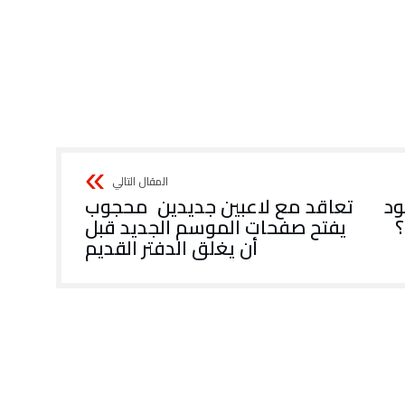
‬أن‭ ‬يغلق‭ ‬الدفتر‭ ‬القديم