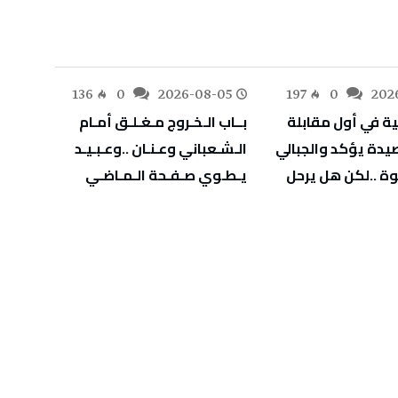
-05
136
0
2026-08-05
197
0
202
‬يـطـوي‭ ‬صـفـحة‭ ‬الـمـاضـي
‬يهدّد‭ ‬صحة‭ ‬أطفالنا