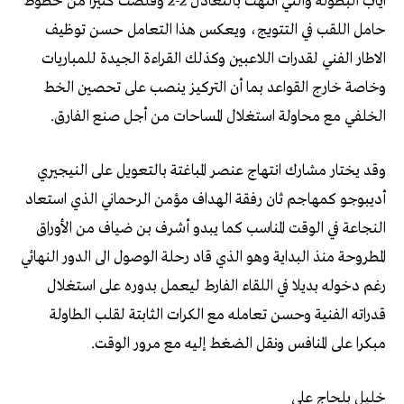
‬الخلفي‭ ‬مع‭ ‬محاولة‭ ‬استغلال‭ ‬المساحات‭ ‬من‭ ‬أجل‭ ‬صنع‭ ‬الفارق‭. ‬
‬مبكرا‭ ‬على‭ ‬المنافس‭ ‬ونقل‭ ‬الضغط‭ ‬إليه‭ ‬مع‭ ‬مرور‭ ‬الوقت‭. ‬
خليل‭ ‬بلحاج‭ ‬علي