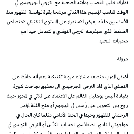
‬مجريات‭ ‬اللعب‭.‬
مرونة