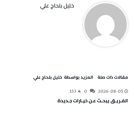
خليل‭ ‬بلحاج‭ ‬علي
‫مقالات ذات صلة‬
‫‫المزيد بواسطة‬ ‬ خليل‭ ‬بلحاج‭ ‬علي
153
0
2026-08-05
الفـريـق‭ ‬يبحـث‭ ‬عـن‭ ‬خيـارات‭ ‬جـديدة