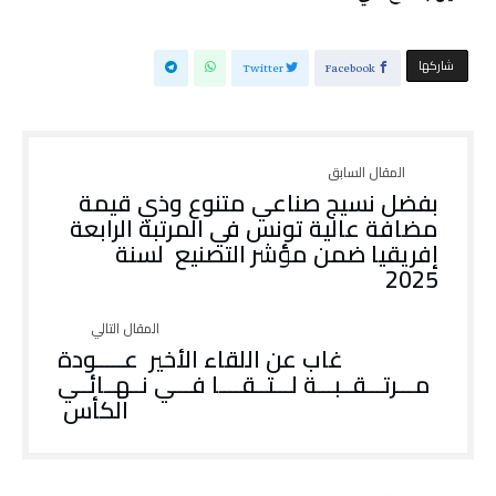
‫‫ شاركها‬
Twitter
Facebook
‬2025‭
‬الكأس‭ ‬