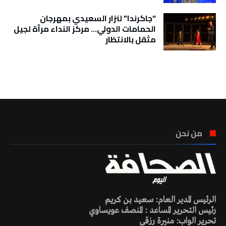
“جاكرندا” لنزار السعيدي بمهرجان
الحمامات الدولي… مركز النداء مرآة لجيل
مثقل بالانتظار
تونس الطقس
من نحن
الرئيس المدير العام: سعيد بن كريم
رئيس التحرير المساعد : المنصف عويساوي
تحرير الواب: منيرة رزقي