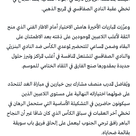
‬تخطي‭ ‬عقبة‭ ‬النادي‭ ‬الصفاقسي‭ ‬في‭ ‬المربع‭ ‬الذهبي‭.‬
‬جديدة‭ ‬بمقدورها‭ ‬صنع‭ ‬الفارق‭ ‬في‭ ‬اللقاء‭ ‬الختامي‭ ‬للموسم‭.‬
‬بقائمة‭ ‬ضحاياه‭.‬