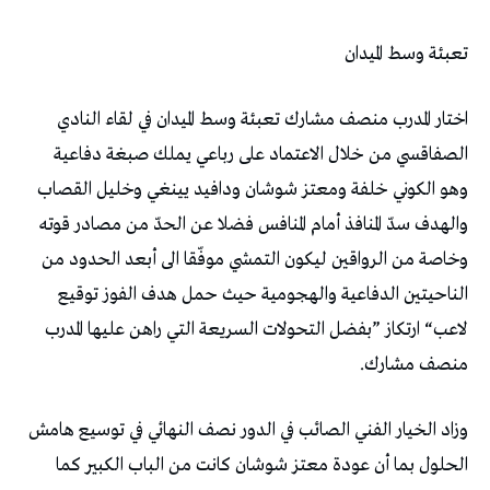
تعبئة‭ ‬وسط‭ ‬الميدان‭ ‬
‬منصف‭ ‬مشارك‭.‬