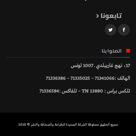
تابعونا
اتصلوا بنا
17، نهج غاريبلدي ـ 1007 تونس
الهاتف :71341066 – 71335025 – 71336386
تلكس براس : 13880 TN – تلفاكس :71336584
جميع الحقوق محفوظة الشركة الجديدة للطباعة والصحافة والنشر © 2026