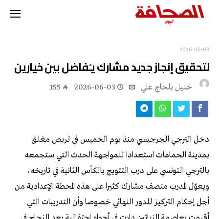
2026-06-03
لتحقيق‭ ‬إنجاز‭ ‬جديد مشارك‭ ‬يـُفاضل‭ ‬بين‭ ‬خيارين
خليل‭ ‬بلحاج‭ ‬علي
2026-06-03
155