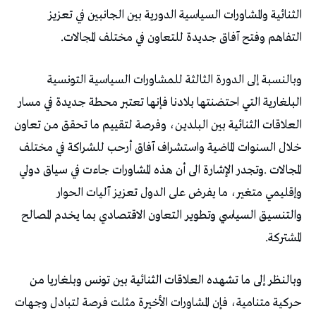
‬التفاهم‭ ‬وفتح‭ ‬آفاق‭ ‬جديدة‭ ‬للتعاون‭ ‬في‭ ‬مختلف‭ ‬المجالات‭.‬
‬المشتركة‭.‬