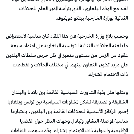
‬الثنائية‭ ‬بوزارة‭ ‬الخارجية‭ ‬بيتكو‭ ‬دويكوف‭.‬
‬ذات‭ ‬الاهتمام‭ ‬المشترك‭.‬