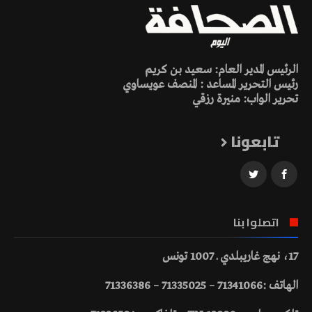
الرئيس المدير العام: سعيد بن كريم
رئيس التحرير المساعد : المنصف عويساوي
تحرير الواب: منيرة رزقي
تابعونا
اتصلوا بنا
17، نهج غاريبلدي ـ 1007 تونس
الهاتف :71341066 – 71335025 – 71336386