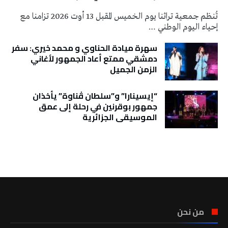
تُنظم جمعية تراثنا يوم الخميس المقبل 13 أوت 2026 تزامنا مع
إحياء اليوم الوطني …
سهرة ميادة الحناوي و محمد خيري: سفر
دمشقي ممتع أعاد الجمهور لأغاني
الزمن الجميل
“إيسينارا” و”سلطان ڤناوة” يأخذان
جمهور بوقرنين في رحلة إلى عمق
الموسيقى الجزائرية
تونس الطقس
من نحن