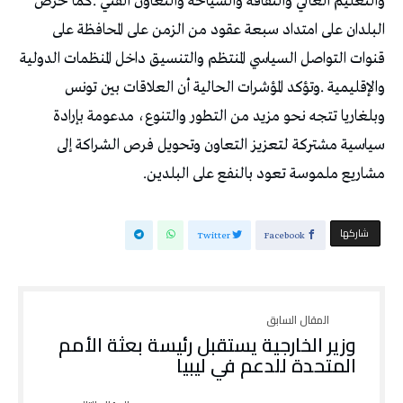
‬مشاريع‭ ‬ملموسة‭ ‬تعود‭ ‬بالنفع‭ ‬على‭ ‬البلدين‭.
‫‫ شاركها‬
Twitter
Facebook
وزير الخارجية يستقبل رئيسة بعثة الأمم
المتحدة للدعم في ليبيا