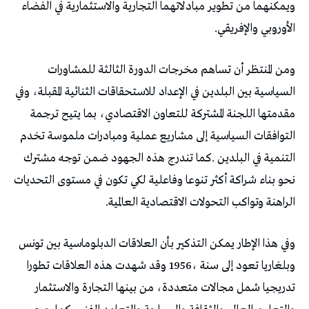
‬الأوروبي‭ ‬والإفريقي‭.‬
‬الراهنة‭ ‬وتواكب‭ ‬التحولات‭ ‬الاقتصادية‭ ‬العالمية‭.‬