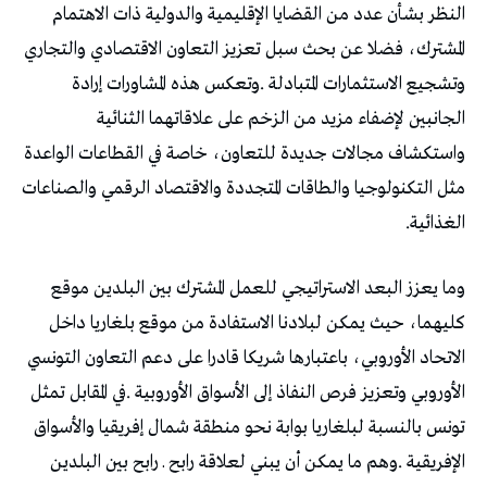
‬الغذائية‭.‬