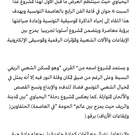
‬برؤية‭ ‬معاصرة‭ ‬ويتضمن‭ ‬المشروع‭ ‬أسلوبا‭ ‬تجريبيا‭
‬الإيقاعات‭ ‬والآلات‭ ‬الشعبية‭ ‬والمؤثرات‭ ‬الرقمية‭ ‬والموسيقى‭ ‬الإلكترونية‭.
‬والريف‭ ‬حيث‭ ‬يمزج‭ ‬بين‭ ‬عالم‭ “‬الحومة‭” ‬في‭ ‬العاصمة‭ (‬الحلفاوين‭)
‬وإيقاعات‭ ‬الأرياف‭ (‬برقو‭). ‬