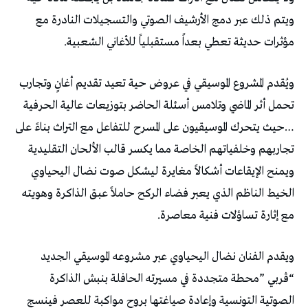
‬مؤثرات‭ ‬حديثة‭ ‬تعطي‭ ‬بعداً‭ ‬مستقبلياً‭ ‬للأغاني‭ ‬الشعبية‭. ‬
‬مع‭ ‬إثارة‭ ‬تساؤلات‭ ‬فنية‭ ‬معاصرة‭.‬