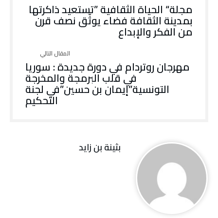
‬من‭ ‬الفكر‭ ‬والإبداع
‬التحكيم
بثينة بن زايد