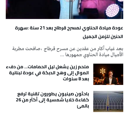
عودة ميادة الحناوي لمسرح قرطاج بعد 21 سنة :سهرة
الحنين للزمن الجميل
بعد غياب أكثر من عقدين عن مسرح قرطاج ،صافحت مطربة
الأجيال ميادة الحناوي جمهورها …
ملحم زين يشعل ليل الحمامات… من دفء
الموال إلى وهج الدبكة في عودة لبنانية
بعد 8 سنوات
باحثون صينيون يطورون تقنية ترفع
كفاءة خلايا شمسية إلى أكثر من 26
بالمئ
تونس الطقس