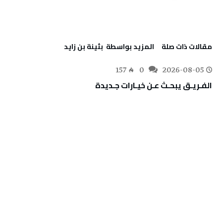
‫مقالات ذات صلة‬
‫‫المزيد بواسطة‬ ‬ بثينة بن زايد
157
0
2026-08-05
الفـريـق‭ ‬يبحـث‭ ‬عـن‭ ‬خيـارات‭ ‬جـديدة