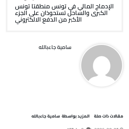
‬الأكبر‭ ‬من‭ ‬الدفع‭ ‬الالكتروني
سامية جاءبالله
‫مقالات ذات صلة‬
‫‫المزيد بواسطة‬ ‬ سامية جاءبالله