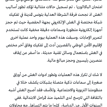
‬عنصرين‭ ‬رئيسيين‭ ‬وحجز‭ ‬مبالغ‭ ‬مالية‭.‬