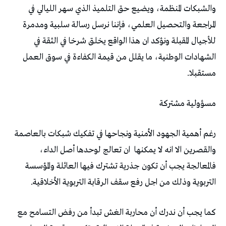
‬مستقبلا‭.‬
مسؤولية‭ ‬مشتركة
‬والقصرين‭ ‬الا‭ ‬انه‭ ‬لا‭ ‬يمكنها‭
‬التربوية‭ ‬وذلك‭ ‬من‭ ‬اجل‭ ‬رفع‭ ‬سقف‭ ‬الرقابة‭ ‬التربوية‭ ‬الأخلاقية‭.‬