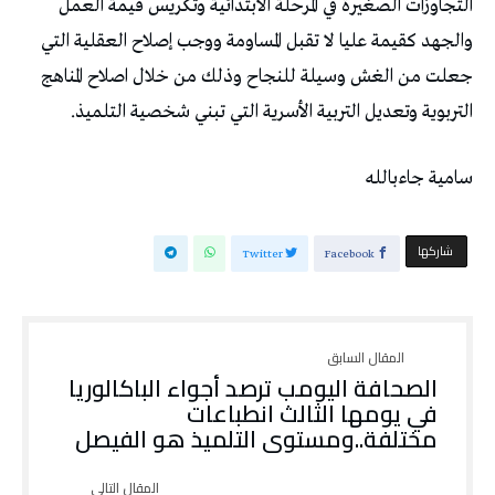
‬التربوية‭ ‬وتعديل‭ ‬التربية‭ ‬الأسرية‭ ‬التي‭ ‬تبني‭ ‬شخصية‭ ‬التلميذ‭.‬
سامية‭ ‬جاءبالله
‫‫ شاركها‬
Twitter
Facebook
‬مختلفة‭..‬ومستوى‭ ‬التلميذ‭ ‬هو‭ ‬الفيصل