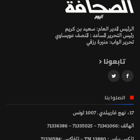
الرئيس المدير العام: سعيد بن كريم
رئيس التحرير المساعد : المنصف عويساوي
تحرير الواب: منيرة رزقي
تابعونا
اتصلوا بنا
17، نهج غاريبلدي ـ 1007 تونس
الهاتف :71341066 – 71335025 – 71336386
تلكس براس : 13880 TN – تلفاكس :71336584