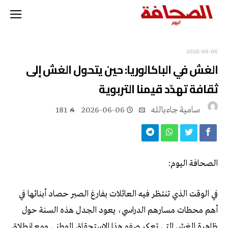
2026-06-06
‬ثقافة‭ ‬تهدّد‭ ‬قيمنا‭ ‬التربوية
سامية جاءبالله
2026-06-06
181
الصحافة‭ ‬اليوم‭:‬
‬ظاهرة‭ ‬الغش‭ ‬التي‭ ‬تعكر‭ ‬صفو‭ ‬هذا‭ ‬الاستحقاق‭ ‬الوطني‭.‬