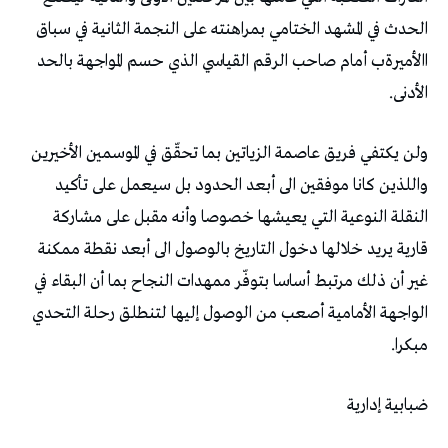
‬الأدنى‭.‬
‬مبكرا‭.‬
ضبابية‭ ‬إدارية