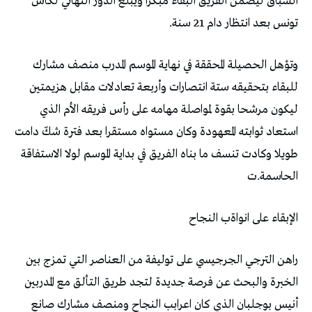
‬تونس‭ ‬بعد‭ ‬انتظار‭ ‬دام‭ ‬21‭ ‬سنة‭.‬
‬الحاسمة‭.‬ت
الإبقاء‭ ‬على‭ ‬انواةب‭ ‬النجاح