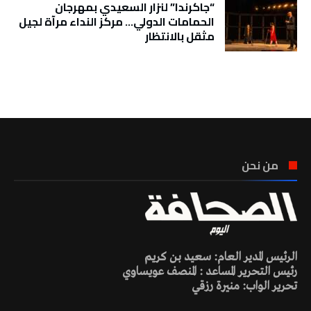
“جاكرندا” لنزار السعيدي بمهرجان
الحمامات الدولي… مركز النداء مرآة لجيل
مثقل بالانتظار
تونس الطقس
من نحن
الرئيس المدير العام: سعيد بن كريم
رئيس التحرير المساعد : المنصف عويساوي
تحرير الواب: منيرة رزقي