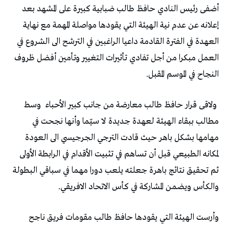
‬النجاح‭ ‬في‭ ‬الموسم‭ ‬المقبل‭. ‬
‭ ‬ولاقى‭ ‬قرار‭ ‬حافظ‭ ‬طالب‭ ‬معارضة‭ ‬من‭ ‬جانب‭ ‬كبير‭ ‬الأحباء‭
‬والكأس‭ ‬ويضمن‭ ‬المشاركة‭ ‬في‭ ‬كأس‭ ‬الاتحاد‭ ‬الافريقي‭.‬