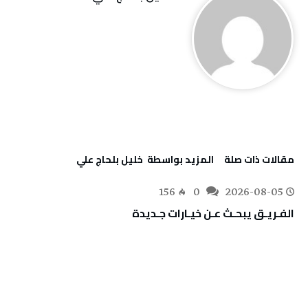
‫مقالات ذات صلة‬
‫‫المزيد بواسطة‬ ‬ خليل‭ ‬بلحاج‭ ‬علي
156
0
2026-08-05
الفـريـق‭ ‬يبحـث‭ ‬عـن‭ ‬خيـارات‭ ‬جـديدة