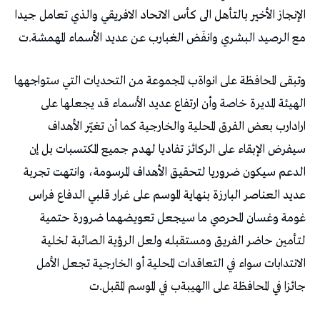
‬مع‭ ‬الرصيد‭ ‬البشري‭ ‬وانفَض‭ ‬الغبارب‭ ‬عن‭ ‬عديد‭ ‬الأسماء‭ ‬المهمشة‭.‬ت
‬جائزا‭ ‬في‭ ‬المحافظة‭ ‬على‭ ‬االهيبةب‭ ‬في‭ ‬الموسم‭ ‬المقبل‭.‬ت