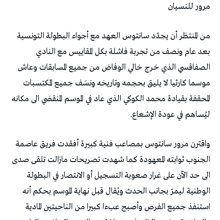
مرور‭ ‬للنسيان
‬ليُساهم‭ ‬في‭ ‬عودة‭ ‬الإشعاع‭. ‬