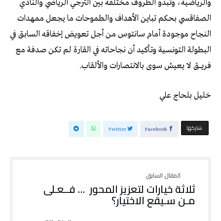
‬فريــــق‭ ‬لا‭ ‬يعيش‭ ‬سوى‭ ‬بالانتصارات‭ ‬والألقاب‭. ‬
خليل‭ ‬بلحاج‭ ‬علي
‫‫ شاركها‬
Twitter
Facebook
‬مـن‭ ‬سـيقع‭ ‬الاختيار؟