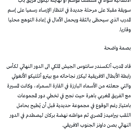
‬وقاريا‭.‬
بصمة‭ ‬واضحة
‬النهائي‭ ‬بصن‭ ‬داونز‭ ‬الجنوب‭ ‬الافريقي‭.‬