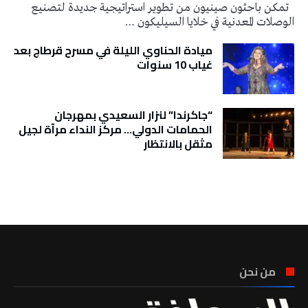
تمكن باحثون صينيون من تطوير استراتيجية جديدة لتصنيع
الوصلات المعدنية في خلايا السيليكون …
ميادة الحناوي الليلة في مسرح قرطاج بعد
غياب 10 سنوات
“جاكرندا” لنزار السعيدي بمهرجان
الحمامات الدولي… مركز النداء مرآة لجيل
مثقل بالانتظار
تونس الطقس
من نحن