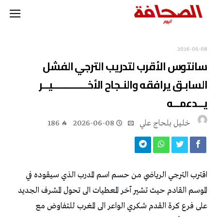
2026-06-08
‬يــدعمــه
خليل‭ ‬بلحاج‭ ‬علي
2026-06-08
186