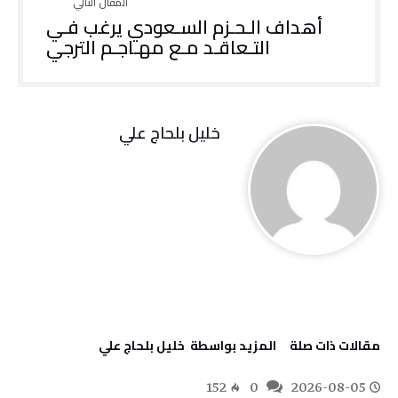
‬التـعاقـد‭ ‬مـع‭ ‬مهـاجـم‭ ‬الترجي
خليل‭ ‬بلحاج‭ ‬علي
‫مقالات ذات صلة‬
‫‫المزيد بواسطة‬ ‬ خليل‭ ‬بلحاج‭ ‬علي
152
0
2026-08-05