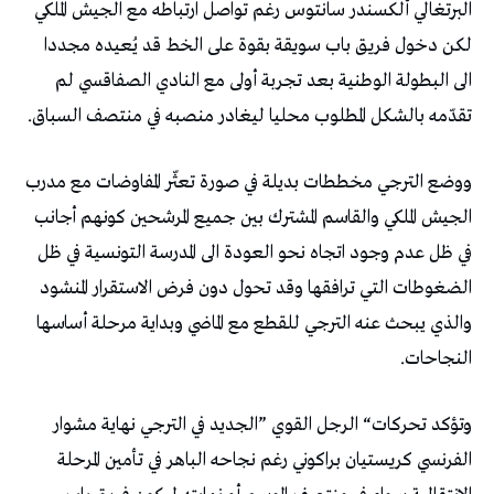
‬تقدّمه‭ ‬بالشكل‭ ‬المطلوب‭ ‬محليا‭ ‬ليغادر‭ ‬منصبه‭ ‬في‭ ‬منتصف‭ ‬السباق‭. ‬
‬النجاحات‭. ‬