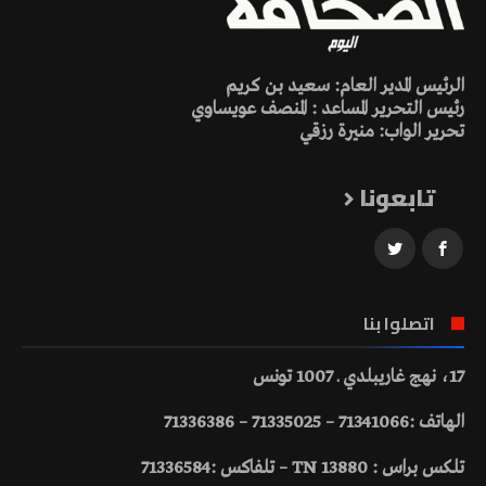
الرئيس المدير العام: سعيد بن كريم
رئيس التحرير المساعد : المنصف عويساوي
تحرير الواب: منيرة رزقي
تابعونا
اتصلوا بنا
17، نهج غاريبلدي ـ 1007 تونس
الهاتف :71341066 – 71335025 – 71336386
تلكس براس : 13880 TN – تلفاكس :71336584