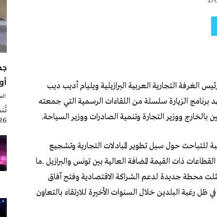
17
أوت 
‭ ‬الصحافة‭ ‬اليوم
2026 تزامنا مع