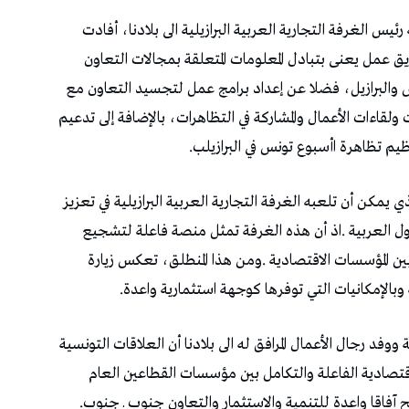
‬والخاص،‭ ‬بما‭ ‬يحقق‭ ‬المصالح‭ ‬المشتركة‭ ‬للبلدين‭ ‬ويفتح‭ ‬آفاقا‭ ‬واعدة‭ ‬للتنمية‭ ‬والاستثمار‭ ‬والتعاون‭ ‬جنوب‭ ‬ـ‭ ‬جنوب‭.