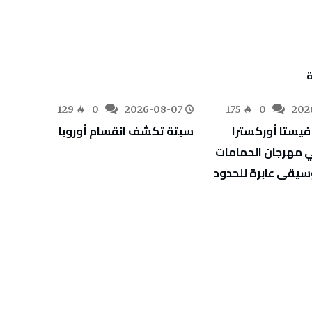
-07
129
0
2026-08-07
175
0
202
سبتة‭ ‬تكشف‭ ‬انقسام‭ ‬أوروبا
‬أوراق‭ ‬اعتماد