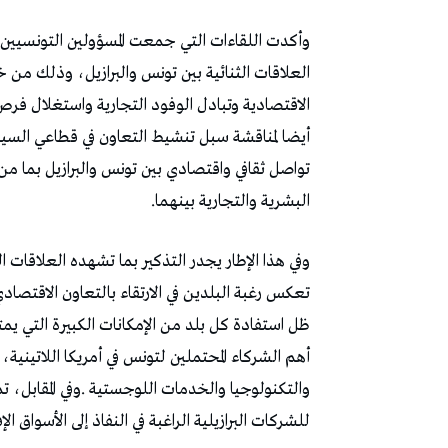
‬البشرية‭ ‬والتجارية‭ ‬بينهما‭.‬
‬للشركات‭ ‬البرازيلية‭ ‬الراغبة‭ ‬في‭ ‬النفاذ‭ ‬إلى‭ ‬الأسواق‭ ‬الإفريقية‭ ‬والأوروبية‭ ‬والعربية‭.‬