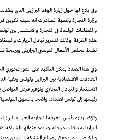
‬نشاط‭ ‬مجلس‭ ‬الأعمال‭ ‬التونسي‭ ‬البرازيلي‭ ‬وبرمجة‭ ‬تنظيم‭ ‬تظاهرة‭ ‬اأسبوع‭ ‬تونس‭ ‬في‭ ‬البرازيلب‭.‬
‬رئيسها‭ ‬إلى‭ ‬تونس‭ ‬اهتماما‭ ‬واضحا‭ ‬بالسوق‭ ‬التونسية‭ ‬وبالإمكانيات‭ ‬التي‭ ‬توفرها‭ ‬كوجهة‭ ‬استثمارية‭ ‬واعدة‭.‬