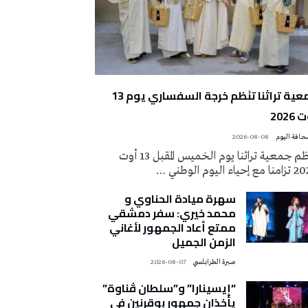
جمعية تراثنا تنَظم خرجة السفساري يوم 13
2026
2026-08-08
تُنظم جمعية تراثنا يوم الخميس المقبل 13 أوت
 إحياء اليوم الوطني …
سهرة ميادة الحناوي و
محمد خيري: سفر دمشقي
ممتع أعاد الجمهور لأغاني
الزمن الجميل
صبرة الطرابلسي
2026-08-07
“إيسينارا” و”سلطان ڤناوة”
يأخذان جمهور بوقرنين في