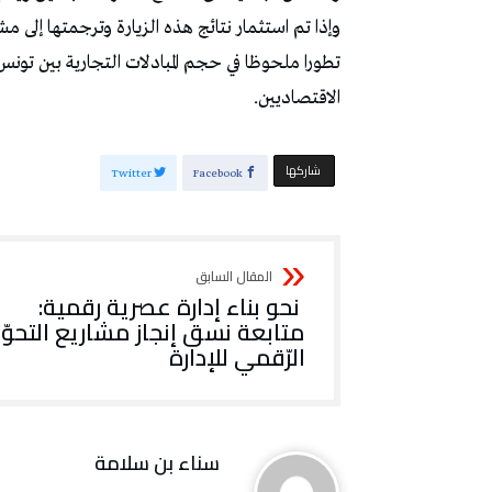
‬الاقتصاديين‭.‬
‫‫ شاركها‬
Twitter
Facebook
‭ ‬نحو بناء إدارة عصرية رقمية:
‬الرّقمي‭ ‬للإدارة
‬سناء‭ ‬بن‭ ‬سلامة