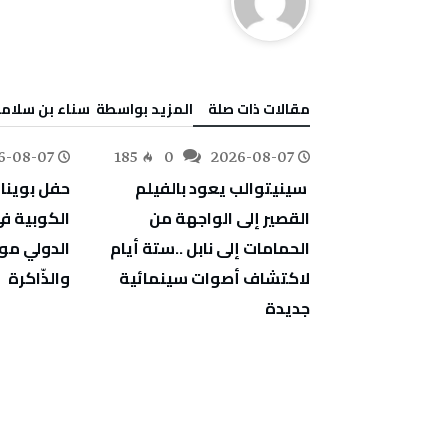
‫مقالات ذات صلة‬
‫‫المزيد بواسطة‬ ‬ ‬سناء‭ ‬بن‭ ‬سلامة
6-08-07
185
0
2026-08-07
79
0
‬والذّاكرة
‬جديدة