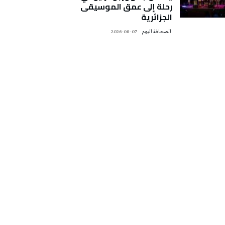
رحلة إلى عمق الموسيقى
الجزائرية
‭ ‬الصحافة‭ ‬اليوم
2026-08-07
تونس الطقس