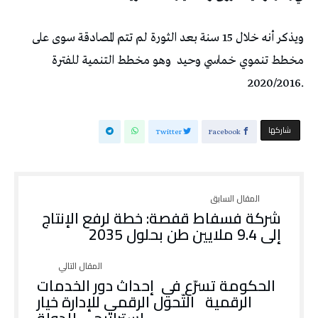
‬مخطط‭ ‬تنموي‭ ‬خماسي‭ ‬وحيد‭
‬2020/2016‭.‬
‫‫ شاركها‬
Twitter
Facebook
شركة فسفاط قفصة: خطة لرفع الإنتاج
إلى 9.4 ملايين طن بحلول 2035