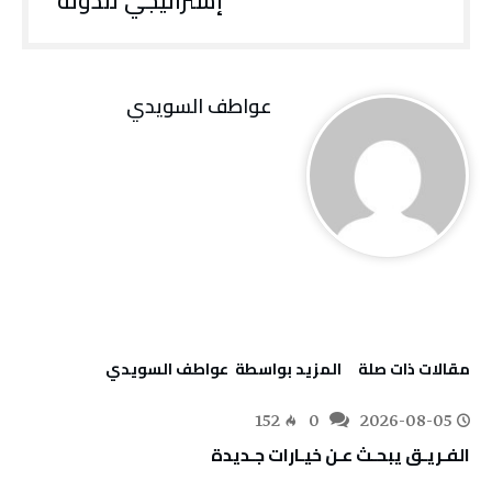
‬إستراتيجي‭ ‬للدولة
عواطف‭ ‬السويدي
‫مقالات ذات صلة‬
‫‫المزيد بواسطة‬ ‬ عواطف‭ ‬السويدي
152
0
2026-08-05
الفـريـق‭ ‬يبحـث‭ ‬عـن‭ ‬خيـارات‭ ‬جـديدة