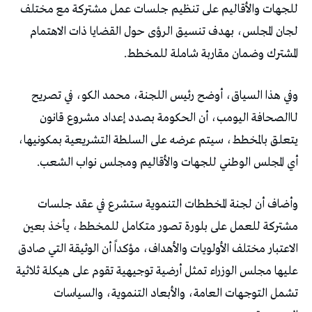
‬المشترك‭ ‬وضمان‭ ‬مقاربة‭ ‬شاملة‭ ‬للمخطط‭.‬
‬أي‭ ‬المجلس‭ ‬الوطني‭ ‬للجهات‭ ‬والأقاليم‭ ‬ومجلس‭ ‬نواب‭ ‬الشعب‭.‬