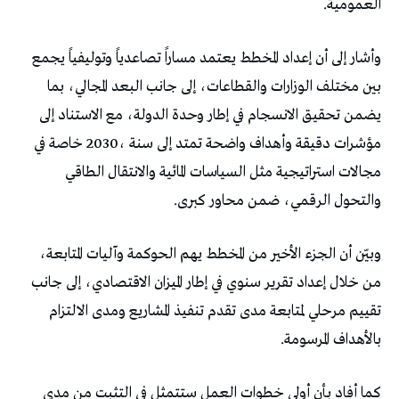
‬العمومية‭.‬
‬والتحول‭ ‬الرقمي،‭ ‬ضمن‭ ‬محاور‭ ‬كبرى‭.‬
‬بالأهداف‭ ‬المرسومة‭.‬