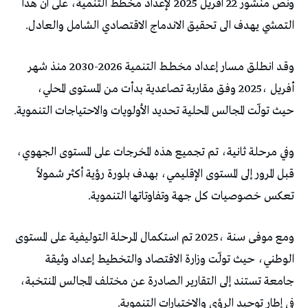
‬التمشي‭ ‬يهدف‭ ‬الى‭ ‬تحقيق‭ ‬الاندماج‭ ‬الاقتصادي‭ ‬الشامل‭ ‬والعادل‭.‬
‬حيث‭ ‬تولّت‭ ‬المجالس‭ ‬المحلية‭ ‬تحديد‭ ‬الأولويات‭ ‬والاحتياجات‭ ‬التنموية‭.‬
‬تعكس‭ ‬خصوصيات‭ ‬كل‭ ‬جهة‭ ‬وتفاوتاتها‭ ‬التنموية‭.‬
‬في‭ ‬إطار‭ ‬توحيد‭ ‬الرؤى‭ ‬والاختيارات‭ ‬التنموية‭.‬