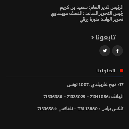
الرئيس المدير العام: سعيد بن كريم
رئيس التحرير المساعد : المنصف عويساوي
تحرير الواب: منيرة رزقي
تابعونا
اتصلوا بنا
17، نهج غاريبلدي ـ 1007 تونس
الهاتف :71341066 – 71335025 – 71336386
تلكس براس : 13880 TN – تلفاكس :71336584