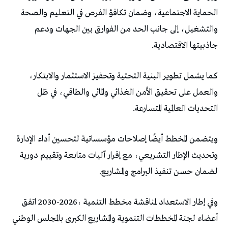
‬جاذبيتها‭ ‬الاقتصادية‭.‬
‬التحديات‭ ‬العالمية‭ ‬المتسارعة‭.‬
‬لضمان‭ ‬حسن‭ ‬تنفيذ‭ ‬البرامج‭ ‬والمشاريع‭.‬