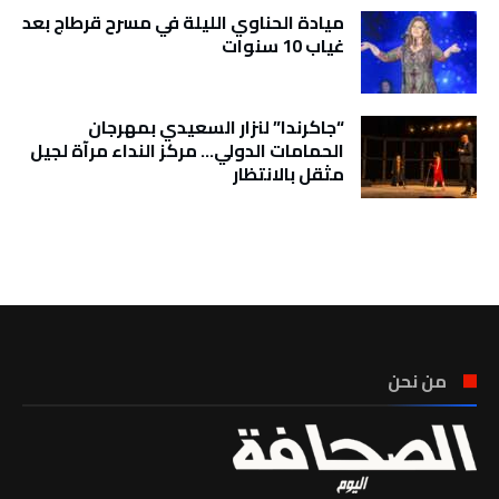
ميادة الحناوي الليلة في مسرح قرطاج بعد
غياب 10 سنوات
“جاكرندا” لنزار السعيدي بمهرجان
الحمامات الدولي… مركز النداء مرآة لجيل
مثقل بالانتظار
تونس الطقس
من نحن