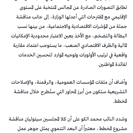
‬لفائدة‭ ‬المواطنين‭.‬
‬المخطط‭.‬