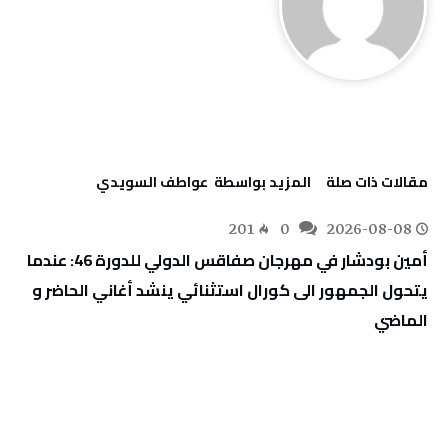
‫مقالات ذات صلة‬
‫‫المزيد بواسطة‬ ‬ عواطف‭ ‬السويدي
201
0
2026-08-08
أمين بودشار في مهرجان صفاقس الدولي للدورة 46: عندما
يتحول الجمهور الى كورال استثنائي ينشد أغاني الحاضر و
الماضي