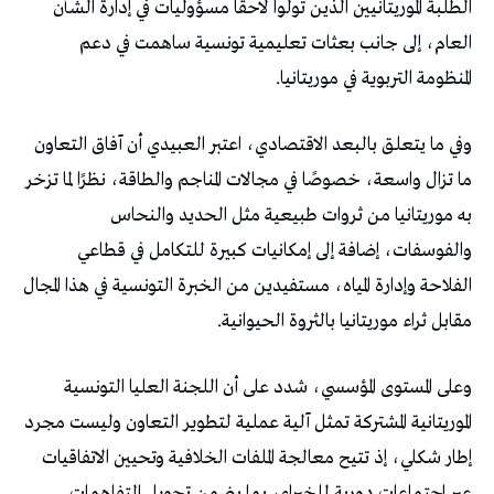
‬المنظومة‭ ‬التربوية‭ ‬في‭ ‬موريتانيا‭.‬
‬مقابل‭ ‬ثراء‭ ‬موريتانيا‭ ‬بالثروة‭ ‬الحيوانية‭.‬