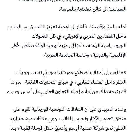
‬السياسية‭ ‬إلى‭ ‬نتائج‭ ‬تنفيذية‭ ‬ملموسة‭.‬
‬الإقليمية‭ ‬والدولية،‭ ‬وخاصة‭ ‬الجامعة‭ ‬العربية‭.‬
‬قد‭ ‬يتيحه‭ ‬ذلك‭ ‬من‭ ‬إعادة‭ ‬إحياء‭ ‬التعاون‭ ‬المغاربي‭ ‬على‭ ‬أسس‭ ‬جديدة‭.‬