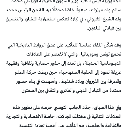
‬بين‭ ‬قيادتي‭ ‬البلدين‭.‬
‬ممتدة‭ ‬من‭ ‬التبادل‭ ‬الديني‭ ‬والفكري‭ ‬والثقافي‭ ‬بين‭ ‬الضفتين‭.‬