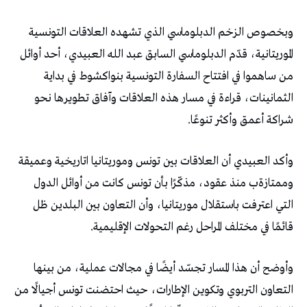
‬شراكة‭ ‬أعمق‭ ‬وأكثر‭ ‬تنوعًا‭.‬
‬قائمًا‭ ‬في‭ ‬مختلف‭ ‬المراحل‭ ‬رغم‭ ‬التحولات‭ ‬الإقليمية‭.‬