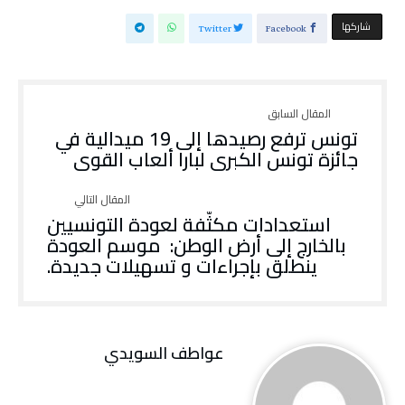
‫‫ شاركها‬
Twitter
Facebook
تونس ترفع رصيدها إلى 19 ميدالية في
جائزة تونس الكبرى لبارا ألعاب القوى
‬ينطلق‭ ‬بإجراءات‭ ‬و‭ ‬تسهيلات‭ ‬جديدة‭.
عواطف‭ ‬السويدي