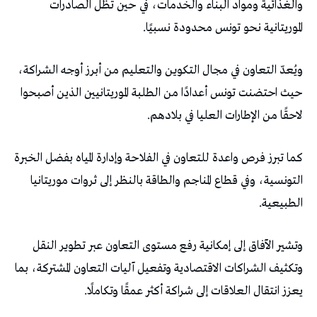
‬الموريتانية‭ ‬نحو‭ ‬تونس‭ ‬محدودة‭ ‬نسبيًا‭. ‬
‬لاحقًا‭ ‬من‭ ‬الإطارات‭ ‬العليا‭ ‬في‭ ‬بلادهم‭.‬
‬الطبيعية‭.‬
‬يعزز‭ ‬انتقال‭ ‬العلاقات‭ ‬إلى‭ ‬شراكة‭ ‬أكثر‭ ‬عمقًا‭ ‬وتكاملًا‭.‬