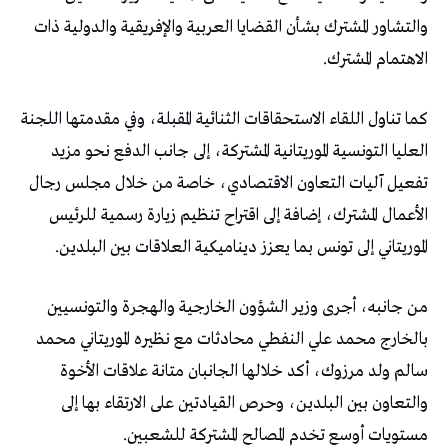
‬الاهتمام‭ ‬المشترك‭.‬
‬الموريتاني‭ ‬إلى‭ ‬تونس‭ ‬بما‭ ‬يعزز‭ ‬ديناميكية‭ ‬العلاقات‭ ‬بين‭ ‬البلدين‭.‬
‬مستويات‭ ‬أوسع‭ ‬تخدم‭ ‬المصالح‭ ‬المشتركة‭ ‬للشعبين‭.‬