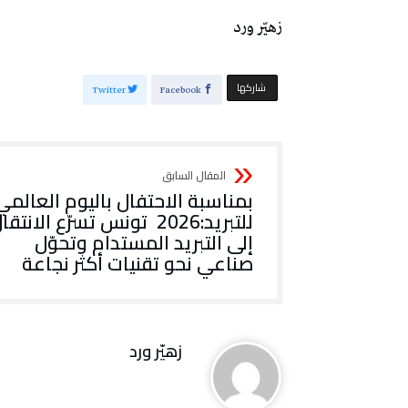
زهيّر‭ ‬ورد
‫‫ شاركها‬
Twitter
Facebook
‬صناعي‭ ‬نحو‭ ‬تقنيات‭ ‬أكثر‭ ‬نجاعة
زهيّر‭ ‬ورد