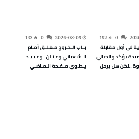
-05
133
0
2026-08-05
192
0
202
‬يـطـوي‭ ‬صـفـحة‭ ‬الـمـاضـي
‬يهدّد‭ ‬صحة‭ ‬أطفالنا