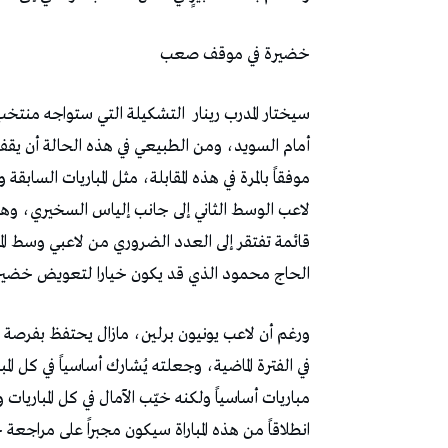
خضيرة‭ ‬في‭ ‬موقف‭ ‬صعب
سيختار‭ ‬المدرب‭ ‬رينار‭
‬الحاج‭ ‬محمود‭ ‬الذي‭ ‬قد‭ ‬يكون‭ ‬خيارا‭ ‬لتعويض‭ ‬خضيرة‭.‬