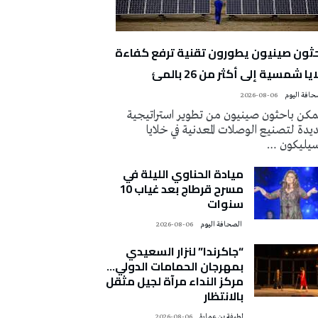
حثون صينيون يطورون تقنية ترفع كفاءة
يا شمسية إلى أكثر من 26 بالمئ
2026-08-06
كن باحثون صينيون من تطوير استراتيجية
دة لتصنيع الوصلات المعدنية في خلايا
سيليكون …
ميادة الحناوي الليلة في
مسرح قرطاج بعد غياب 10
سنوات
‭ ‬الصحافة‭ ‬اليوم
2026-08-06
“جاكرندا” لنزار السعيدي
بمهرجان الحمامات الدولي…
مركز النداء مرآة لجيل مثقل
بالانتظار
لطيفة بن عمارة
2026-08-06