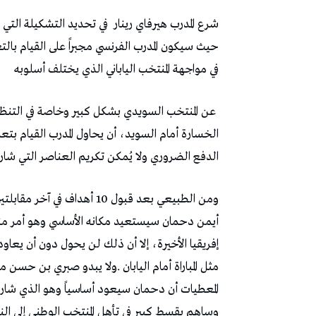
شرع‭ ‬المدرب‭ ‬هيرفاي‭ ‬رينار‭
‬في‭ ‬مواجهة‭ ‬المنتخب‭ ‬الياباني‭ ‬الذي‭ ‬يختلف‭ ‬أسلوبه
‬الدفع‭ ‬الضروري‭ ‬ولا‭ ‬يُمكن‭ ‬تكريم‭ ‬العناصر‭ ‬التي‭ ‬شاركت‭ ‬في‭ ‬المقابلة‭ ‬الماضية‭ ‬بمنحها‭ ‬فرصة‭ ‬جديدة‭.‬
‬وساهم‭ ‬بقسط‭ ‬كبيرٍ‭ ‬في‭ ‬تأهل‭ ‬المنتخب‭ ‬الوطني‭ ‬إلى‭ ‬النهائيات‭ ‬للمرة‭ ‬السابعة‭ ‬في‭ ‬مسيرته‭.‬