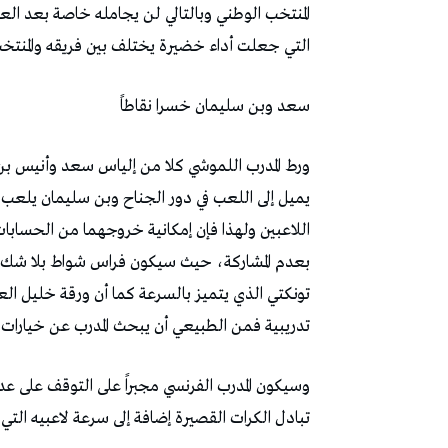
‬التي‭ ‬جعلت‭ ‬أداء‭ ‬خضيرة‭ ‬يختلف‭ ‬بين‭ ‬فريقه‭ ‬والمنتخب‭ ‬الوطني‭ ‬في‭ ‬الفترة‭ ‬الماضية‭ ‬لأنه‭ ‬لاعب‭ ‬متألق‭ ‬في‭ ‬الدوري‭ ‬الألماني‭.‬
سعد‭ ‬وبن‭ ‬سليمان‭ ‬خسرا‭ ‬نقاطاً
‬تدريبية‭ ‬فمن‭ ‬الطبيعي‭ ‬أن‭ ‬يبحث‭ ‬المدرب‭ ‬عن‭ ‬خيارات‭ ‬جديدة‭ ‬في‭ ‬الجانب‭ ‬الهجومي‭.‬
‬تبادل‭ ‬الكرات‭ ‬القصيرة‭ ‬إضافة‭ ‬إلى‭ ‬سرعة‭ ‬لاعبيه‭ ‬التي‭ ‬تعطيه‭ ‬أفضلية‭ ‬على‭ ‬المنافسين‭.‬