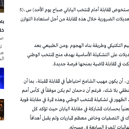
‬في‭ ‬تحديد‭ ‬التشكيلة‭ ‬التي‭ ‬ستخوض‭ ‬المقابلة‭ ‬أمام‭ ‬المنتخب‭ ‬الياباني‭ ‬صباح‭ ‬يوم‭ ‬الأحد‭ (‬س‭ ‬5‭)‬،‭
با
خلا
‭ ‬الصحافة‭ ‬اليوم
تم
جدي
ال