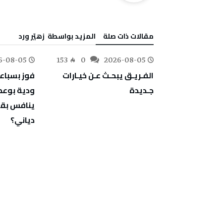
‫مقالات ذات صلة‬
‫‫المزيد بواسطة‬ ‬ زهيّر‭ ‬ورد
6-08-05
153
0
2026-08-05
176
0
‬جـديدة
‬دياني؟